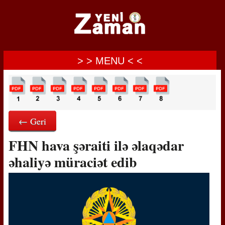
> > MENU < <
← Geri
FHN hava şəraiti ilə əlaqədar
əhaliyə müraciət edib