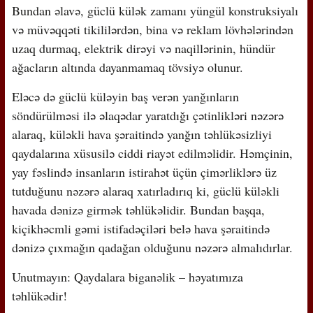
Bundan əlavə, güclü külək zamanı yüngül konstruksiyalı
və müvəqqəti tikililərdən, bina və reklam lövhələrindən
uzaq durmaq, elektrik dirəyi və naqillərinin, hündür
ağacların altında dayanmamaq tövsiyə olunur.
Eləcə də güclü küləyin baş verən yanğınların
söndürülməsi ilə əlaqədar yaratdığı çətinlikləri nəzərə
alaraq, küləkli hava şəraitində yanğın təhlükəsizliyi
qaydalarına xüsusilə ciddi riayət edilməlidir. Həmçinin,
yay fəslində insanların istirahət üçün çimərliklərə üz
tutduğunu nəzərə alaraq xatırladırıq ki, güclü küləkli
havada dənizə girmək təhlükəlidir. Bundan başqa,
kiçikhəcmli gəmi istifadəçiləri belə hava şəraitində
dənizə çıxmağın qadağan olduğunu nəzərə almalıdırlar.
Unutmayın: Qaydalara biganəlik – həyatımıza
təhlükədir!