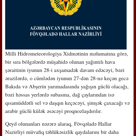
Milli Hidrometeorologiya Xidmətinin məlumatına görə,
bir sıra bölgələrdə müşahidə olunan yağıntılı hava
şəraitinin iyunun 28-i axşamadək davam edəcəyi, bəzi
ərazilərdə, o cümlədən iyunun 27-dən 28-nə keçən gecə
Bakıda və Abşerin yarımadasında yağışın güclü olacağı,
bəzi həssas yerlərdə subasma, dağ çaylarından isə
qısamüddətli sel və daşqın keçəcəyi, şimşək çaxacağı və
arabir güclü külək əsəcəyi proqnozlaşdırılır.
Qeyd olunanları nəzərə alaraq, Fövqəladə Hallar
Nazirliyi müvafiq təhlükəsizlik qaydalarını bir daha