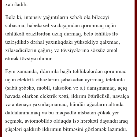
xatırladıb.
Belə ki, intensiv yağıntıların səbəb ola biləcəyi
subasma, habelə sel və daşqından qorunmaq üçün
təhlükəli ərazilərdən uzaq durmaq, belə təhlükə ilə
üzləşdikdə dərhal yaxınlıqdakı yüksəkliyə qalxmaq,
xilasedicilərin çağırış və tövsiyələrinə sözsüz əməl
etmək tövsiyə olunur.
Eyni zamanda, ildırımla bağlı təhlükələrdən qorunmaq
üçün elektrik cihazlarını şəbəkədən ayırmaq, telefonla
(sabit şəbəkə, mobil, taksofon və s.) danışmamaq, açıq
havada olarkən elektrik xətti, ildırım ötürücüsü, navalça
və antenaya yaxınlaşmamaq, hündür ağacların altında
daldalanmamaq və bu məqsədlə nisbətən çökək yer
seçmək, avtomobildə olduqda isə hərəkəti dayandıraraq
şüşələri qaldırıb ildırımın bitməsini gözləmək lazımdır.