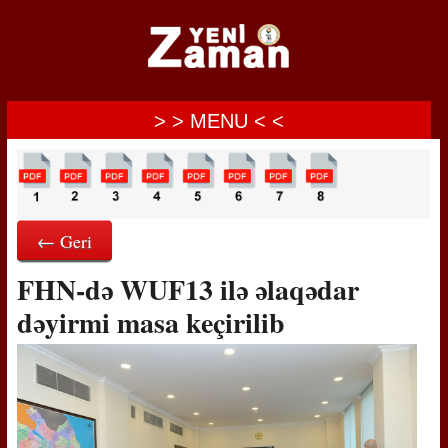
> > MENU < <
← Geri
FHN-də WUF13 ilə əlaqədar
dəyirmi masa keçirilib