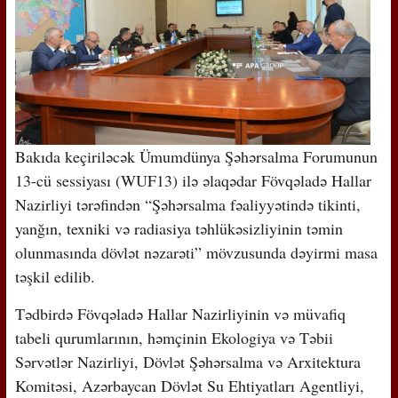
Bakıda keçiriləcək Ümumdünya Şəhərsalma Forumunun
13-cü sessiyası (WUF13) ilə əlaqədar Fövqəladə Hallar
Nazirliyi tərəfindən “Şəhərsalma fəaliyyətində tikinti,
yanğın, texniki və radiasiya təhlükəsizliyinin təmin
olunmasında dövlət nəzarəti” mövzusunda dəyirmi masa
təşkil edilib.
Tədbirdə Fövqəladə Hallar Nazirliyinin və müvafiq
tabeli qurumlarının, həmçinin Ekologiya və Təbii
Sərvətlər Nazirliyi, Dövlət Şəhərsalma və Arxitektura
Komitəsi, Azərbaycan Dövlət Su Ehtiyatları Agentliyi,