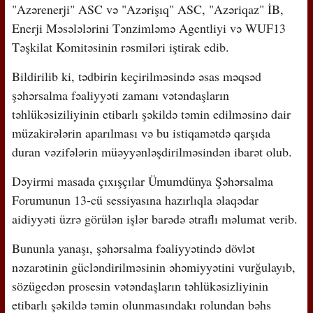
"Azərenerji" ASC və "Azərişıq" ASC, "Azəriqaz" İB,
Enerji Məsələlərini Tənzimləmə Agentliyi və WUF13
Təşkilat Komitəsinin rəsmiləri iştirak edib.
Bildirilib ki, tədbirin keçirilməsində əsas məqsəd
şəhərsalma fəaliyyəti zamanı vətəndaşların
təhlükəsiziliyinin etibarlı şəkildə təmin edilməsinə dair
müzakirələrin aparılması və bu istiqamətdə qarşıda
duran vəzifələrin müəyyənləşdirilməsindən ibarət olub.
Dəyirmi masada çıxışçılar Ümumdünya Şəhərsalma
Forumunun 13-cü sessiyasına hazırlıqla əlaqədar
aidiyyəti üzrə görülən işlər barədə ətraflı məlumat verib.
Bununla yanaşı, şəhərsalma fəaliyyətində dövlət
nəzarətinin gücləndirilməsinin əhəmiyyətini vurğulayıb,
sözügedən prosesin vətəndaşların təhlükəsizliyinin
etibarlı şəkildə təmin olunmasındakı rolundan bəhs