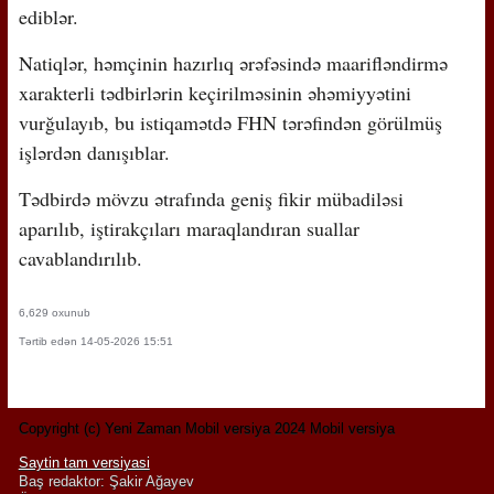
ediblər.
Natiqlər, həmçinin hazırlıq ərəfəsində maarifləndirmə
xarakterli tədbirlərin keçirilməsinin əhəmiyyətini
vurğulayıb, bu istiqamətdə FHN tərəfindən görülmüş
işlərdən danışıblar.
Tədbirdə mövzu ətrafında geniş fikir mübadiləsi
aparılıb, iştirakçıları maraqlandıran suallar
cavablandırılıb.
6,629 oxunub
Tərtib edən 14-05-2026 15:51
Copyright (c) Yeni Zaman Mobil versiya 2024 Mobil versiya
Saytin tam versiyasi
Baş redaktor: Şakir Ağayev