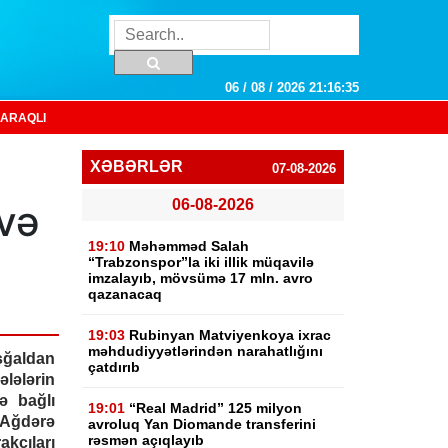
06 / 08 / 2026 21:16:36
ARAQLI
XƏBƏRLƏR
07-08-2026
06-08-2026
yvə
19:10
Məhəmməd Salah
“Trabzonspor”la iki illik müqavilə
imzalayıb, mövsümə 17 mln. avro
qazanacaq
19:03
Rubinyan Matviyenkoya ixrac
məhdudiyyətlərindən narahatlığını
ğaldan
çatdırıb
lələrin
ə bağlı
19:01
“Real Madrid” 125 milyon
Ağdərə
avroluq Yan Diomande transferini
rəsmən açıqlayıb
akçıları