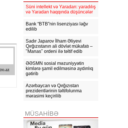
Süni intellekt və Yaradan: yaradılış
16:31
Bu il dövlət büdcəsinə 11,5
və Yaradan haqqında düşüncələr
mlrd. manata yaxın vergi daxil olub
Bank “BTB”nin lisenziyası ləğv
16:04
Tramp zəng etdi - Pentaqonda
edilib
təcili iclas təyin olundu
Sadır Japarov İlham Əliyevi
15:53
Ceyhun Bayramov: Rusiya və
Qırğızıstanın ali dövlət mükafatı –
Ukrayna arasındakı hərbi
"Manas" ordeni ilə təltif edib
əməliyyatlar ən qısa zamanda
dayandırılmalıdır
ƏƏSMN sosial məzuniyyətin
kimlərə şamil edilməsinə aydınlıq
15:41
İranda “Mossad”la əlaqəli 20-
gətirib
dən çox şəxsin saxlanıldığı bildirilir
15:26
Azərbaycan və Qırğızıstan
Kiyevdə Azərbaycan və
Ukrayna xarici işlər nazirlərinin
prezidentlərinin təltifolunma
görüşü olub
mərasimi keçirilib
15:14
Ceyhun Bayramov Ukraynada
Azərbaycan Xalq Cümhuriyyətinin
MÜSAHİBƏ
diplomatik irsinə aid arxiv sənədləri
ilə tanış olub