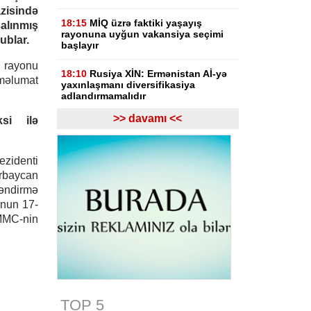
zisində
18:15
MİQ üzrə faktiki yaşayış
lınmış
rayonuna uyğun vakansiya seçimi
ublar.
başlayır
ı rayonu
18:10
Rusiya XİN: Ermənistan Aİ-yə
 məlumat
yaxınlaşmanı diversifikasiya
adlandırmamalıdır
>> davamı <<
si ilə
18:03
Rasim İldırımzadə, Zaur
Mirzəzadə və Qoşqar Məmmədovun
apellyasiya şikayəti üzrə məhkəmə
başlayıb
identi
baycan
17:12
Gürcüstan Gəlirlər Xidməti
ləndirmə
azərbaycanlı sürücülərin gömrükdə
unun 17-
saxlanılması məsələsini araşdırır
MMC-nin
17:06
"Europol" miqrantların qeyri-
qanuni daşınmasında şübhəli
bilinən suriyalıları saxlayıb
17:01
Zərdabda maşın dirəyə
çırpılıb, ölən və xəsarət alanlar var -
TOP 5
FOTO