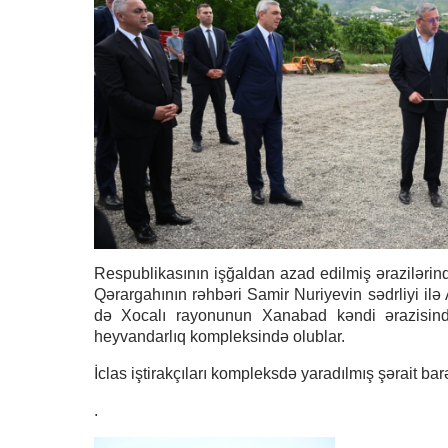
Respublikasının işğaldan azad edilmiş ərazilərin
Qərargahının rəhbəri Samir Nuriyevin sədrliyi ilə 
də Xocalı rayonunun Xanabad kəndi ərazisind
heyvandarlıq kompleksində olublar.
İclas iştirakçıları kompleksdə yaradılmış şərait ba
.