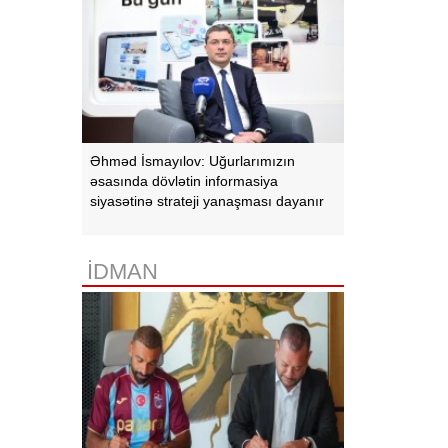
Əhməd İsmayılov: Uğurlarımızın
əsasında dövlətin informasiya
siyasətinə strateji yanaşması dayanır
İDMAN