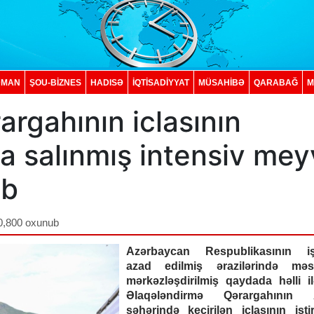
DMAN
ŞOU-BİZNES
HADISƏ
İQTISADIYYAT
MÜSAHİBƏ
QARABAĞ
M
rgahının iclasının
ıda salınmış intensiv me
ub
0,800 oxunub
Azərbaycan Respublikasının iş
azad edilmiş ərazilərində məsə
mərkəzləşdirilmiş qaydada həlli il
Əlaqələndirmə Qərargahının 
şəhərində keçirilən iclasının iştir