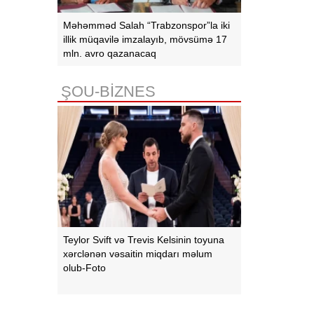
Məhəmməd Salah “Trabzonspor”la iki
illik müqavilə imzalayıb, mövsümə 17
mln. avro qazanacaq
ŞOU-BİZNES
Teylor Svift və Trevis Kelsinin toyuna
xərclənən vəsaitin miqdarı məlum
olub-Foto