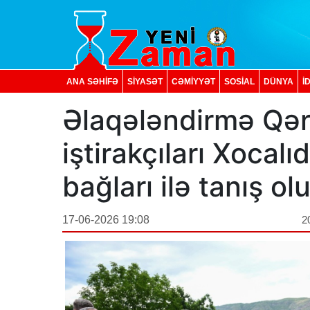
ANA SƏHİFƏ
SİYASƏT
CƏMİYYƏT
SOSIAL
DÜNYA
İ
Əlaqələndirmə Qəra
iştirakçıları Xocal
bağları ilə tanış ol
17-06-2026 19:08
2