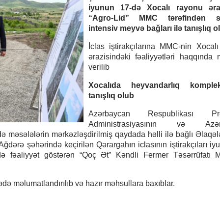
iyunun 17-də Xocalı rayonu əra
“Agro-Lid” MMC tərəfindən sa
intensiv meyvə bağları ilə tanışlıq ol
İclas iştirakçılarına MMC-nin Xocal
ərazisindəki fəaliyyətləri haqqında
verilib
Xocalıda heyvandarlıq komplek
tanışlıq olub
Azərbaycan Respublikası Prez
Administrasiyasının və Azər
də məsələlərin mərkəzləşdirilmiş qaydada həlli ilə bağlı Əlaqə
Ağdərə şəhərində keçirilən Qərargahın iclasının iştirakçıları iy
ə fəaliyyət göstərən “Qoç Ət” Kəndli Fermer Təsərrüfatı 
rədə məlumatlandırılıb və hazır məhsullara baxıblar.