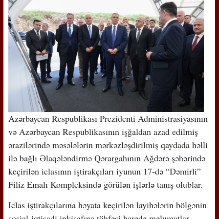
Azərbaycan Respublikası Prezidenti Administrasiyasının
və Azərbaycan Respublikasının işğaldan azad edilmiş
ərazilərində məsələlərin mərkəzləşdirilmiş qaydada həlli
ilə bağlı Əlaqələndirmə Qərargahının Ağdərə şəhərində
keçirilən iclasının iştirakçıları iyunun 17-də “Dəmirli”
Filiz Emalı Kompleksində görülən işlərlə tanış olublar.
Iclas iştirakçılarına həyata keçirilən layihələrin bölgənin
sosial-iqtisadi inkişafına töhfəsi barədə məlumatlar