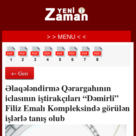
> > MENU < <
← Geri
Əlaqələndirmə Qərargahının
iclasının iştirakçıları “Dəmirli”
Filiz Emalı Kompleksində görülən
işlərlə tanış olub