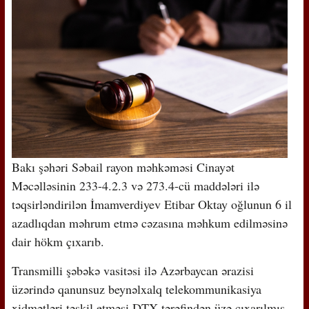
Bakı şəhəri Səbail rayon məhkəməsi Cinayət
Məcəlləsinin 233-4.2.3 və 273.4-cü maddələri ilə
təqsirləndirilən İmamverdiyev Etibar Oktay oğlunun 6 il
azadlıqdan məhrum etmə cəzasına məhkum edilməsinə
dair hökm çıxarıb.
Transmilli şəbəkə vasitəsi ilə Azərbaycan ərazisi
üzərində qanunsuz beynəlxalq telekommunikasiya
xidmətləri təşkil etməsi DTX tərəfindən üzə çıxarılmış,