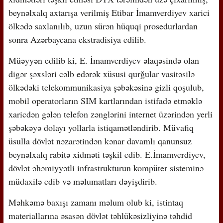
beynəlxalq axtarışa verilmiş Etibar İmamverdiyev xarici
ölkədə saxlanılıb, uzun sürən hüquqi prosedurlardan
sonra Azərbaycana ekstradisiya edilib.
Müəyyən edilib ki, E. İmamverdiyev əlaqəsində olan
digər şəxsləri cəlb edərək xüsusi qurğular vasitəsilə
ölkədəki telekommunikasiya şəbəkəsinə gizli qoşulub,
mobil operatorların SIM kartlarından istifadə etməklə
xaricdən gələn telefon zənglərini internet üzərindən yerli
şəbəkəyə dolayı yollarla istiqamətləndirib. Müvafiq
üsulla dövlət nəzarətindən kənar davamlı qanunsuz
beynəlxalq rabitə xidməti təşkil edib. E.İmamverdiyev,
dövlət əhəmiyyətli infrastrukturun kompüter sisteminə
müdaxilə edib və məlumatları dəyişdirib.
Məhkəmə baxışı zamanı məlum olub ki, istintaq
materiallarına əsasən dövlət təhlükəsizliyinə təhdid