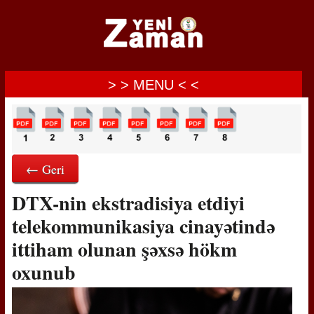
> > MENU < <
← Geri
DTX-nin ekstradisiya etdiyi
telekommunikasiya cinayətində
ittiham olunan şəxsə hökm
oxunub