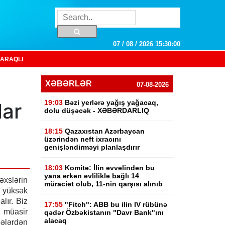
07 / 08 / 2026 15:30:00
ARAQLI
XƏBƏRLƏR
07-08-2026
19:03
Bəzi yerlərə yağış yağacaq,
lar
dolu düşəcək - XƏBƏRDARLIQ
18:15
Qazaxıstan Azərbaycan
üzərindən neft ixracını
genişləndirməyi planlaşdırır
18:03
Komitə: İlin əvvəlindən bu
yana erkən evliliklə bağlı 14
xslərin
müraciət olub, 11-nin qarşısı alınıb
 yüksək
alır. Biz
17:55
"Fitch": ABB bu ilin IV rübünə
üasir
qədər Özbəkistanın "Davr Bank"ını
alacaq
bələrdən