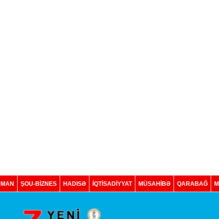
DMAN
ŞOU-BİZNES
HADISƏ
İQTISADIYYAT
MÜSAHİBƏ
QARABAĞ
M