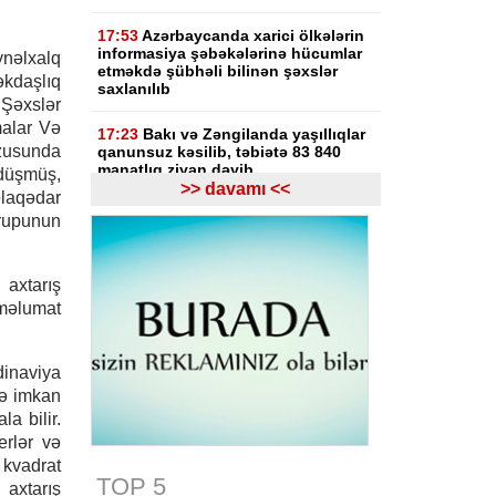
17:53
Azərbaycanda xarici ölkələrin
informasiya şəbəkələrinə hücumlar
nəlxalq
etməkdə şübhəli bilinən şəxslər
daşlıq
saxlanılıb
əxslər
alar Və
17:23
Bakı və Zəngilanda yaşıllıqlar
zusunda
qanunsuz kəsilib, təbiətə 83 840
manatlıq ziyan dəyib
 düşmüş,
>> davamı <<
laqədar
17:09
Bakıda estetik əməliyyatdan
Qrupunun
sonra pasiyentin ölüm faktı üzrə
araşdırma başlayıb
axtarış
17:03
Lənkəranda təqaüdçüləri
 məlumat
aldadan şəxs saxlanılıb
16:39
Səfərbərlik Xidmətinin
ndinaviya
rüşvətlə bağlı həbs olunan 3
əməkdaşının məhkəməsi başlayır
yə imkan
a bilir.
16:26
Bəzi yerlərdə külək
rlər və
güclənəcək -
XƏBƏRDARLIQ
 kvadrat
TOP 5
 axtarış