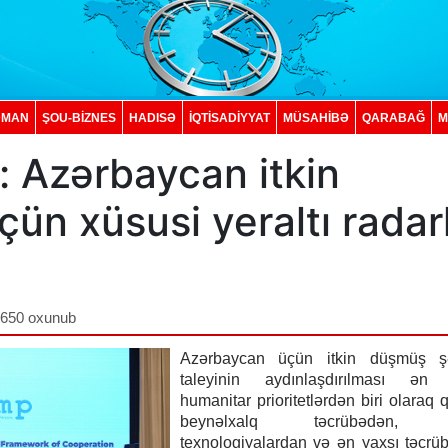
DMAN
ŞOU-BİZNES
HADISƏ
İQTISADIYYAT
MÜSAHİBƏ
QARABAĞ
M
: Azərbaycan itkin
üçün xüsusi yeraltı radar
,650 oxunub
Azərbaycan üçün itkin düşmüş şə
taleyinin aydınlaşdırılması ən
humanitar prioritetlərdən biri olaraq q
beynəlxalq təcrübədən, m
texnologiyalardan və ən yaxşı təcrü