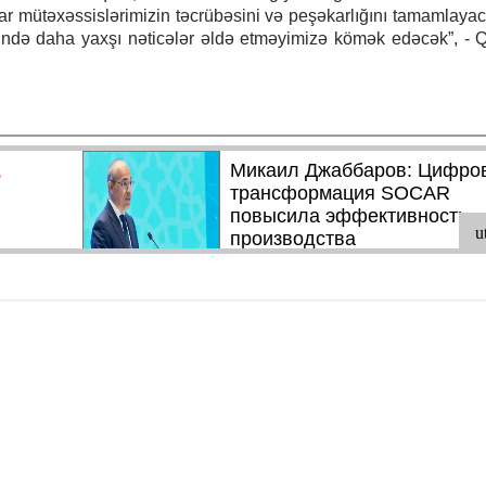
r mütəxəssislərimizin təcrübəsini və peşəkarlığını tamamlayaca
ətində daha yaxşı nəticələr əldə etməyimizə kömək edəcək”, - 