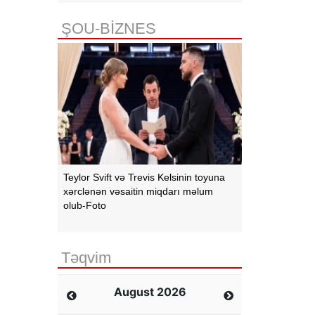
ŞOU-BİZNES
Teylor Svift və Trevis Kelsinin toyuna
xərclənən vəsaitin miqdarı məlum
olub-Foto
Təqvim
August 2026