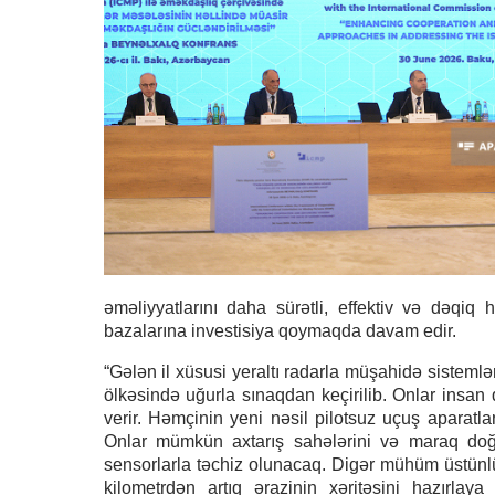
əməliyyatlarını daha sürətli, effektiv və dəqi
bazalarına investisiya qoymaqda davam edir.
“Gələn il xüsusi yeraltı radarla müşahidə sistemlər
ölkəsində uğurla sınaqdan keçirilib. Onlar insan 
verir. Həmçinin yeni nəsil pilotsuz uçuş aparatlar
Onlar mümkün axtarış sahələrini və maraq do
sensorlarla təchiz olunacaq. Digər mühüm üstünlük
kilometrdən artıq ərazinin xəritəsini hazırlaya