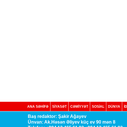
ANA SƏHİFƏ
SİYASƏT
CƏMİYYƏT
SOSIAL
DÜNYA
İ
Baş redaktor: Şakir Ağayev
Ünvan: Ak.Həsən Əliyev küç ev 90 mən 8