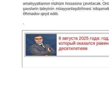
əməliyyatlarının mühüm hissəsinə çevriləcək. Onla
şəxslərin taleyinin müəyyənləşdirilməsi istiqam
Əhmədov qeyd edib.
.