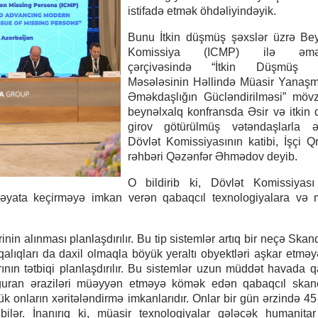
istifadə etmək öhdəliyindəyik.
Bunu İtkin düşmüş şəxslər üzrə Bey
Komissiya (ICMP) ilə əmək
çərçivəsində “İtkin Düşmüş Ş
Məsələsinin Həllində Müasir Yanaşm
Əməkdaşlığın Gücləndirilməsi” möv
beynəlxalq konfransda Əsir və itkin
girov götürülmüş vətəndaşlarla ə
Dövlət Komissiyasının katibi, İşçi 
rəhbəri Qəzənfər Əhmədov deyib.
O bildirib ki, Dövlət Komissiyası 
q həyata keçirməyə imkan verən qabaqcıl texnologiyalara və
inin alınması planlaşdırılır. Bu tip sistemlər artıq bir neçə Ska
qalıqları da daxil olmaqla böyük yeraltı obyektləri aşkar etmə
ının tətbiqi planlaşdırılır. Bu sistemlər uzun müddət havada qal
ğuran əraziləri müəyyən etməyə kömək edən qabaqcıl skane
 onların xəritələndirmə imkanlarıdır. Onlar bir gün ərzində 45
 bilər. İnanırıq ki, müasir texnologiyalar gələcək humanitar