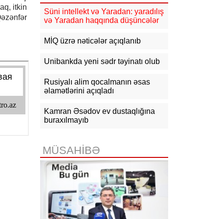
16:10
Jurnalistika ixtisası üzrə
q, itkin
qabiliyyət imtahanının nəticələri
Süni intellekt və Yaradan: yaradılış
Qəzənfər
açıqlanıb
və Yaradan haqqında düşüncələr
15:50
Ədliyyə naziri Lerik rayonunda
MİQ üzrə nəticələr açıqlanıb
vətəndaşları qəbul edib
Unibankda yeni sədr təyinatı olub
15:24
Bakının mərkəzində 3
obyektdə və evdə yanğın
Rusiyalı alim qocalmanın əsas
söndürülüb, 2 nəfər tüstüdən
zəhərlənib
əlamətlərini açıqladı
15:02
Ukrayna aqrar sektora yardım
Kamran Əsədov ev dustaqlığına
üçün Aİ-dən 220 milyon avro istəyir
buraxılmayıb
14:50
Türkiyə, Səudiyyə Ərəbistanı
və Pakistan Məkkə Sazişini
MÜSAHİBƏ
imzalayıb: Üzvlərdən birinə hücum
hamısına hücum sayılacaq