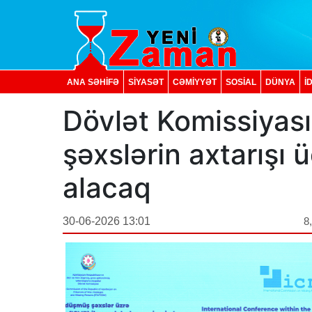
ANA SƏHİFƏ
SİYASƏT
CƏMİYYƏT
SOSIAL
DÜNYA
İ
Dövlət Komissiyası
şəxslərin axtarışı 
alacaq
30-06-2026 13:01
8