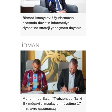
Əhməd İsmayılov: Uğurlarımızın
əsasında dövlətin informasiya
siyasətinə strateji yanaşması dayanır
İDMAN
Məhəmməd Salah “Trabzonspor”la iki
illik müqavilə imzalayıb, mövsümə 17
mln. avro qazanacaq