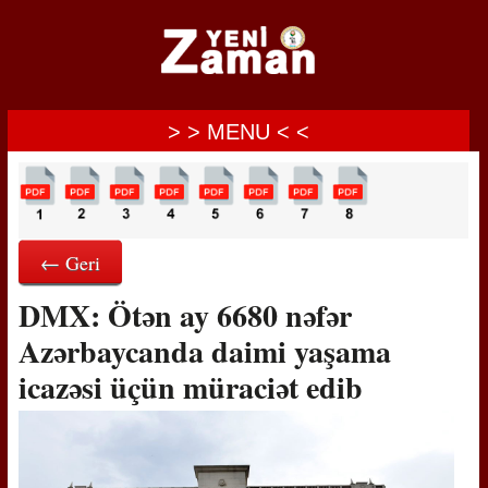
> > MENU < <
← Geri
DMX: Ötən ay 6680 nəfər
Azərbaycanda daimi yaşama
icazəsi üçün müraciət edib