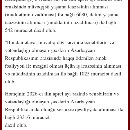
ərazisində müvəqqəti yaşama icazəsinin alınması
(müddətinin uzadılması) ilə bağlı 6680, daimi yaşama
icazəsinin alınması (müddətinin uzadılması) ilə bağlı
542 müraciət daxil olub.
"Bundan əlavə, müvafiq dövr ərzində əcnəbilərin və
vətəndaşlığı olmayan şəxslərin Azərbaycan
Respublikasının ərazisində haqqı ödənilən əmək
fəaliyyəti ilə məşğul olması üçün iş icazəsinin alınması
və müddətinin uzadılması ilə bağlı 1025 müraciət daxil
olub.
Həmçinin 2026-cı ilin aprel ayı ərzində əcnəbilərin və
vətəndaşlığı olmayan şəxslərin Azərbaycan
Respublikasında olduğu yer üzrə qeydiyyata alınması ilə
bağlı 23316 müraciət
daxil olub.