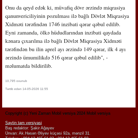
Onu da qeyd edək ki, müvafiq dövr ərzində miqrasiya
qanunvericiliyinin pozulması ilə bağlı Dövlət Miqrasiya
Xidməti tərəfindən 1746 inzibati qərar qəbul edilib.
Eyni zamanda, ölkə hüdudlarından inzibati qaydada
kənara çıxarılma ilə bağlı Dövlət Miqrasiya Xidməti
tərəfindən bu ilin aprel ayı ərzində 149 qərar, ilk 4 ayı
ərzində ümumilikdə 516 qərar qəbul edilib", -
məlumatda bildirilib.
10,795 oxunub
Tərtib edən 14-05-2026 11:55
Copyright (c) Yeni Zaman Mobil versiya 2024 Mobil versiya
Saytin tam versiyasi
Baş redaktor: Şakir Ağayev
Ünvan: Ak.Həsən Əliyev küçəsi 92a, mənzil 31.