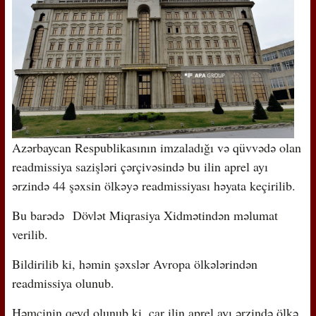
Azərbaycan Respublikasının imzaladığı və qüvvədə olan
readmissiya sazişləri çərçivəsində bu ilin aprel ayı
ərzində 44 şəxsin ölkəyə readmissiyası həyata keçirilib.
Bu barədə Dövlət Miqrasiya Xidmətindən məlumat
verilib.
Bildirilib ki, həmin şəxslər Avropa ölkələrindən
readmissiya olunub.
Həmçinin qeyd olunub ki, car ilin aprel ayı ərzində ölkə