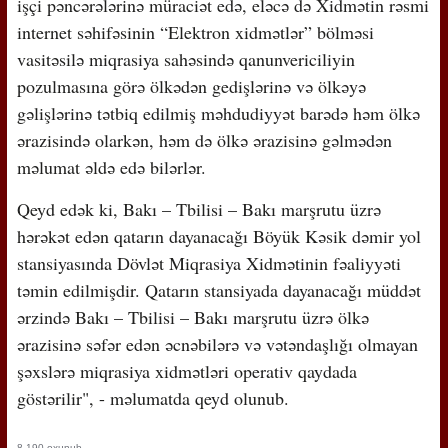
işçi pəncərələrinə müraciət edə, eləcə də Xidmətin rəsmi
internet səhifəsinin “Elektron xidmətlər” bölməsi
vasitəsilə miqrasiya sahəsində qanunvericiliyin
pozulmasına görə ölkədən gedişlərinə və ölkəyə
gəlişlərinə tətbiq edilmiş məhdudiyyət barədə həm ölkə
ərazisində olarkən, həm də ölkə ərazisinə gəlmədən
məlumat əldə edə bilərlər.
Qeyd edək ki, Bakı – Tbilisi – Bakı marşrutu üzrə
hərəkət edən qatarın dayanacağı Böyük Kəsik dəmir yol
stansiyasında Dövlət Miqrasiya Xidmətinin fəaliyyəti
təmin edilmişdir. Qatarın stansiyada dayanacağı müddət
ərzində Bakı – Tbilisi – Bakı marşrutu üzrə ölkə
ərazisinə səfər edən əcnəbilərə və vətəndaşlığı olmayan
şəxslərə miqrasiya xidmətləri operativ qaydada
göstərilir", - məlumatda qeyd olunub.
8,190 oxunub