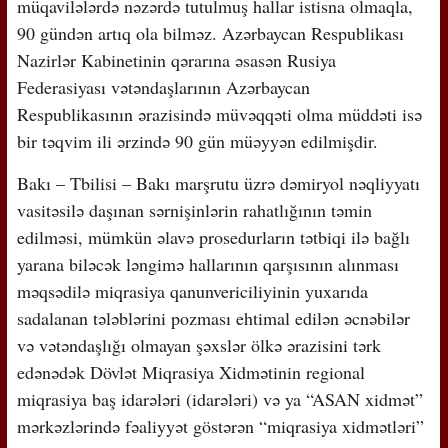
müqavilələrdə nəzərdə tutulmuş hallar istisna olmaqla,
90 gündən artıq ola bilməz. Azərbaycan Respublikası
Nazirlər Kabinetinin qərarına əsasən Rusiya
Federasiyası vətəndaşlarının Azərbaycan
Respublikasının ərazisində müvəqqəti olma müddəti isə
bir təqvim ili ərzində 90 gün müəyyən edilmişdir.
Bakı – Tbilisi – Bakı marşrutu üzrə dəmiryol nəqliyyatı
vasitəsilə daşınan sərnişinlərin rahatlığının təmin
edilməsi, mümkün əlavə prosedurların tətbiqi ilə bağlı
yarana biləcək ləngimə hallarının qarşısının alınması
məqsədilə miqrasiya qanunvericiliyinin yuxarıda
sadalanan tələblərini pozması ehtimal edilən əcnəbilər
və vətəndaşlığı olmayan şəxslər ölkə ərazisini tərk
edənədək Dövlət Miqrasiya Xidmətinin regional
miqrasiya baş idarələri (idarələri) və ya “ASAN xidmət”
mərkəzlərində fəaliyyət göstərən “miqrasiya xidmətləri”