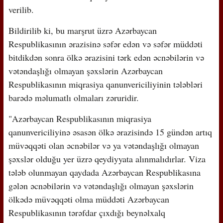
verilib.
Bildirilib ki, bu marşrut üzrə Azərbaycan
Respublikasının ərazisinə səfər edən və səfər müddəti
bitdikdən sonra ölkə ərazisini tərk edən əcnəbilərin və
vətəndaşlığı olmayan şəxslərin Azərbaycan
Respublikasının miqrasiya qanunvericiliyinin tələbləri
barədə məlumatlı olmaları zəruridir.
"Azərbaycan Respublikasının miqrasiya
qanunvericiliyinə əsasən ölkə ərazisində 15 gündən artıq
müvəqqəti olan əcnəbilər və ya vətəndaşlığı olmayan
şəxslər olduğu yer üzrə qeydiyyata alınmalıdırlar. Viza
tələb olunmayan qaydada Azərbaycan Respublikasına
gələn əcnəbilərin və vətəndaşlığı olmayan şəxslərin
ölkədə müvəqqəti olma müddəti Azərbaycan
Respublikasının tərəfdar çıxdığı beynəlxalq