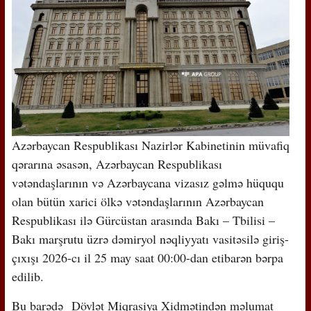
Azərbaycan Respublikası Nazirlər Kabinetinin müvafiq
qərarına əsasən, Azərbaycan Respublikası
vətəndaşlarının və Azərbaycana vizasız gəlmə hüququ
olan bütün xarici ölkə vətəndaşlarının Azərbaycan
Respublikası ilə Gürcüstan arasında Bakı – Tbilisi –
Bakı marşrutu üzrə dəmiryol nəqliyyatı vasitəsilə giriş-
çıxışı 2026-cı il 25 may saat 00:00-dan etibarən bərpa
edilib.
Bu barədə Dövlət Miqrasiya Xidmətindən məlumat