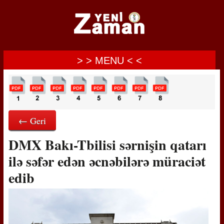
> > MENU < <
← Geri
DMX Bakı-Tbilisi sərnişin qatarı
ilə səfər edən əcnəbilərə müraciət
edib