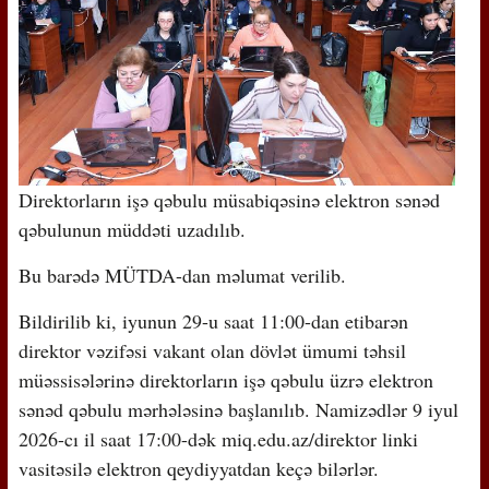
Direktorların işə qəbulu müsabiqəsinə elektron sənəd
qəbulunun müddəti uzadılıb.
Bu barədə MÜTDA-dan məlumat verilib.
Bildirilib ki, iyunun 29-u saat 11:00-dan etibarən
direktor vəzifəsi vakant olan dövlət ümumi təhsil
müəssisələrinə direktorların işə qəbulu üzrə elektron
sənəd qəbulu mərhələsinə başlanılıb. Namizədlər 9 iyul
2026-cı il saat 17:00-dək miq.edu.az/direktor linki
vasitəsilə elektron qeydiyyatdan keçə bilərlər.