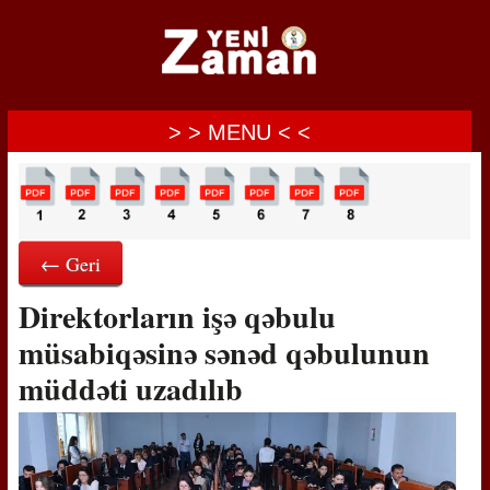
> > MENU < <
← Geri
Direktorların işə qəbulu
müsabiqəsinə sənəd qəbulunun
müddəti uzadılıb