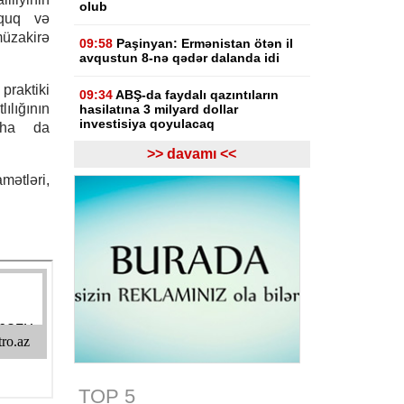
olub
üquq və
müzakirə
09:58
Paşinyan: Ermənistan ötən il
avqustun 8-nə qədər dalanda idi
raktiki
09:34
ABŞ-da faydalı qazıntıların
ılığının
hasilatına 3 milyard dollar
investisiya qoyulacaq
aha da
>> davamı <<
09:14
NYT: ABŞ Kubanın rəhbəri
vəzifəsinə namizəd axtarır
amətləri,
09:04
Azərbaycan XİN
Gürcüstandakı münaqişənin sülh
yolu ilə həllinə dəstəyini təsdiqləyib
08:57
Azərbaycan-ABŞ strateji
tərəfdaşlığının əsasını qoyan
memorandumun imzalanmasının bir
ili tamam olur
07-08-2026
TOP 5
19:03
Bəzi yerlərə yağış yağacaq,