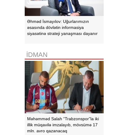
Əhməd İsmayılov: Uğurlarımızın
əsasında dövlətin informasiya
siyasətinə strateji yanaşması dayanır
İDMAN
Məhəmməd Salah “Trabzonspor”la iki
illik müqavilə imzalayıb, mövsümə 17
mln. avro qazanacaq