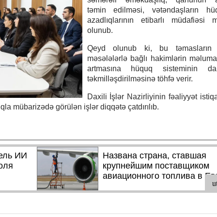
təmin edilməsi, vətəndaşların h
azadlıqlarının etibarlı müdafiəsi 
olunub.
Qeyd olunub ki, bu təmasların p
məsələlərlə bağlı hakimlərin məlumatl
artmasına hüquq sisteminin d
təkmilləşdirilməsinə töhfə verir.
Daxili İşlər Nazirliyinin fəaliyyət istiq
ıqla mübarizədə görülən işlər diqqətə çatdırılıb.