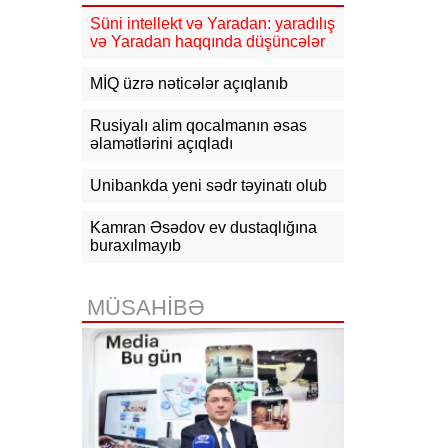
dolu düşəcək - XƏBƏRDARLIQ
Süni intellekt və Yaradan: yaradılış
və Yaradan haqqında düşüncələr
18:15
Qazaxıstan Azərbaycan
üzərindən neft ixracını
genişləndirməyi planlaşdırır
MİQ üzrə nəticələr açıqlanıb
18:03
Komitə: İlin əvvəlindən bu
Rusiyalı alim qocalmanın əsas
yana erkən evliliklə bağlı 14
əlamətlərini açıqladı
müraciət olub, 11-nin qarşısı alınıb
Unibankda yeni sədr təyinatı olub
17:55
"Fitch": ABB bu ilin IV rübünə
qədər Özbəkistanın "Davr Bank"ını
alacaq
Kamran Əsədov ev dustaqlığına
buraxılmayıb
17:53
Azərbaycanda xarici ölkələrin
informasiya şəbəkələrinə hücumlar
etməkdə şübhəli bilinən şəxslər
MÜSAHİBƏ
saxlanılıb
17:23
Bakı və Zəngilanda yaşıllıqlar
qanunsuz kəsilib, təbiətə 83 840
manatlıq ziyan dəyib