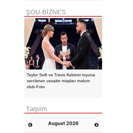
ŞOU-BİZNES
Teylor Svift və Trevis Kelsinin toyuna
xərclənən vəsaitin miqdarı məlum
olub-Foto
Təqvim
August 2026