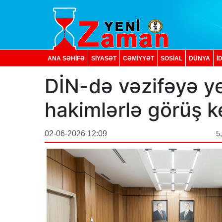
ANA SƏHİFƏ
SİYASƏT
CƏMİYYƏT
SOSIAL
DÜNYA
İ
DİN-də vəzifəyə y
hakimlərlə görüş ke
02-06-2026 12:09
5