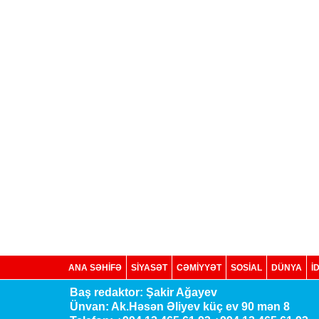
ANA SƏHİFƏ
SİYASƏT
CƏMİYYƏT
SOSIAL
DÜNYA
İ
Baş redaktor: Şakir Ağayev
Ünvan: Ak.Həsən Əliyev küç ev 90 mən 8