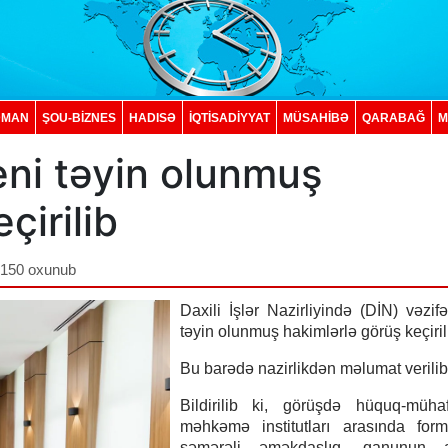
DMAN
ŞOU-BİZNES
HADISƏ
İQTISADIYYAT
MÜSAHİBƏ
QARABAĞ
M
eni təyin olunmuş
çirilib
,150 oxunub
Daxili İşlər Nazirliyində (DİN) vəzif
təyin olunmuş hakimlərlə görüş keçiril
Bu barədə nazirlikdən məlumat verilib
Bildirilib ki, görüşdə hüquq-müha
məhkəmə institutları arasında form
səmərəli əməkdaşlıq, qanunun ali