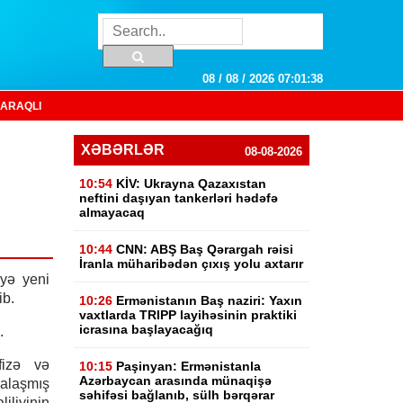
08 / 08 / 2026 07:01:39
ARAQLI
XƏBƏRLƏR
08-08-2026
10:54
KİV: Ukrayna Qazaxıstan
neftini daşıyan tankerləri hədəfə
almayacaq
10:44
CNN: ABŞ Baş Qərargah rəisi
İranla müharibədən çıxış yolu axtarır
əyə yeni
ib.
10:26
Ermənistanın Baş naziri: Yaxın
vaxtlarda TRIPP layihəsinin praktiki
icrasına başlayacağıq
.
fizə və
10:15
Paşinyan: Ermənistanla
Azərbaycan arasında münaqişə
alaşmış
səhifəsi bağlanıb, sülh bərqərar
liyinin