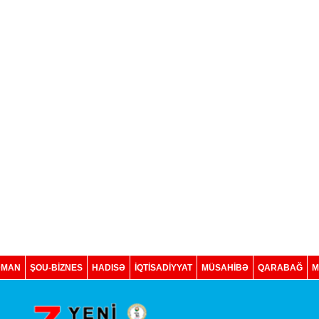
DMAN
ŞOU-BİZNES
HADISƏ
İQTISADIYYAT
MÜSAHİBƏ
QARABAĞ
M