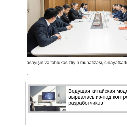
asayişin və təhlükəsizliyin mühafizəsi, cinayətkarl
.