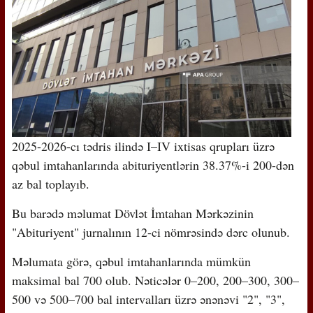
2025-2026-cı tədris ilində I–IV ixtisas qrupları üzrə
qəbul imtahanlarında abituriyentlərin 38.37%-i 200-dən
az bal toplayıb.
Bu barədə məlumat Dövlət İmtahan Mərkəzinin
"Abituriyent" jurnalının 12-ci nömrəsində dərc olunub.
Məlumata görə, qəbul imtahanlarında mümkün
maksimal bal 700 olub. Nəticələr 0–200, 200–300, 300–
500 və 500–700 bal intervalları üzrə ənənəvi "2", "3",