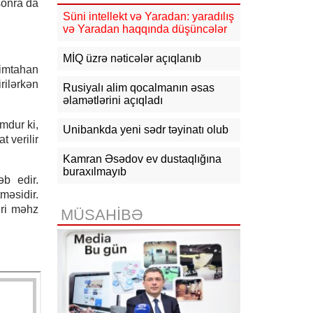
sonra da
güclənəcək -
XƏBƏRDARLIQ
Süni intellekt və Yaradan: yaradılış
və Yaradan haqqında düşüncələr
16:10
Jurnalistika ixtisası üzrə
qabiliyyət imtahanının nəticələri
açıqlanıb
MİQ üzrə nəticələr açıqlanıb
 imtahan
rilərkən
15:50
Ədliyyə naziri Lerik rayonunda
Rusiyalı alim qocalmanın əsas
vətəndaşları qəbul edib
əlamətlərini açıqladı
mdur ki,
15:24
Bakının mərkəzində 3
Unibankda yeni sədr təyinatı olub
obyektdə və evdə yanğın
 verilir
söndürülüb, 2 nəfər tüstüdən
zəhərlənib
Kamran Əsədov ev dustaqlığına
buraxılmayıb
əb edir.
15:02
Ukrayna aqrar sektora yardım
məsidir.
üçün Aİ-dən 220 milyon avro istəyir
iri məhz
MÜSAHİBƏ
14:50
Türkiyə, Səudiyyə Ərəbistanı
və Pakistan Məkkə Sazişini
imzalayıb: Üzvlərdən birinə hücum
hamısına hücum sayılacaq