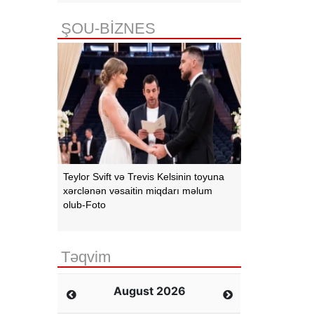
ŞOU-BİZNES
Teylor Svift və Trevis Kelsinin toyuna
xərclənən vəsaitin miqdarı məlum
olub-Foto
Təqvim
August 2026