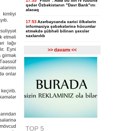
17:55
"Fitch": ABB bu ilin IV rübünə
qədər Özbəkistanın "Davr Bank"ını
alacaq
kimliyi
yıb.
17:53
Azərbaycanda xarici ölkələrin
informasiya şəbəkələrinə hücumlar
suliyyət
etməkdə şübhəli bilinən şəxslər
saxlanılıb
k etməli
ri ləğv
17:23
Bakı və Zəngilanda yaşıllıqlar
ır. Eyni
>> davamı <<
qanunsuz kəsilib, təbiətə 83 840
 girmək
manatlıq ziyan dəyib
 Təəssüf
sələrinin
17:09
Bakıda estetik əməliyyatdan
ədə onlar
sonra pasiyentin ölüm faktı üzrə
araşdırma başlayıb
17:03
Lənkəranda təqaüdçüləri
keçirib.
aldadan şəxs saxlanılıb
hkəmələr
16:39
Səfərbərlik Xidmətinin
rüşvətlə bağlı həbs olunan 3
arından
əməkdaşının məhkəməsi başlayır
sələrinə
ə mövcud
TOP 5
16:26
Bəzi yerlərdə külək