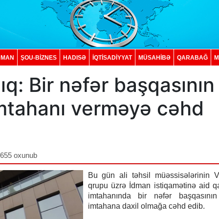
DMAN
ŞOU-BİZNES
HADISƏ
İQTISADIYYAT
MÜSAHİBƏ
QARABAĞ
M
q: Bir nəfər başqasının
imtahanı verməyə cəhd
,655 oxunub
Bu gün ali təhsil müəssisələrinin V
qrupu üzrə İdman istiqamətinə aid qa
imtahanında bir nəfər başqasının
imtahana daxil olmağa cəhd edib.