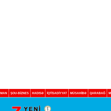
DMAN
ŞOU-BİZNES
HADISƏ
İQTISADIYYAT
MÜSAHİBƏ
QARABAĞ
M