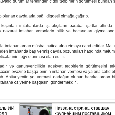
müvafiq qurumlar tərəfindən ciddi tədbirlərin görülməsi bundan 
b olunan qaydalarla bağlı diqqətli olmağa çağırıb.
 keçirilən imtahanlarda iştirakçıların bərabər şərtlər altında
 nəzarət imtahan verənlərin bilik və bacarıqları qiymətləndi
arla imtahanlardan müsbət nəticə əldə etməyə cəhd edirlər. Məlu
findən imtahanda baş vermiş qayda pozuntuları haqqında məlumat
icələrinin ləğv olunması elan edilir.
ır və qanunvericiliklə adekvat tədbirlərin görülməsini təl
şəxsin əvəzinə başqa birinin imtahan verməsi və ya ona cəhd et
ıb. Abituriyentin yol verməsi qadağan olunan hərəkətlərdən b
mtahana öz yerinə başqasını göndərməkdir".