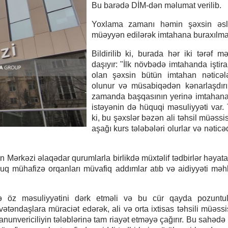
Bu barədə DİM-dən məlumat verilib.
Yoxlama zamanı həmin şəxsin əsl 
müəyyən edilərək imtahana buraxılma
Bildirilib ki, burada hər iki tərəf mə
daşıyır: "İlk növbədə imtahanda iştira
olan şəxsin bütün imtahan nəticələ
olunur və müsabiqədən kənarlaşdırıl
zamanda başqasının yerinə imtahana
istəyənin də hüquqi məsuliyyəti var.
ki, bu şəxslər bəzən ali təhsil müəssi
aşağı kurs tələbələri olurlar və nətic
 Mərkəzi əlaqədar qurumlarla birlikdə müxtəlif tədbirlər həyata 
üquq mühafizə orqanları müvafiq addımlar atıb və aidiyyəti mə
rdə öz məsuliyyətini dərk etməli və bu cür qayda pozuntul
ətəndaşlara müraciət edərək, ali və orta ixtisas təhsili müəssi
anunvericiliyin tələblərinə tam riayət etməyə çağırır. Bu sahəd