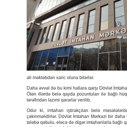
ali məktəbdən xaric oluna bilərlər.
Daha əvvəl də bu kimi hallara qarşı Dövlət İmtahan
Ötən illərdə belə qayda pozuntuları ilə bağlı h
tərəfindən lazımi qərarlar verilib.
Odur ki, imtahan iştirakçıları belə məsələlə
çəkinməlidirlər. Dövlət İmtahan Mərkəzi bir daha v
tələbə qəbulu, eləcə də digər imtahanlarla bağlı q