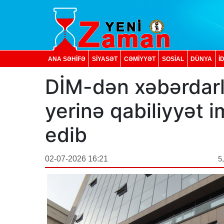
ANA SƏHİFƏ
SİYASƏT
CƏMİYYƏT
SOSIAL
DÜNYA
İ
DİM-dən xəbərdarlı
yerinə qabiliyyət 
edib
02-07-2026 16:21
5