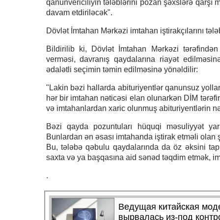
qanunvericiliyin tələblərini pozan şəxslərə qarşı 
davam etdiriləcək".
Dövlət İmtahan Mərkəzi imtahan iştirakçılarını tələ
Bildirilib ki, Dövlət İmtahan Mərkəzi tərəfindən
verməsi, davranış qaydalarına riayət edilməsinə
ədalətli seçimin təmin edilməsinə yönəldilir:
"Lakin bəzi hallarda abituriyentlər qanunsuz yoll
hər bir imtahan nəticəsi elan olunarkən DİM tərə
və imtahanlardan xaric olunmuş abituriyentlərin nət
Bəzi qayda pozuntuları hüquqi məsuliyyət yarad
Bunlardan ən əsası imtahanda iştirak etməli olan 
Bu, tələbə qəbulu qaydalarında da öz əksini tap
saxta və ya başqasına aid sənəd təqdim etmək, i
.