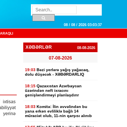
08 / 08 / 2026 03:03:38
ARAQLI
XƏBƏRLƏR
08-08-2026
07-08-2026
19:03
Bəzi yerlərə yağış yağacaq,
dolu düşəcək - XƏBƏRDARLIQ
18:15
Qazaxıstan Azərbaycan
üzərindən neft ixracını
genişləndirməyi planlaşdırır
 ixtisas
18:03
Komitə: İlin əvvəlindən bu
biliyyət
yana erkən evliliklə bağlı 14
 yerinə
müraciət olub, 11-nin qarşısı alınıb