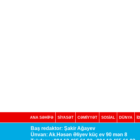
ANA SƏHİFƏ
SİYASƏT
CƏMİYYƏT
SOSIAL
DÜNYA
İ
Baş redaktor: Şakir Ağayev
Ünvan: Ak.Həsən Əliyev küç ev 90 mən 8