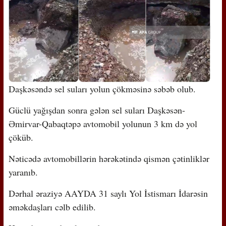
Daşkəsəndə sel suları yolun çökməsinə səbəb olub.
Güclü yağışdan sonra gələn sel suları Daşkəsən-
Əmirvar-Qabaqtəpə avtomobil yolunun 3 km də yol
çöküb.
Nəticədə avtomobillərin hərəkətində qismən çətinliklər
yaranıb.
Dərhal əraziyə AAYDA 31 saylı Yol İstismarı İdarəsin
əməkdaşları cəlb edilib.