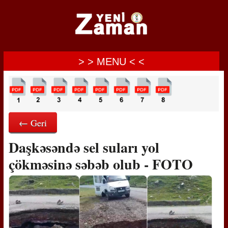
> > MENU < <
← Geri
Daşkəsəndə sel suları yol
çökməsinə səbəb olub - FOTO