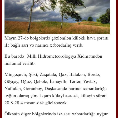
Mayın 27-də bölgələrdə gözlənilən küləkli hava şəraiti
ilə bağlı sarı və narıncı xəbərdarlıq verib.
Bu barədə Milli Hidrometeorologiya Xidmətindən
məlumat verilib.
Mingəçevir, Şəki, Zaqatala, Qax, Balakən, Bərdə,
Göyçay, Oğuz, Qəbələ, İsmayıllı, Tərtər, Yevlax,
Naftalan, Goranboy, Daşkəsəndə narıncı xəbərdarlığa
uyğun olaraq şimal-qərb küləyi əsəcək, küləyin sürəti
20.8-28.4 m/san-dək güclənəcək.
Ölkənin digər bölgələrində isə sarı xəbərdarlığa uyğun