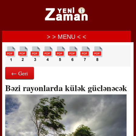
> > MENU < <
← Geri
Bəzi rayonlarda külək güclənəcək