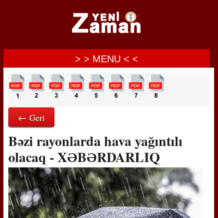
> > MENU < <
← Geri
Bəzi rayonlarda hava yağıntılı
olacaq - XƏBƏRDARLIQ