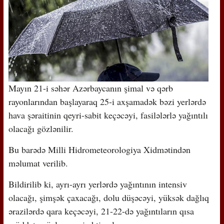
Mayın 21-i səhər Azərbaycanın şimal və qərb
rayonlarından başlayaraq 25-i axşamadək bəzi yerlərdə
hava şəraitinin qeyri-sabit keçəcəyi, fasilələrlə yağıntılı
olacağı gözlənilir.
Bu barədə Milli Hidrometeorologiya Xidmətindən
məlumat verilib.
Bildirilib ki, ayrı-ayrı yerlərdə yağıntının intensiv
olacağı, şimşək çaxacağı, dolu düşəcəyi, yüksək dağlıq
ərazilərdə qara keçəcəyi, 21-22-də yağıntıların qısa