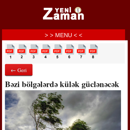
> > MENU < <
← Geri
Bəzi bölgələrdə külək güclənəcək