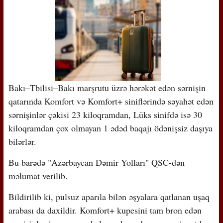
Bakı–Tbilisi–Bakı marşrutu üzrə hərəkət edən sərnişin
qatarında Komfort və Komfort+ siniflərində səyahət edən
sərnişinlər çəkisi 23 kiloqramdan, Lüks sinifdə isə 30
kiloqramdan çox olmayan 1 ədəd baqajı ödənişsiz daşıya
bilərlər.
Bu barədə "Azərbaycan Dəmir Yolları" QSC-dən
məlumat verilib.
Bildirilib ki, pulsuz aparıla bilən əşyalara qatlanan uşaq
arabası da daxildir. Komfort+ kupesini tam bron edən