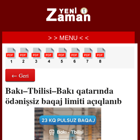
> > MENU < <
← Geri
Bakı–Tbilisi–Bakı qatarında
ödənişsiz baqaj limiti açıqlanıb