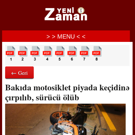
> > MENU < <
← Geri
Bakıda motosiklet piyada keçidinə
çırpılıb, sürücü ölüb