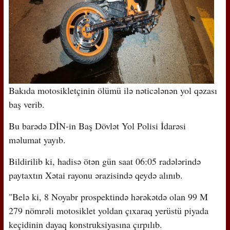
Bakıda motosikletçinin ölümü ilə nəticələnən yol qəzası
baş verib.
Bu barədə DİN-in Baş Dövlət Yol Polisi İdarəsi
məlumat yayıb.
Bildirilib ki, hadisə ötən gün saat 06:05 radələrində
paytaxtın Xətai rayonu ərazisində qeydə alınıb.
"Belə ki, 8 Noyabr prospektində hərəkətdə olan 99 M
279 nömrəli motosiklet yoldan çıxaraq yerüstü piyada
keçidinin dayaq konstruksiyasına çırpılıb.