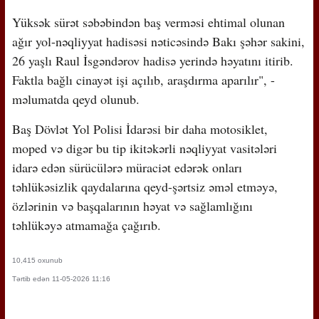
Yüksək sürət səbəbindən baş verməsi ehtimal olunan
ağır yol-nəqliyyat hadisəsi nəticəsində Bakı şəhər sakini,
26 yaşlı Raul İsgəndərov hadisə yerində həyatını itirib.
Faktla bağlı cinayət işi açılıb, araşdırma aparılır", -
məlumatda qeyd olunub.
Baş Dövlət Yol Polisi İdarəsi bir daha motosiklet,
moped və digər bu tip ikitəkərli nəqliyyat vasitələri
idarə edən sürücülərə müraciət edərək onları
təhlükəsizlik qaydalarına qeyd-şərtsiz əməl etməyə,
özlərinin və başqalarının həyat və sağlamlığını
təhlükəyə atmamağa çağırıb.
10,415 oxunub
Tərtib edən 11-05-2026 11:16