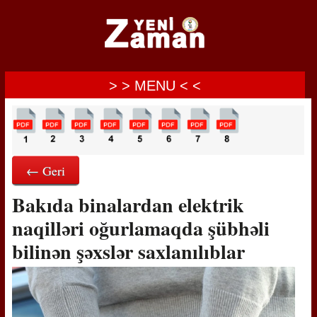
> > MENU < <
← Geri
Bakıda binalardan elektrik
naqilləri oğurlamaqda şübhəli
bilinən şəxslər saxlanılıblar