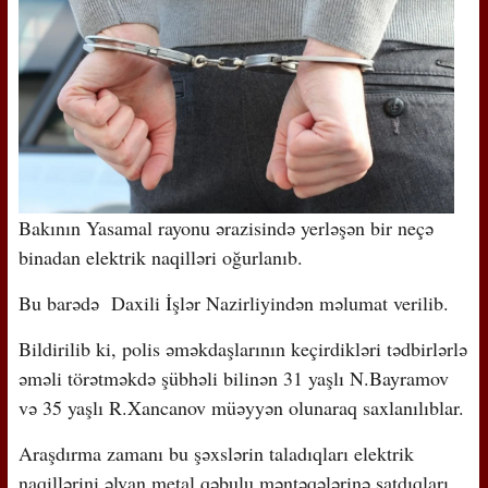
Bakının Yasamal rayonu ərazisində yerləşən bir neçə
binadan elektrik naqilləri oğurlanıb.
Bu barədə Daxili İşlər Nazirliyindən məlumat verilib.
Bildirilib ki, polis əməkdaşlarının keçirdikləri tədbirlərlə
əməli törətməkdə şübhəli bilinən 31 yaşlı N.Bayramov
və 35 yaşlı R.Xancanov müəyyən olunaraq saxlanılıblar.
Araşdırma zamanı bu şəxslərin taladıqları elektrik
naqillərini əlvan metal qəbulu məntəqələrinə satdıqları