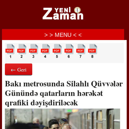
> > MENU < <
← Geri
Bakı metrosunda Silahlı Qüvvələr
Günündə qatarların hərəkət
qrafiki dəyişdiriləcək