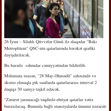
26 İyun – Silahlı Qüvvələr Günü ilə əlaqədar "Bakı
Metropliteni" QSC-nin qatarlarında hərəkət qrafiki
dəyişdiriləcək.
Bu barədə səhmdar cəmiyyətindən bildirilib.
Məlumata əsasən, "28 May-Əhmədli" sahəsində və
əksinə olmaqla pik saatlarda qatarlararası interval 2
dəqiqə 30 saniyə təşkil edəcək.
"Zərurət yaranacağı təqdirdə ehtiyat qatarlar xəttə
buraxılacaq. Bununla bağlı stansiyalarda ümumi nəzarəti