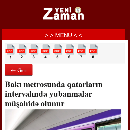
> > MENU < <
← Geri
Bakı metrosunda qatarların
intervalında yubanmalar
müşahidə olunur