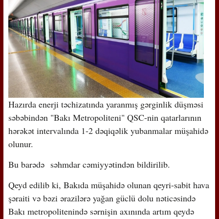
Hazırda enerji təchizatında yaranmış gərginlik düşməsi
səbəbindən "Bakı Metropoliteni" QSC-nin qatarlarının
hərəkət intervalında 1-2 dəqiqəlik yubanmalar müşahidə
olunur.
Bu barədə səhmdar cəmiyyətindən bildirilib.
Qeyd edilib ki, Bakıda müşahidə olunan qeyri-sabit hava
şəraiti və bəzi ərazilərə yağan güclü dolu nəticəsində
Bakı metropolitenində sərnişin axınında artım qeydə