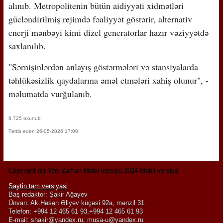
alınıb. Metropolitenin bütün aidiyyəti xidmətləri
gücləndirilmiş rejimdə fəaliyyət göstərir, alternativ
enerji mənbəyi kimi dizel generatorlar hazır vəziyyətdə
saxlanılıb.
"Sərnişinlərdən anlayış göstərmələri və stansiyalarda
təhlükəsizlik qaydalarına əməl etmələri xahiş olunur", -
məlumatda vurğulanıb.
6,725 oxunub
Tərtib edən 26-05-2026 17:00
Copyright (c) Yeni Zaman Mobil versiya 2024 Mobil versiya
Saytin tam versiyasi
Baş redaktor: Şakir Ağayev
Ünvan: Ak.Həsən Əliyev küçəsi 92a, mənzil 31.
Telefon: +994 12 465 61 93,+994 12 465 61 93
E-mail:
shakir@yandex.ru
;
musa-u@yandex.ru