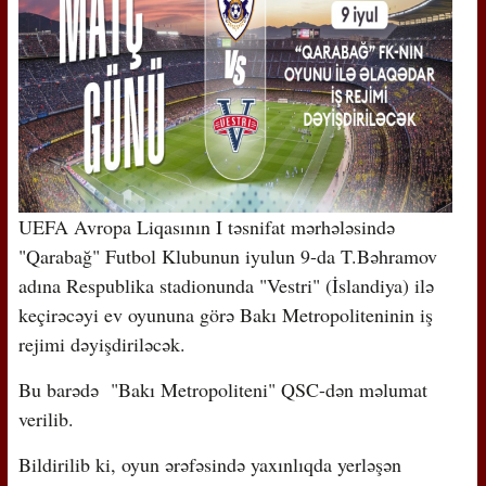
UEFA Avropa Liqasının I təsnifat mərhələsində
"Qarabağ" Futbol Klubunun iyulun 9-da T.Bəhramov
adına Respublika stadionunda "Vestri" (İslandiya) ilə
keçirəcəyi ev oyununa görə Bakı Metropoliteninin iş
rejimi dəyişdiriləcək.
Bu barədə "Bakı Metropoliteni" QSC-dən məlumat
verilib.
Bildirilib ki, oyun ərəfəsində yaxınlıqda yerləşən