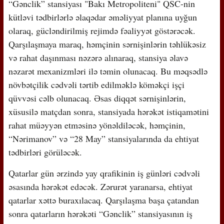
“Gənclik” stansiyası "Bakı Metropoliteni" QSC-nin
kütləvi tədbirlərlə əlaqədar əməliyyat planına uyğun
olaraq, gücləndirilmiş rejimdə fəaliyyət göstərəcək.
Qarşılaşmaya maraq, həmçinin sərnişinlərin təhlükəsiz
və rahat daşınması nəzərə alınaraq, stansiya əlavə
nəzarət mexanizmləri ilə təmin olunacaq. Bu məqsədlə
növbətçilik cədvəli tərtib edilməklə köməkçi işçi
qüvvəsi cəlb olunacaq. Əsas diqqət sərnişinlərin,
xüsusilə matçdan sonra, stansiyada hərəkət istiqamətini
rahat müəyyən etməsinə yönəldiləcək, həmçinin,
“Nərimanov” və “28 May” stansiyalarında da ehtiyat
tədbirləri görüləcək.
Qatarlar gün ərzində yay qrafikinin iş günləri cədvəli
əsasında hərəkət edəcək. Zərurət yaranarsa, ehtiyat
qatarlar xəttə buraxılacaq. Qarşılaşma başa çatandan
sonra qatarların hərəkəti “Gənclik” stansiyasının iş