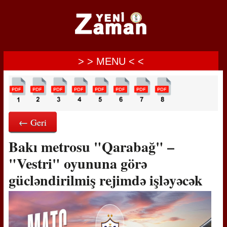
> > MENU < <
← Geri
Bakı metrosu "Qarabağ" –
"Vestri" oyununa görə
gücləndirilmiş rejimdə işləyəcək