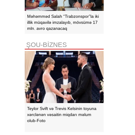
Məhəmməd Salah “Trabzonspor”la iki
illik müqavilə imzalayıb, mövsümə 17
mln. avro qazanacaq
ŞOU-BİZNES
Teylor Svift və Trevis Kelsinin toyuna
xərclənən vəsaitin miqdarı məlum
olub-Foto