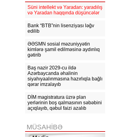
13:06
Media və Yayım Şurası
Süni intellekt və Yaradan: yaradılış
yaradılıb
və Yaradan haqqında düşüncələr
12:48
Azərbaycanda şənbə günü 39
Bank “BTB”nin lisenziyası ləğv
dərəcə isti olacaq
edilib
12:29
ARDNF Perunun “Inkia
ƏƏSMN sosial məzuniyyətin
Energy” şirkətinə investisiya edib
kimlərə şamil edilməsinə aydınlıq
gətirib
12:09
Bakının mərkəzində binada
yanğın başlayıb, sakinlər təxliyə
Baş nazir 2029-cu ildə
edilib
Azərbaycanda əhalinin
siyahıyaalınmasına hazırlıqla bağlı
11:52
ABŞ rəsmisi: Vaşinqton
qərar imzalayıb
sammiti Bakı və İrəvanla əlaqələrin
yenilənməsinə şərait yaradıb
DİM magistratura üzrə plan
yerlərinin boş qalmasının səbəbini
açıqlayıb, qəbul faizi azalıb
MÜSAHİBƏ