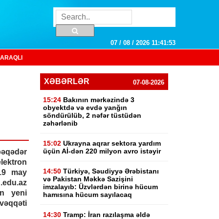
07 / 08 / 2026 11:41:54
ARAQLI
XƏBƏRLƏR
07-08-2026
15:24
Bakının mərkəzində 3
obyektdə və evdə yanğın
söndürülüb, 2 nəfər tüstüdən
zəhərlənib
15:02
Ukrayna aqrar sektora yardım
üçün Aİ-dən 220 milyon avro istəyir
bəqədər
lektron
14:50
Türkiyə, Səudiyyə Ərəbistanı
 19 may
və Pakistan Məkkə Sazişini
.edu.az
imzalayıb: Üzvlərdən birinə hücum
ən yeni
hamısına hücum sayılacaq
vəqqəti
14:30
Tramp: İran razılaşma əldə