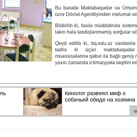
Bu barədə Məktəbəqədər və Ümumi
üzrə Dövlət Agentliyindən məlumat ver
Bildirilib ki, fasilə müddətində siste
lakin hələ təsdiqlənməmiş sorğular si
Qeyd edilib ki, bq.edu.az vasitəsilə
tədris ili üçün məktəbəqədər 
müəssisələrinə qəbul ilə bağlı geniş
yaxın zamanda ictimaiyyətə təqdim ed