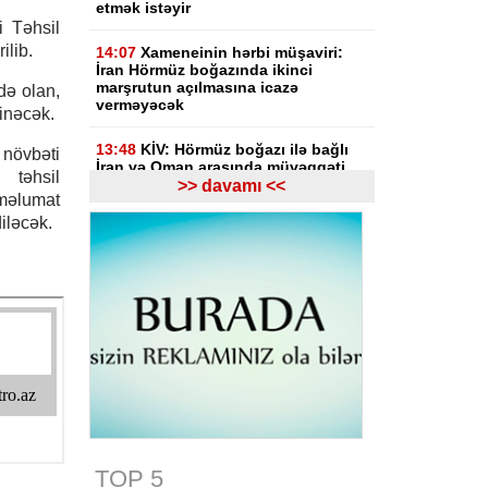
etmək istəyir
 Təhsil
ilib.
14:07
Xameneinin hərbi müşaviri:
İran Hörmüz boğazında ikinci
marşrutun açılmasına icazə
mdə olan,
verməyəcək
linəcək.
13:48
KİV: Hörmüz boğazı ilə bağlı
 növbəti
İran və Oman arasında müvəqqəti
təhsil
razılaşma əldə olunub
>> davamı <<
 məlumat
iləcək.
13:24
Azərbaycan Beynəlxalq
İnvestisiya Forumunun Təşkilat
Komitəsi yaradılıb
- SƏRƏNCAM
13:23
Azərbaycanın Malayziyadakı
səfiri geri çağırılıb, yenisi təyin
olunub
13:22
Azərbaycanın Pakistandakı
səfiri dəyişib
13:22
Azərbaycan Estoniyaya yeni
səfir təyin edib
TOP 5