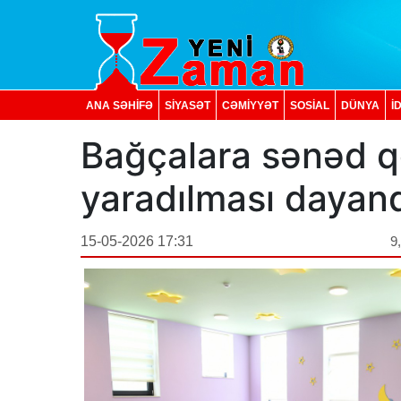
ANA SƏHİFƏ
SİYASƏT
CƏMİYYƏT
SOSIAL
DÜNYA
İ
Bağçalara sənəd q
yaradılması dayandı
15-05-2026 17:31
9