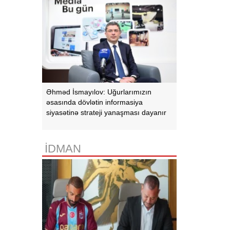
Əhməd İsmayılov: Uğurlarımızın
əsasında dövlətin informasiya
siyasətinə strateji yanaşması dayanır
İDMAN