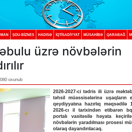
DMAN
ŞOU-BİZNES
HADISƏ
İQTISADIYYAT
MÜSAHİBƏ
QARABAĞ
M
əbulu üzrə növbələrin
rılır
,080 oxunub
2026-2027-ci tədris ili üzrə məktə
təhsil müəssisələrinə uşaqların e
qeydiyyatına hazırlıq məqsədilə
2026-cı il tarixindən etibarən bq
portalı vasitəsilə həyata keçiril
növbələrin yaradılması prosesi mü
olaraq dayandırılacaq.