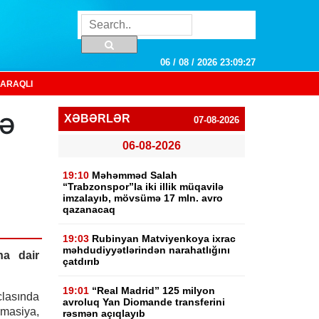
06 / 08 / 2026 23:09:28
ARAQLI
də
XƏBƏRLƏR
07-08-2026
06-08-2026
19:10
Məhəmməd Salah
“Trabzonspor”la iki illik müqavilə
imzalayıb, mövsümə 17 mln. avro
qazanacaq
19:03
Rubinyan Matviyenkoya ixrac
məhdudiyyətlərindən narahatlığını
na dair
çatdırıb
19:01
“Real Madrid” 125 milyon
clasında
avroluq Yan Diomande transferini
asiya,
rəsmən açıqlayıb