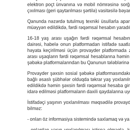
elektron poçt ünvanına və mobil nömrəsinə sorğ
çıxılması (geri qaytarılması şərtilə) vasitəsilə bəy
Qanunda nəzərdə tutulmuş texniki üsullarla apar
müəyyən edildikdə, fərdi rəqəmsal hesabın yaradılm
16-18 yaş arası uşağın fərdi rəqəmsal hesabın
dairəsi, habelə onun platformadan istifadə saatl
həyata keçirilməsi üçün provayder platformada z
arası uşaqların fərdi rəqəmsal hesablarına həmin 
şəbəkə platformalarından bu Qanunun tələblərinə 
Provayder şəxsin sosial şəbəkə platformasındakı 
bağlı əsaslı şübhələr olduqda təkrar yaş yoxlanıl
edildikdə həmin şəxsin fərdi rəqəmsal hesaba giri
idarə edilməsi platformaların daxili qaydalarına uy
İstifadəçi yaşının yoxlanılması məqsədilə provayde
bilməz:
- onları öz informasiya sistemində saxlamaq və y
- onlardan yaşın yoxlanılması istisna olmaqla, 