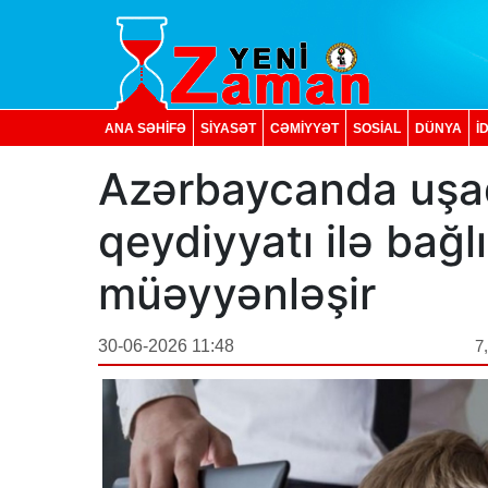
ANA SƏHİFƏ
SİYASƏT
CƏMİYYƏT
SOSIAL
DÜNYA
İ
Azərbaycanda uşaq
qeydiyyatı ilə bağlı
müəyyənləşir
30-06-2026 11:48
7