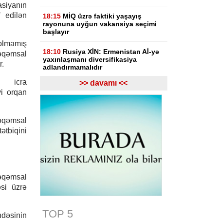
siyanın
 edilən
18:15
MİQ üzrə faktiki yaşayış
rayonuna uyğun vakansiya seçimi
başlayır
olmamış
18:10
Rusiya XİN: Ermənistan Aİ-yə
əqəmsal
yaxınlaşmanı diversifikasiya
r.
adlandırmamalıdır
iq icra
>> davamı <<
18:03
Rasim İldırımzadə, Zaur
yi orqan
Mirzəzadə və Qoşqar Məmmədovun
apellyasiya şikayəti üzrə məhkəmə
başlayıb
əqəmsal
ətbiqini
17:12
Gürcüstan Gəlirlər Xidməti
azərbaycanlı sürücülərin gömrükdə
saxlanılması məsələsini araşdırır
17:06
"Europol" miqrantların qeyri-
qanuni daşınmasında şübhəli
rəqəmsal
bilinən suriyalıları saxlayıb
əsi üzrə
17:01
Zərdabda maşın dirəyə
çırpılıb, ölən və xəsarət alanlar var -
TOP 5
ndəsinin
FOTO