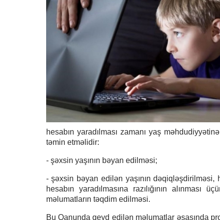
hesabın yaradılması zamanı yaş məhdudiyyətinə nə
təmin etməlidir:
- şəxsin yaşının bəyan edilməsi;
- şəxsin bəyan edilən yaşının dəqiqləşdirilməsi
hesabın yaradılmasına razılığının alınması üç
məlumatların təqdim edilməsi.
Bu Qanunda qeyd edilən məlumatlar əsasında pro