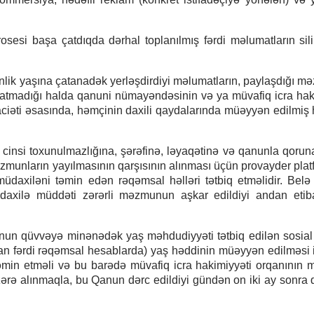
si başa çatdıqda dərhal toplanılmış fərdi məlumatların sil
inlik yaşına çatanadək yerləşdirdiyi məlumatların, paylaşdığı 
 çatmadığı halda qanuni nümayəndəsinin və ya müvafiq icra hak
ciəti əsasında, həmçinin daxili qaydalarında müəyyən edilmiş 
 cinsi toxunulmazlığına, şərəfinə, ləyaqətinə və qanunla qorun
əzmunların yayılmasının qarşısının alınması üçün provayder pla
müdaxiləni təmin edən rəqəmsal həlləri tətbiq etməlidir. Belə 
müdaxilə müddəti zərərli məzmunun aşkar edildiyi andan eti
nun qüvvəyə minənədək yaş məhdudiyyəti tətbiq edilən sosia
lan fərdi rəqəmsal hesablarda) yaş həddinin müəyyən edilməsi i
 təmin etməli və bu barədə müvafiq icra hakimiyyəti orqanının
zərə alınmaqla, bu Qanun dərc edildiyi gündən on iki ay sonra