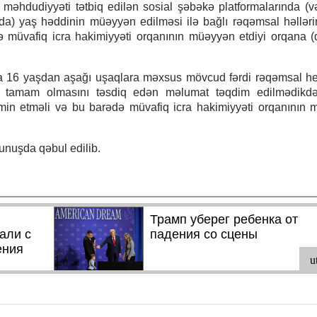
əhdudiyyəti tətbiq edilən sosial şəbəkə platformalarında (
da) yaş həddinin müəyyən edilməsi ilə bağlı rəqəmsal həllərin
ə müvafiq icra hakimiyyəti orqanının müəyyən etdiyi orqana 
 16 yaşdan aşağı uşaqlara məxsus mövcud fərdi rəqəmsal h
nın tamam olmasını təsdiq edən məlumat təqdim edilmədikd
təmin etməli və bu barədə müvafiq icra hakimiyyəti orqanının
unuşda qəbul edilib.