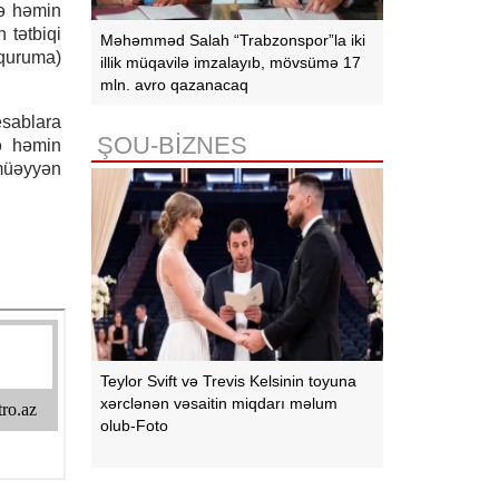
və həmin
 tətbiqi
Məhəmməd Salah “Trabzonspor”la iki
(quruma)
illik müqavilə imzalayıb, mövsümə 17
mln. avro qazanacaq
esablara
ŞOU-BİZNES
ə həmin
 müəyyən
Teylor Svift və Trevis Kelsinin toyuna
xərclənən vəsaitin miqdarı məlum
olub-Foto