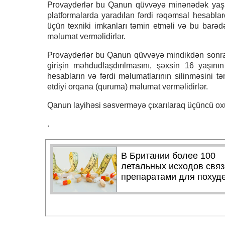
Provayderlər bu Qanun qüvvəyə minənədək yaş m
platformalarda yaradılan fərdi rəqəmsal hesablar
üçün texniki imkanları təmin etməli və bu barəd
məlumat verməlidirlər.
Provayderlər bu Qanun qüvvəyə mindikdən sonra
girişin məhdudlaşdırılmasını, şəxsin 16 yaşı
hesabların və fərdi məlumatlarının silinməsini 
etdiyi orqana (quruma) məlumat verməlidirlər.
Qanun layihəsi səsverməyə çıxarılaraq üçüncü ox
.