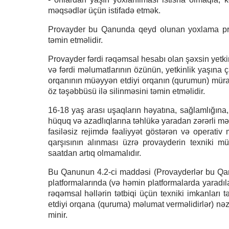
məqsədlər üçün istifadə etmək.
Provayder bu Qanunda qeyd olunan yoxlama prose
təmin etməlidir.
Provayder fərdi rəqəmsal hesabı olan şəxsin yetk
və fərdi məlumatlarının özünün, yetkinlik yaşına
orqanının müəyyən etdiyi orqanın (qurumun) müra
öz təşəbbüsü ilə silinməsini təmin etməlidir.
16-18 yaş arası uşaqların həyatına, sağlamlığına,
hüquq və azadlıqlarına təhlükə yaradan zərərli m
fasiləsiz rejimdə fəaliyyət göstərən və operativ 
qarşısının alınması üzrə provayderin texniki 
saatdan artıq olmamalıdır.
Bu Qanunun 4.2-ci maddəsi (Provayderlər bu Qa
platformalarında (və həmin platformalarda yaradı
rəqəmsal həllərin tətbiqi üçün texniki imkanları
etdiyi orqana (quruma) məlumat verməlidirlər) nə
minir.