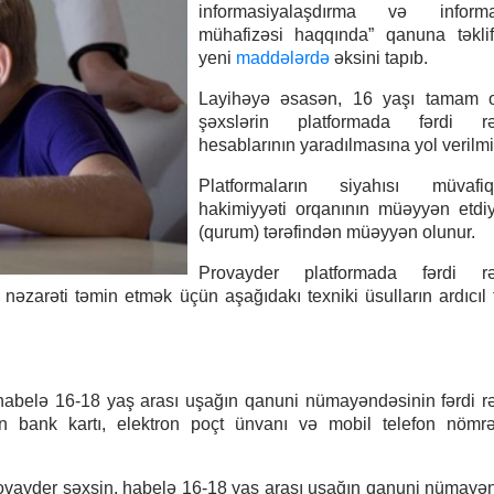
informasiyalaşdırma və informa
mühafizəsi haqqında” qanuna təklif
yeni
maddələrdə
əksini tapıb.
Layihəyə əsasən, 16 yaşı tamam 
şəxslərin platformada fərdi r
hesablarının yaradılmasına yol verilmi
Platformaların siyahısı müvaf
hakimiyyəti orqanının müəyyən etdi
(qurum) tərəfindən müəyyən olunur.
Provayder platformada fərdi r
zarəti təmin etmək üçün aşağıdakı texniki üsulların ardıcıl t
, habelə 16-18 yaş arası uşağın qanuni nümayəndəsinin fərdi 
ün bank kartı, elektron poçt ünvanı və mobil telefon nömr
vayder şəxsin, habelə 16-18 yaş arası uşağın qanuni nümayə