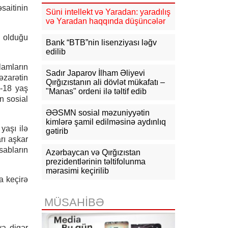
saitinin
Süni intellekt və Yaradan: yaradılış
16:31
Bu il dövlət büdcəsinə 11,5
və Yaradan haqqında düşüncələr
mlrd. manata yaxın vergi daxil olub
ı olduğu
Bank “BTB”nin lisenziyası ləğv
16:04
Tramp zəng etdi - Pentaqonda
edilib
təcili iclas təyin olundu
lamların
Sadır Japarov İlham Əliyevi
əzarətin
15:53
Ceyhun Bayramov: Rusiya və
Qırğızıstanın ali dövlət mükafatı –
Ukrayna arasındakı hərbi
6-18 yaş
"Manas" ordeni ilə təltif edib
əməliyyatlar ən qısa zamanda
n sosial
dayandırılmalıdır
ƏƏSMN sosial məzuniyyətin
kimlərə şamil edilməsinə aydınlıq
15:41
İranda “Mossad”la əlaqəli 20-
yaşı ilə
gətirib
dən çox şəxsin saxlanıldığı bildirilir
rı aşkar
sabların
15:26
Azərbaycan və Qırğızıstan
Kiyevdə Azərbaycan və
Ukrayna xarici işlər nazirlərinin
prezidentlərinin təltifolunma
görüşü olub
mərasimi keçirilib
a keçirə
15:14
Ceyhun Bayramov Ukraynada
Azərbaycan Xalq Cümhuriyyətinin
MÜSAHİBƏ
diplomatik irsinə aid arxiv sənədləri
ilə tanış olub
ya digər