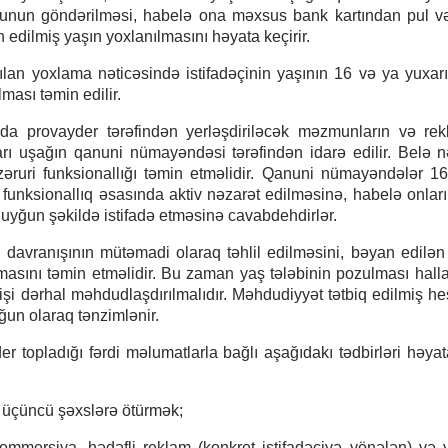
unun göndərilməsi, habelə ona məxsus bank kartından pul və
an edilmiş yaşın yoxlanılmasını həyata keçirir.
ılan yoxlama nəticəsində istifadəçinin yaşının 16 və ya yuxar
ası təmin edilir.
da provayder tərəfindən yerləşdiriləcək məzmunların və rek
arı uşağın qanuni nümayəndəsi tərəfindən idarə edilir. Belə n
əruri funksionallığı təmin etməlidir. Qanuni nümayəndələr 1
funksionallıq əsasında aktiv nəzarət edilməsinə, habelə onları
uyğun şəkildə istifadə etməsinə cavabdehdirlər.
davranışının mütəmadi olaraq təhlil edilməsini, bəyan edilən 
masını təmin etməlidir. Bu zaman yaş tələbinin pozulması halla
şi dərhal məhdudlaşdırılmalıdır. Məhdudiyyət tətbiq edilmiş he
ğun olaraq tənzimlənir.
r topladığı fərdi məlumatlarla bağlı aşağıdakı tədbirləri həyat
a üçüncü şəxslərə ötürmək;
kommersiya, hədəfli reklam (konkret istifadəçiyə yönələn) və 