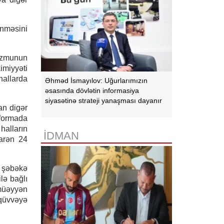
inməsini
məzmunun
imiyyəti
hallarda
Əhməd İsmayılov: Uğurlarımızın
əsasında dövlətin informasiya
siyasətinə strateji yanaşması dayanır
an digər
tformada
halların
İDMAN
barən 24
l şəbəkə
lə bağlı
 müəyyən
 qüvvəyə