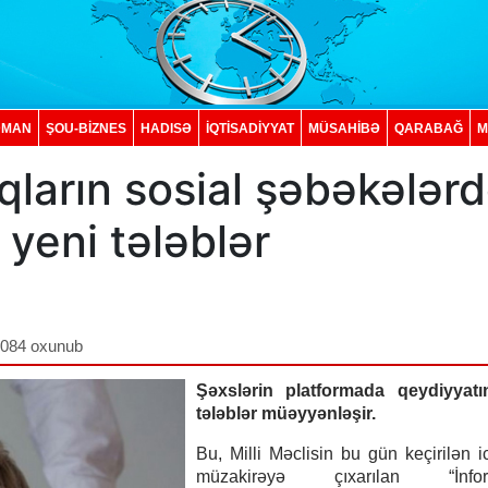
DMAN
ŞOU-BİZNES
HADISƏ
İQTISADIYYAT
MÜSAHİBƏ
QARABAĞ
M
ların sosial şəbəkələr
 yeni tələblər
,084 oxunub
Şəxslərin platformada qeydiyyatı
tələblər müəyyənləşir.
Bu, Milli Məclisin bu gün keçirilən i
müzakirəyə çıxarılan “İnform