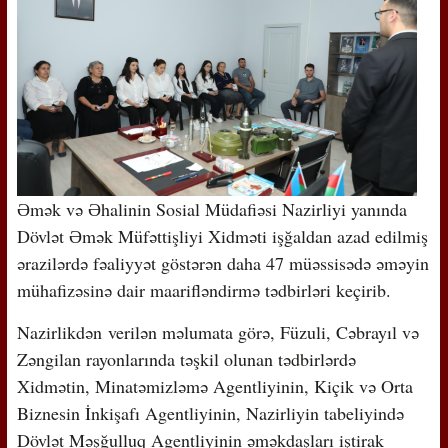
Əmək və Əhalinin Sosial Müdafiəsi Nazirliyi yanında
Dövlət Əmək Müfəttişliyi Xidməti işğaldan azad edilmiş
ərazilərdə fəaliyyət göstərən daha 47 müəssisədə əməyin
mühafizəsinə dair maarifləndirmə tədbirləri keçirib.
Nazirlikdən verilən məlumata görə, Füzuli, Cəbrayıl və
Zəngilan rayonlarında təşkil olunan tədbirlərdə
Xidmətin, Minatəmizləmə Agentliyinin, Kiçik və Orta
Biznesin İnkişafı Agentliyinin, Nazirliyin tabeliyində
Dövlət Məşğulluq Agentliyinin əməkdaşları iştirak