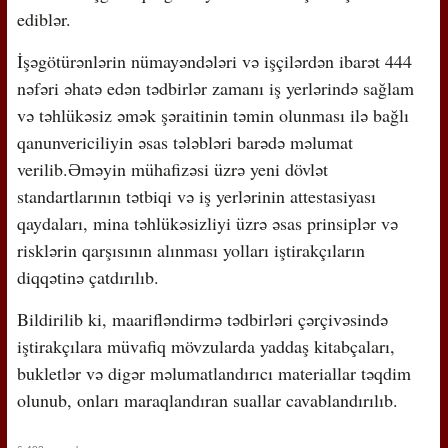
ediblər.
İşəgötürənlərin nümayəndələri və işçilərdən ibarət 444
nəfəri əhatə edən tədbirlər zamanı iş yerlərində sağlam
və təhlükəsiz əmək şəraitinin təmin olunması ilə bağlı
qanunvericiliyin əsas tələbləri barədə məlumat
verilib.Əməyin mühafizəsi üzrə yeni dövlət
standartlarının tətbiqi və iş yerlərinin attestasiyası
qaydaları, mina təhlükəsizliyi üzrə əsas prinsiplər və
risklərin qarşısının alınması yolları iştirakçıların
diqqətinə çatdırılıb.
Bildirilib ki, maarifləndirmə tədbirləri çərçivəsində
iştirakçılara müvafiq mövzularda yaddaş kitabçaları,
bukletlər və digər məlumatlandırıcı materiallar təqdim
olunub, onları maraqlandıran suallar cavablandırılıb.