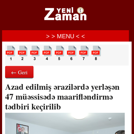
> > MENU < <
← Geri
Azad edilmiş ərazilərdə yerləşən
47 müəssisədə maarifləndirmə
tədbiri keçirilib