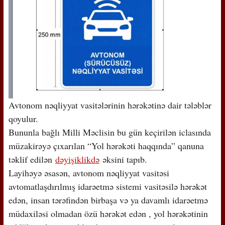
Avtonom nəqliyyat vasitələrinin hərəkətinə dair tələblər
qoyulur.
Bununla bağlı Milli Məclisin bu gün keçirilən iclasında
müzakirəyə çıxarılan “Yol hərəkəti haqqında” qanuna
təklif edilən
dəyişiklikdə
əksini tapıb.
Layihəyə əsasən, avtonom nəqliyyat vasitəsi
avtomatlaşdırılmış idarəetmə sistemi vasitəsilə hərəkət
edən, insan tərəfindən birbaşa və ya davamlı idarəetmə
müdaxiləsi olmadan özü hərəkət edən , yol hərəkətinin