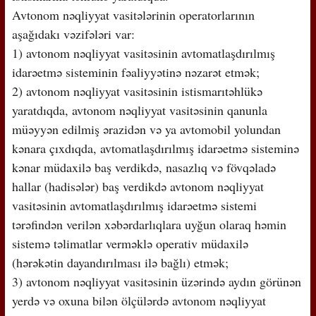
Avtonom nəqliyyat vasitələrinin operatorlarının
aşağıdakı vəzifələri var:
1) avtonom nəqliyyat vasitəsinin avtomatlaşdırılmış
idarəetmə sisteminin fəaliyyətinə nəzarət etmək;
2) avtonom nəqliyyat vasitəsinin istismarıtəhlükə
yaratdıqda, avtonom nəqliyyat vasitəsinin qanunla
müəyyən edilmiş ərazidən və ya avtomobil yolundan
kənara çıxdıqda, avtomatlaşdırılmış idarəetmə sisteminə
kənar müdaxilə baş verdikdə, nasazlıq və fövqəladə
hallar (hadisələr) baş verdikdə avtonom nəqliyyat
vasitəsinin avtomatlaşdırılmış idarəetmə sistemi
tərəfindən verilən xəbərdarlıqlara uyğun olaraq həmin
sistemə təlimatlar verməklə operativ müdaxilə
(hərəkətin dayandırılması ilə bağlı) etmək;
3) avtonom nəqliyyat vasitəsinin üzərində aydın görünən
yerdə və oxuna bilən ölçülərdə avtonom nəqliyyat