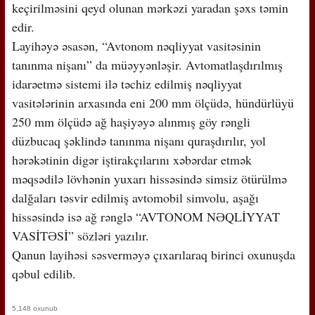
keçirilməsini qeyd olunan mərkəzi yaradan şəxs təmin
edir.
Layihəyə əsasən, “Avtonom nəqliyyat vasitəsinin
tanınma nişanı” da müəyyənləşir. Avtomatlaşdırılmış
idarəetmə sistemi ilə təchiz edilmiş nəqliyyat
vasitələrinin arxasında eni 200 mm ölçüdə, hündürlüyü
250 mm ölçüdə ağ haşiyəyə alınmış göy rəngli
düzbucaq şəklində tanınma nişanı quraşdırılır, yol
hərəkətinin digər iştirakçılarını xəbərdar etmək
məqsədilə lövhənin yuxarı hissəsində simsiz ötürülmə
dalğaları təsvir edilmiş avtomobil simvolu, aşağı
hissəsində isə ağ rənglə “AVTONOM NƏQLİYYAT
VASİTƏSİ” sözləri yazılır.
Qanun layihəsi səsverməyə çıxarılaraq birinci oxunuşda
qəbul edilib.
5,148 oxunub