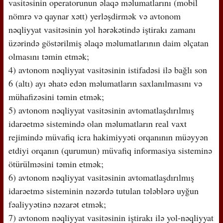
vasitəsinin operatorunun əlaqə məlumatlarını (mobil
nömrə və qaynar xətt) yerləşdirmək və avtonom
nəqliyyat vasitəsinin yol hərəkətində iştirakı zamanı
üzərində göstərilmiş əlaqə məlumatlarının daim əlçatan
olmasını təmin etmək;
4) avtonom nəqliyyat vasitəsinin istifadəsi ilə bağlı son
6 (altı) ayı əhatə edən məlumatların saxlanılmasını və
mühafizəsini təmin etmək;
5) avtonom nəqliyyat vasitəsinin avtomatlaşdırılmış
idarəetmə sistemində olan məlumatların real vaxt
rejimində müvafiq icra hakimiyyəti orqanının müəyyən
etdiyi orqanın (qurumun) müvafiq informasiya sisteminə
ötürülməsini təmin etmək;
6) avtonom nəqliyyat vasitəsinin avtomatlaşdırılmış
idarəetmə sisteminin nəzərdə tutulan tələblərə uyğun
fəaliyyətinə nəzarət etmək;
7) avtonom nəqliyyat vasitəsinin iştirakı ilə yol-nəqliyyat