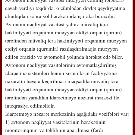
cavab verdiyi təqdirdə, o cümlədən dövlət qeydiyyatına
alındıqdan sonra yol hərəkətində iştiraka buraxılır.
Avtonom nəqliyyat vasitəsi yalnız müvafiq icra
hakimiyyəti orqanının müəyyən etdiyi orqan (qurum)
tərəfindən müvafiq icra hakimiyyəti orqanının müəyyən
etdiyi orqanla (qurumla) razılaşdırılmaqla müəyyən
edilən ərazidə və avtomobil yolunda hərəkət edə bilər.
Avtonom nəqliyyat vasitələrinin avtomatlaşdırılmış
idarəetmə sistemləri həmin sistemlərin fəaliyyətinə
nəzarətin həyata keçirilməsi məqsədilə müvafiq icra
hakimiyyəti orqanının müəyyən etdiyi orqan (qurum)
tərəfindən yaradılan idarəetməyə nəzarət mərkəzi ilə
inteqrasiya edilməlidir.
İdarəetməyə nəzarət mərkəzinin aşağıdakı vəzifələri var:
1) avtonom nəqliyyat vasitələrinin hərəkətinin
monitorinqinin və təhlilinin aparılması (fərdi