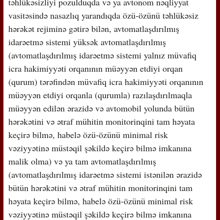
təhlükəsizliyi pozulduqda və ya avtonom nəqliyyat
vasitəsində nasazlıq yarandıqda özü-özünü təhlükəsiz
hərəkət rejiminə gətirə bilən, avtomatlaşdırılmış
idarəetmə sistemi yüksək avtomatlaşdırılmış
(avtomatlaşdırılmış idarəetmə sistemi yalnız müvafiq
icra hakimiyyəti orqanının müəyyən etdiyi orqan
(qurum) tərəfindən müvafiq icra hakimiyyəti orqanının
müəyyən etdiyi orqanla (qurumla) razılaşdırılmaqla
müəyyən edilən ərazidə və avtomobil yolunda bütün
hərəkətini və ətraf mühitin monitorinqini tam həyata
keçirə bilmə, habelə özü-özünü minimal risk
vəziyyətinə müstəqil şəkildə keçirə bilmə imkanına
malik olma) və ya tam avtomatlaşdırılmış
(avtomatlaşdırılmış idarəetmə sistemi istənilən ərazidə
bütün hərəkətini və ətraf mühitin monitorinqini tam
həyata keçirə bilmə, habelə özü-özünü minimal risk
vəziyyətinə müstəqil şəkildə keçirə bilmə imkanına