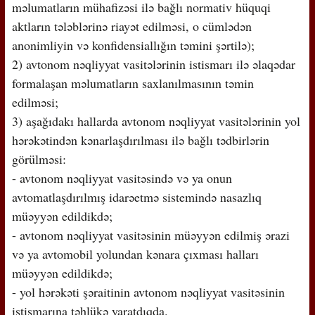
məlumatların mühafizəsi ilə bağlı normativ hüquqi
aktların tələblərinə riayət edilməsi, o cümlədən
anonimliyin və konfidensiallığın təmini şərtilə);
2) avtonom nəqliyyat vasitələrinin istismarı ilə əlaqədar
formalaşan məlumatların saxlanılmasının təmin
edilməsi;
3) aşağıdakı hallarda avtonom nəqliyyat vasitələrinin yol
hərəkətindən kənarlaşdırılması ilə bağlı tədbirlərin
görülməsi:
- avtonom nəqliyyat vasitəsində və ya onun
avtomatlaşdırılmış idarəetmə sistemində nasazlıq
müəyyən edildikdə;
- avtonom nəqliyyat vasitəsinin müəyyən edilmiş ərazi
və ya avtomobil yolundan kənara çıxması halları
müəyyən edildikdə;
- yol hərəkəti şəraitinin avtonom nəqliyyat vasitəsinin
istismarına təhlükə yaratdıqda.