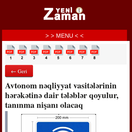
> > MENU < <
← Geri
Avtonom nəqliyyat vasitələrinin
hərəkətinə dair tələblər qoyulur,
tanınma nişanı olacaq