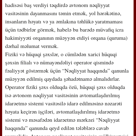
hadisəsi baş verdiyi təqdirdə avtonom nəqliyyat
vasitəsinin dayanmasını təmin etmək, yol hərəkətinə,
insanların həyatı və ya əmlakına təhlükə yaratmaması
üçün tədbirlər görmək, habelə bu barədə müvafiq icra
hakimiyyəti orqanının müəyyən etdiyi orqana (quruma)
dərhal məlumat vermək.
Fiziki və hüquqi şəxslər, o cümlədən xarici hüquqi
şəxsin filialı və nümayəndəliyi operator qismində
fəaliyyət göstərmək üçün “Nəqliyyat haqqında” qanunla
müəyyən edilmiş qaydada şəhadətnamə almalıdırlar.
Operator fiziki şəxs olduqda özü, hüquqi şəxs olduqda
isə avtonom nəqliyyat vasitəsinin avtomatlaşdırılmış
idarəetmə sistemi vasitəsilə idarə edilməsinə nəzarəti
həyata keçirən işçiləri, avtomatlaşdırılmış idarəetmə
sistemi və məsafədən idarəetmə mərkəzi “Nəqliyyat
haqqında” qanunda qeyd edilən tələblərə cavab
verməlidir. Avtonom nəqliyyat vasitəsinin mülkiyyətçisi