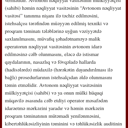
(sahibi) həmin nəqliyyat vasitəsinin “Avtonom nəqliyyat
vasitəsi” tanınma nişanı ilə təchiz edilməsini,
istehsalçısı tərəfindən müəyyən edilmiş texniki və
proqram təminatı tələblərinə uyğun vəziyyətdə
saxlanılmasını, müvafiq şəhadətnaməyə malik
operatorun nəqliyyat vasitəsinin avtonom idarə
edilməsinə cəlb olunmasını, eləcə də istismar
qaydalarının, nasazlıq və fövqəladə hallarda
(hadisələrdə) müdaxilə (hərəkətin dayandırılması ilə
bağlı) prosedurlarının istehsalçıdan əldə olunmasını
təmin etməlidir. Avtonom nəqliyyat vasitəsinin
mülkiyyətçisi (sahibi) və ya onun mülki hüquqi
müqavilə əsasında cəlb etdiyi operator məsafədən
idarəetmə mərkəzini yaradır və həmin mərkəzin
proqram təminatının mütəmadi yenilənməsini,
kibertəhlükəsizliyinin təminini və təhlükəsizlik auditinin