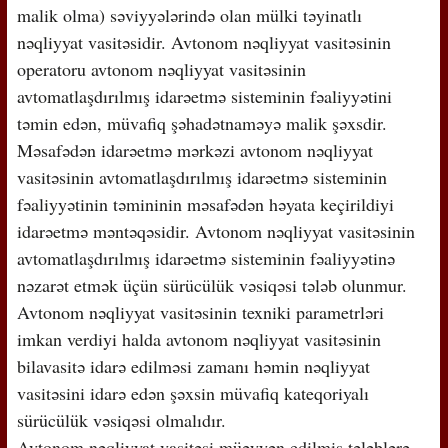
malik olma) səviyyələrində olan mülki təyinatlı
nəqliyyat vasitəsidir. Avtonom nəqliyyat vasitəsinin
operatoru avtonom nəqliyyat vasitəsinin
avtomatlaşdırılmış idarəetmə sisteminin fəaliyyətini
təmin edən, müvafiq şəhadətnaməyə malik şəxsdir.
Məsafədən idarəetmə mərkəzi avtonom nəqliyyat
vasitəsinin avtomatlaşdırılmış idarəetmə sisteminin
fəaliyyətinin təmininin məsafədən həyata keçirildiyi
idarəetmə məntəqəsidir. Avtonom nəqliyyat vasitəsinin
avtomatlaşdırılmış idarəetmə sisteminin fəaliyyətinə
nəzarət etmək üçün sürücülük vəsiqəsi tələb olunmur.
Avtonom nəqliyyat vasitəsinin texniki parametrləri
imkan verdiyi halda avtonom nəqliyyat vasitəsinin
bilavasitə idarə edilməsi zamanı həmin nəqliyyat
vasitəsini idarə edən şəxsin müvafiq kateqoriyalı
sürücülük vəsiqəsi olmalıdır.
Avtonom nəqliyyat vasitəsi müəyyən edilmiş tələblərə