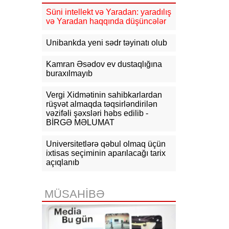
Süni intellekt və Yaradan: yaradılış
20:33
Prezident İlham Əliyev ABŞ
prezidenti Donald Trampa məktub
və Yaradan haqqında düşüncələr
ünvanlayıb
Unibankda yeni sədr təyinatı olub
19:31
Azərbaycan və ABŞ
prezidentləri arasında telefon
Kamran Əsədov ev dustaqlığına
danışığı olub
buraxılmayıb
15:43
Lionel Messinin atası vəfat
Vergi Xidmətinin sahibkarlardan
edib
rüşvət almaqda təqsirləndirilən
vəzifəli şəxsləri həbs edilib -
15:19
Türkiyə Qara dənizdə
BİRGƏ MƏLUMAT
gəmilərin keçidini məhdudlaşdırır
Universitetlərə qəbul olmaq üçün
ixtisas seçiminin aparılacağı tarix
açıqlanıb
MÜSAHİBƏ