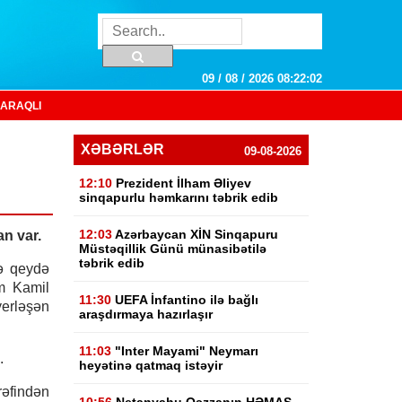
09 / 08 / 2026 08:22:03
ARAQLI
XƏBƏRLƏR
09-08-2026
12:10
Prezident İlham Əliyev
sinqapurlu həmkarını təbrik edib
12:03
Azərbaycan XİN Sinqapuru
an var.
Müstəqillik Günü münasibətilə
təbrik edib
ə qeydə
əm Kamil
11:30
UEFA İnfantino ilə bağlı
erləşən
araşdırmaya hazırlaşır
11:03
"Inter Mayami" Neymarı
b.
heyətinə qatmaq istəyir
rəfindən