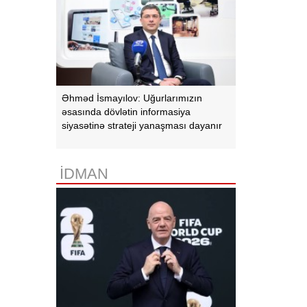
Əhməd İsmayılov: Uğurlarımızın
əsasında dövlətin informasiya
siyasətinə strateji yanaşması dayanır
İDMAN