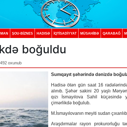
DMAN
ŞOU-BİZNES
HADISƏ
İQTISADIYYAT
MÜSAHİBƏ
QARABAĞ
M
likdə boğuldu
,492 oxunub
Sumqayıt şəhərində dənizdə boğul
Hadisə ötən gün saat 16 radələrind
alınıb. Şəhər sakini 20 yaşlı Məry
qızı İsmayılova Sahil küçəsində y
çimərlikdə boğulub.
M.İsmayılovanın meyiti sudan çıxarılı
Araşdırmalar rayon prokurorluğu tə