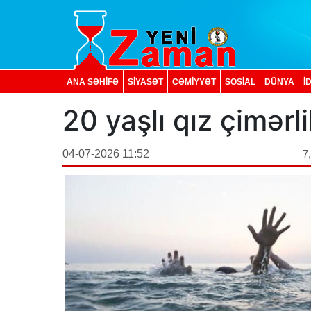
ANA SƏHİFƏ
SİYASƏT
CƏMİYYƏT
SOSIAL
DÜNYA
İ
20 yaşlı qız çimər
04-07-2026 11:52
7