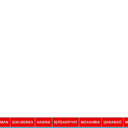
DMAN
ŞOU-BİZNES
HADISƏ
İQTISADIYYAT
MÜSAHİBƏ
QARABAĞ
M