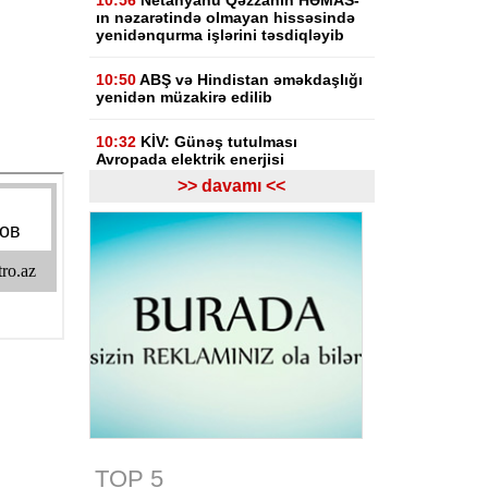
10:56
Netanyahu Qəzzanın HƏMAS-
ın nəzarətində olmayan hissəsində
yenidənqurma işlərini təsdiqləyib
10:50
ABŞ və Hindistan əməkdaşlığı
yenidən müzakirə edilib
10:32
KİV: Günəş tutulması
Avropada elektrik enerjisi
çatışmazlığını dərinləşdirə bilər
>> davamı <<
10:15
Macarıstanda prezidentliyə
yeni namizəd irəli sürülüb
10:03
İranla müharibə ABŞ-nin raket
ehtiyatını tükəndirdi
09:32
Avropada miqrasiya böhranı
yenidən kəskinləşib
09:15
Hörmüz boğazının açılması
üçün yeni şərtlər irəli sürülüb
08-08-2026
TOP 5