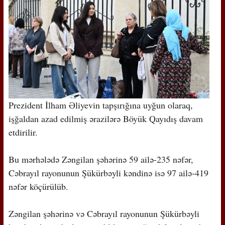
Prezident İlham Əliyevin tapşırığına uyğun olaraq,
işğaldan azad edilmiş ərazilərə Böyük Qayıdış davam
etdirilir.
Bu mərhələdə Zəngilan şəhərinə 59 ailə-235 nəfər,
Cəbrayıl rayonunun Şükürbəyli kəndinə isə 97 ailə-419
nəfər köçürülüb.
Zəngilan şəhərinə və Cəbrayıl rayonunun Şükürbəyli