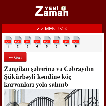
> > MENU < <
← Geri
Zəngilan şəhərinə və Cəbrayılın
Şükürbəyli kəndinə köç
karvanları yola salınıb