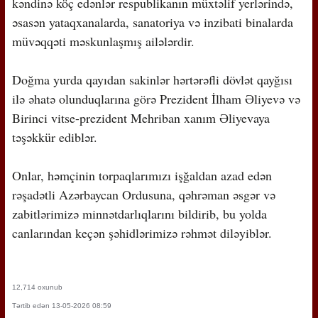
kəndinə köç edənlər respublikanın müxtəlif yerlərində,
əsasən yataqxanalarda, sanatoriya və inzibati binalarda
müvəqqəti məskunlaşmış ailələrdir.
Doğma yurda qayıdan sakinlər hərtərəfli dövlət qayğısı
ilə əhatə olunduqlarına görə Prezident İlham Əliyevə və
Birinci vitse-prezident Mehriban xanım Əliyevaya
təşəkkür ediblər.
Onlar, həmçinin torpaqlarımızı işğaldan azad edən
rəşadətli Azərbaycan Ordusuna, qəhrəman əsgər və
zabitlərimizə minnətdarlıqlarını bildirib, bu yolda
canlarından keçən şəhidlərimizə rəhmət diləyiblər.
12,714 oxunub
Tərtib edən 13-05-2026 08:59