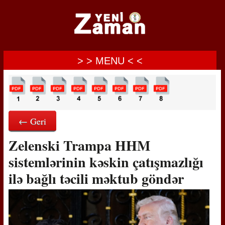
> > MENU < <
← Geri
Zelenski Trampa HHM
sistemlərinin kəskin çatışmazlığı
ilə bağlı təcili məktub göndər