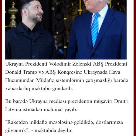
Ukrayna Prezidenti Volodimir Zelenski ABŞ Prezidenti
Donald Tramp və ABŞ Konqresinə Ukraynada Hava
Hücumundan Müdafiə sistemlərinin çatışmazlığı barədə
xəbərdarlıq məktubu göndərib.
Bu barədə Ukrayna mediası prezidentin müşaviri Dmitri
Litvinə istinadən məlumat yayıb.
"Raketdən müdafiə məsələsinə gəldikdə, dostlarımıza
güvənirik", - məktubda deyilir.