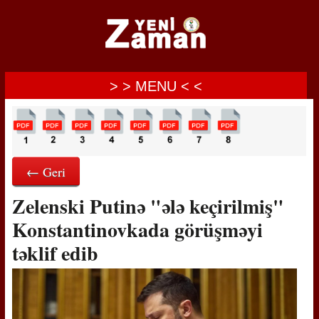
> > MENU < <
← Geri
Zelenski Putinə "ələ keçirilmiş"
Konstantinovkada görüşməyi
təklif edib