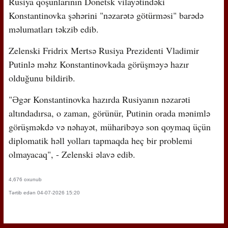
Rusiya qoşunlarının Donetsk vilayətindəki
Konstantinovka şəhərini "nəzarətə götürməsi" barədə
məlumatları təkzib edib.
Zelenski Fridrix Mertsə Rusiya Prezidenti Vladimir
Putinlə məhz Konstantinovkada görüşməyə hazır
olduğunu bildirib.
"Əgər Konstantinovka hazırda Rusiyanın nəzarəti
altındadırsa, o zaman, görünür, Putinin orada mənimlə
görüşməkdə və nəhayət, müharibəyə son qoymaq üçün
diplomatik həll yolları tapmaqda heç bir problemi
olmayacaq", - Zelenski əlavə edib.
4,676 oxunub
Tərtib edən 04-07-2026 15:20