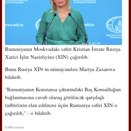
Rumıniyanın Moskvadakı səfiri Kristian İstrate Rusiya
Xarici İşlər Nazirliyinə (XİN) çağırılıb.
Bunu Rusiya XİN-in nümayəndəsi Mariya Zaxarova
bildirib.
"Rumıniyanın Konstansa şəhərindəki Baş Konsulluğun
bağlanmasına cavab olaraq görüləcək qarşılıqlı
tədbirlərin elan edilməsi üçün Rumıniya səfiri XİN-ə
çağırılıb," - o bildirib.
5,098 oxunub