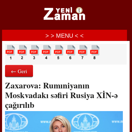
> > MENU < <
← Geri
Zaxarova: Rumıniyanın
Moskvadakı səfiri Rusiya XİN-ə
çağırılıb