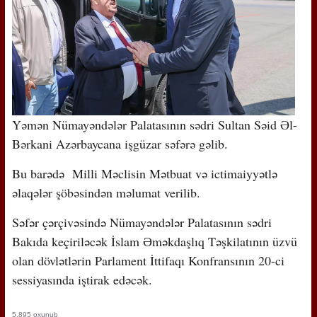
Yəmən Nümayəndələr Palatasının sədri Sultan Səid Əl-
Bərkani Azərbaycana işgüzar səfərə gəlib.
Bu barədə Milli Məclisin Mətbuat və ictimaiyyətlə
əlaqələr şöbəsindən məlumat verilib.
Səfər çərçivəsində Nümayəndələr Palatasının sədri
Bakıda keçiriləcək İslam Əməkdaşlıq Təşkilatının üzvü
olan dövlətlərin Parlament İttifaqı Konfransının 20-ci
sessiyasında iştirak edəcək.
5,895 oxunub