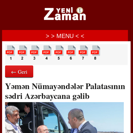
> > MENU < <
← Geri
Yəmən Nümayəndələr Palatasının
sədri Azərbaycana gəlib