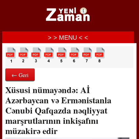
> > MENU < <
← Geri
Xüsusi nümayəndə: Aİ
Azərbaycan və Ermənistanla
Cənubi Qafqazda nəqliyyat
marşrutlarının inkişafını
müzakirə edir