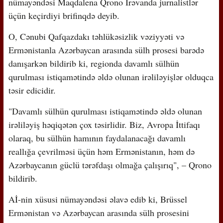
nümayəndəsi Maqdalena Qrono İrəvanda jurnalistlər
üçün keçirdiyi brifinqdə deyib.
O, Cənubi Qafqazdakı təhlükəsizlik vəziyyəti və
Ermənistanla Azərbaycan arasında sülh prosesi barədə
danışarkən bildirib ki, regionda davamlı sülhün
qurulması istiqamətində əldə olunan irəliləyişlər olduqca
təsir edicidir.
"Davamlı sülhün qurulması istiqamətində əldə olunan
irəliləyiş həqiqətən çox təsirlidir. Biz, Avropa İttifaqı
olaraq, bu sülhün hamının faydalanacağı davamlı
reallığa çevrilməsi üçün həm Ermənistanın, həm də
Azərbaycanın güclü tərəfdaşı olmağa çalışırıq", – Qrono
bildirib.
Aİ-nin xüsusi nümayəndəsi əlavə edib ki, Brüssel
Ermənistan və Azərbaycan arasında sülh prosesini