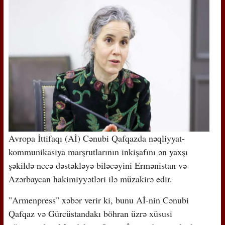
Avropa İttifaqı (Aİ) Cənubi Qafqazda nəqliyyat-
kommunikasiya marşrutlarının inkişafını ən yaxşı
şəkildə necə dəstəkləyə biləcəyini Ermənistan və
Azərbaycan hakimiyyətləri ilə müzakirə edir.
"Armenpress" xəbər verir ki, bunu Aİ-nin Cənubi
Qafqaz və Gürcüstandakı böhran üzrə xüsusi