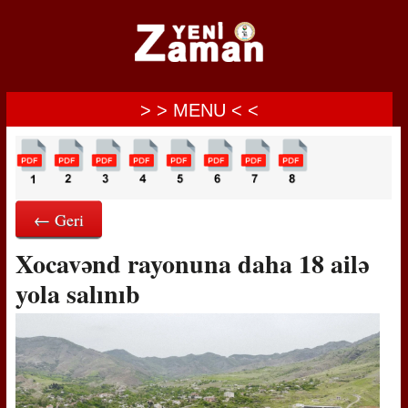
> > MENU < <
← Geri
Xocavənd rayonuna daha 18 ailə
yola salınıb