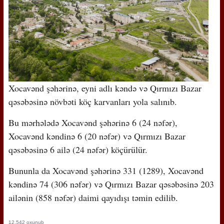
Xocavənd şəhərinə, eyni adlı kəndə və Qırmızı Bazar
qəsəbəsinə növbəti köç karvanları yola salınıb.
Bu mərhələdə Xocavənd şəhərinə 6 (24 nəfər),
Xocavənd kəndinə 6 (20 nəfər) və Qırmızı Bazar
qəsəbəsinə 6 ailə (24 nəfər) köçürülür.
Bununla da Xocavənd şəhərinə 331 (1289), Xocavənd
kəndinə 74 (306 nəfər) və Qırmızı Bazar qəsəbəsinə 203
ailənin (858 nəfər) daimi qayıdışı təmin edilib.
12,542 oxunub