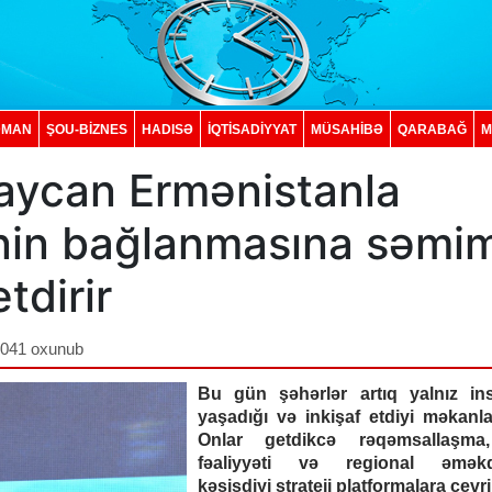
DMAN
ŞOU-BİZNES
HADISƏ
İQTISADIYYAT
MÜSAHİBƏ
QARABAĞ
M
baycan Ermənistanla
nin bağlanmasına səmim
tdirir
,041 oxunub
Bu gün şəhərlər artıq yalnız ins
yaşadığı və inkişaf etdiyi məkanla
Onlar getdikcə rəqəmsallaşma,
fəaliyyəti və regional əməkda
kəsişdiyi strateji platformalara çevril