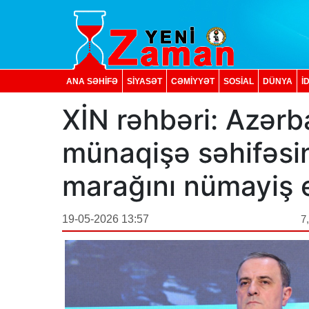
ANA SƏHİFƏ
SİYASƏT
CƏMİYYƏT
SOSIAL
DÜNYA
İ
XİN rəhbəri: Azər
münaqişə səhifəsi
marağını nümayiş e
19-05-2026 13:57
7