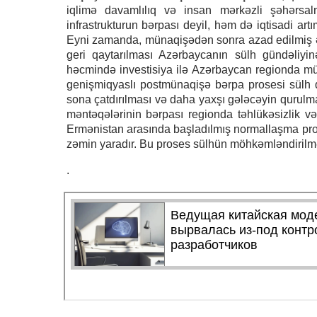
iqlimə davamlılıq və insan mərkəzli şəhərsalm
infrastrukturun bərpası deyil, həm də iqtisadi artı
Eyni zamanda, münaqişədən sonra azad edilmiş ər
geri qaytarılması Azərbaycanın sülh gündəliyin
həcmində investisiya ilə Azərbaycan regionda mü
genişmiqyaslı postmünaqişə bərpa prosesi sülh q
sona çatdırılması və daha yaxşı gələcəyin qurulm
məntəqələrinin bərpası regionda təhlükəsizlik 
Ermənistan arasında başladılmış normallaşma pros
zəmin yaradır. Bu proses sülhün möhkəmləndirilməs
.