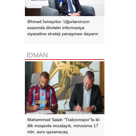
Əhməd İsmayılov: Uğurlarımızın
əsasında dövlətin informasiya
siyasətinə strateji yanaşması dayanır
İDMAN
Məhəmməd Salah “Trabzonspor”la iki
illik müqavilə imzalayıb, mövsümə 17
mln. avro qazanacaq