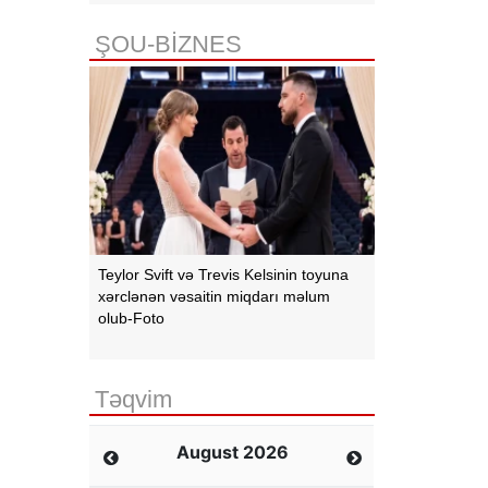
ŞOU-BİZNES
Teylor Svift və Trevis Kelsinin toyuna
xərclənən vəsaitin miqdarı məlum
olub-Foto
Təqvim
August 2026