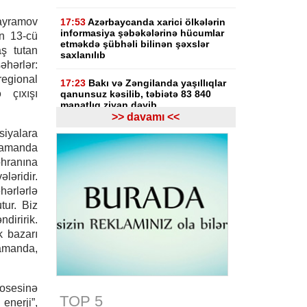
ayramov
17:53
Azərbaycanda xarici ölkələrin
informasiya şəbəkələrinə hücumlar
n 13-cü
etməkdə şübhəli bilinən şəxslər
ş tutan
saxlanılıb
hərlər:
gional
17:23
Bakı və Zəngilanda yaşıllıqlar
 çıxışı
qanunsuz kəsilib, təbiətə 83 840
manatlıq ziyan dəyib
>> davamı <<
ssiyalara
17:09
Bakıda estetik əməliyyatdan
sonra pasiyentin ölüm faktı üzrə
zamanda
araşdırma başlayıb
öhranına
ələridir.
17:03
Lənkəranda təqaüdçüləri
hərlərlə
aldadan şəxs saxlanılıb
tur. Biz
ndiririk.
16:39
Səfərbərlik Xidmətinin
rüşvətlə bağlı həbs olunan 3
k bazarı
əməkdaşının məhkəməsi başlayır
 zamanda,
16:26
Bəzi yerlərdə külək
güclənəcək -
XƏBƏRDARLIQ
osesinə
TOP 5
 enerji”,