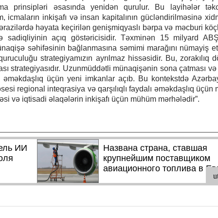
a prinsipləri əsasında yenidən qurulur. Bu layihələr təkc
m, icmaların inkişafı və insan kapitalının gücləndirilməsinə xidm
azilərdə həyata keçirilən genişmiqyaslı bərpa və məcburi köç
ə sadiqliyinin açıq göstəricisidir. Təxminən 15 milyard ABŞ
naqişə səhifəsinin bağlanmasına səmimi marağını nümayiş etd
uruculuğu strategiyamızın ayrılmaz hissəsidir. Bu, zorakılıq 
ası strategiyasıdır. Uzunmüddətli münaqişənin sona çatması və
və əməkdaşlıq üçün yeni imkanlar açıb. Bu kontekstdə Azərb
esi regional inteqrasiya və qarşılıqlı faydalı əməkdaşlıq üçü
i və iqtisadi əlaqələrin inkişafı üçün mühüm mərhələdir”.