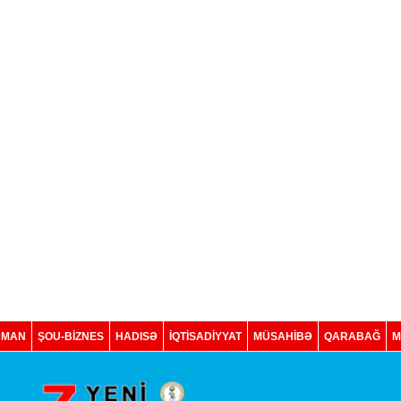
DMAN
ŞOU-BİZNES
HADISƏ
İQTISADIYYAT
MÜSAHİBƏ
QARABAĞ
M