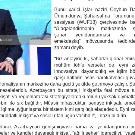
Bunu xarici işlər naziri Ceyhun B
Ümumdünya Şəhərsalma Forumunu
sessiyası (WUF13) çərçivəsində ba
“Əlaqələndirmənin mərkəzində şə
şəhər yenidənqurması və re
əməkdaşlıq" mövzusunda tədbirdə
zamanı deyib.
“Biz anlayırıq ki, şəhərlər qlobal emi
mühüm töhfə versələr də, eyni 
innovasiya, dayanıqlılıq və iqlim b
qarşı həllərin əsas hərəkətverici qüvv
plomatiyanın mərkəzinə daha güclü şəkildə gətirməyə çalışır. Şə
sələləridir. Azərbaycan bu strateji inkişafda fəal mövqe tu
kişafı və regionlararası strategiyalardakı rolunu yüksək qiymətlə
biri ilə sıx bağlıdır. Müasir infrastruktur, sənaye inkişafı, əmə
 və iqlimə uyğunlaşma bir sistem kimi qarşılıqlı əlaqədədir. Eyni
dətli inkişaf və sosial rifah üçün vacibdir”, - nazir bildirib.
dərək Azərbaycan genişmiqyaslı bərpa və yenidənqurma pr
ər və kəndlər dayanıqlı inkişaf, “ağıllı şəhər” idarəçiliyi, “yaşıl