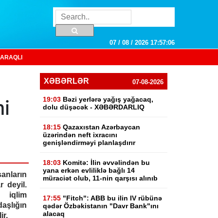
07 / 08 / 2026 17:57:07
ARAQLI
XƏBƏRLƏR
07-08-2026
19:03
Bəzi yerlərə yağış yağacaq,
i
dolu düşəcək - XƏBƏRDARLIQ
18:15
Qazaxıstan Azərbaycan
üzərindən neft ixracını
genişləndirməyi planlaşdırır
18:03
Komitə: İlin əvvəlindən bu
yana erkən evliliklə bağlı 14
anların
müraciət olub, 11-nin qarşısı alınıb
r deyil.
 iqlim
17:55
"Fitch": ABB bu ilin IV rübünə
şlığın
qədər Özbəkistanın "Davr Bank"ını
alacaq
ir.