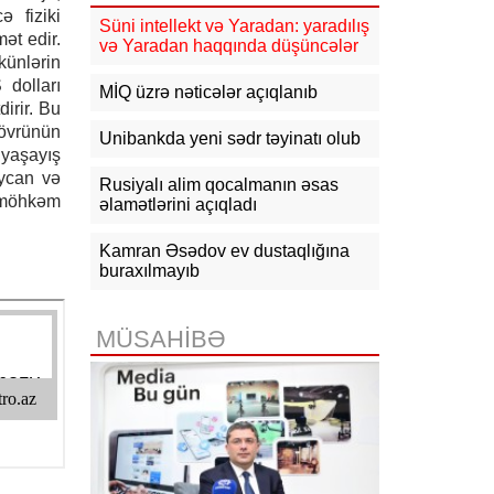
16:10
Jurnalistika ixtisası üzrə
ə fiziki
qabiliyyət imtahanının nəticələri
Süni intellekt və Yaradan: yaradılış
ət edir.
açıqlanıb
və Yaradan haqqında düşüncələr
künlərin
 dolları
15:50
Ədliyyə naziri Lerik rayonunda
MİQ üzrə nəticələr açıqlanıb
vətəndaşları qəbul edib
irir. Bu
dövrünün
Unibankda yeni sədr təyinatı olub
15:24
Bakının mərkəzində 3
 yaşayış
obyektdə və evdə yanğın
aycan və
Rusiyalı alim qocalmanın əsas
söndürülüb, 2 nəfər tüstüdən
n möhkəm
zəhərlənib
əlamətlərini açıqladı
15:02
Ukrayna aqrar sektora yardım
Kamran Əsədov ev dustaqlığına
üçün Aİ-dən 220 milyon avro istəyir
buraxılmayıb
14:50
Türkiyə, Səudiyyə Ərəbistanı
və Pakistan Məkkə Sazişini
MÜSAHİBƏ
imzalayıb: Üzvlərdən birinə hücum
hamısına hücum sayılacaq