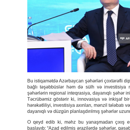
Bu istiqamətdə Azərbaycan şəhərləri çoxtərəfli di
bağlı təşəbbüslər həm də sülh və investisiya mə
şəhərlərin regional inteqrasiya, dayanıqlı şəhər in
Təcrübəmiz göstərir ki, innovasiya və inkişaf bir-
hərəkətliliyi, investisiya axınları, mənzil tələbatı
dayanıqlı və düzgün planlaşdırılmış şəhərlər uzunmüd
O qeyd edib ki, məhz bu yanaşmadan çıxış e
başlayıb: “Azad edilmiş ərazilərdə şəhərlər, qəsəbəl