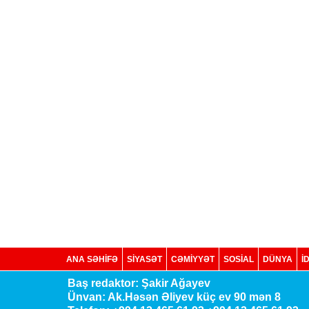
ANA SƏHİFƏ
SİYASƏT
CƏMİYYƏT
SOSIAL
DÜNYA
İ
Baş redaktor: Şakir Ağayev
Ünvan: Ak.Həsən Əliyev küç ev 90 mən 8