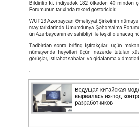
Bildirilib ki, indiyədək 182 ölkədən 40 mindən
Forumunun tarixində rekord göstəricidir.
WUF13 Azərbaycan Əməliyyat Şirkətinin nümayəndəl
may tarixlərində Ümumdünya Şəhərsalma Forumu
ün Azərbaycanın ev sahibliyi ilə təşkil olunacaq nö
Tədbirdən sonra brifinq iştirakçıları üçün məka
nümayəndə heyətləri üçün nəzərdə tutulan xüsu
görüşlər, istirahət sahələri və qidalanma xidmətlə
.