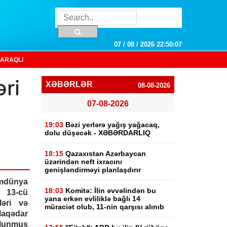
07 / 08 / 2026 22:50:08
ARAQLI
ri
XƏBƏRLƏR
08-08-2026
07-08-2026
19:03
Bəzi yerlərə yağış yağacaq,
dolu düşəcək - XƏBƏRDARLIQ
18:15
Qazaxıstan Azərbaycan
üzərindən neft ixracını
genişləndirməyi planlaşdırır
dünya
18:03
Komitə: İlin əvvəlindən bu
13-cü
yana erkən evliliklə bağlı 14
ləri və
müraciət olub, 11-nin qarşısı alınıb
aqədar
lunmuş