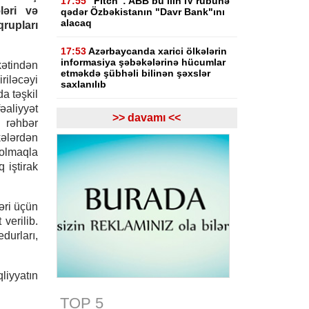
17:55
"Fitch": ABB bu ilin IV rübünə
ləri və
qədər Özbəkistanın "Davr Bank"ını
alacaq
rupları
17:53
Azərbaycanda xarici ölkələrin
informasiya şəbəkələrinə hücumlar
ətindən
etməkdə şübhəli bilinən şəxslər
riləcəyi
saxlanılıb
a təşkil
aliyyət
17:23
Bakı və Zəngilanda yaşıllıqlar
>> davamı <<
 rəhbər
qanunsuz kəsilib, təbiətə 83 840
manatlıq ziyan dəyib
kələrdən
olmaqla
17:09
Bakıda estetik əməliyyatdan
 iştirak
sonra pasiyentin ölüm faktı üzrə
araşdırma başlayıb
əri üçün
17:03
Lənkəranda təqaüdçüləri
verilib.
aldadan şəxs saxlanılıb
durları,
16:39
Səfərbərlik Xidmətinin
rüşvətlə bağlı həbs olunan 3
əməkdaşının məhkəməsi başlayır
liyyatın
TOP 5
16:26
Bəzi yerlərdə külək