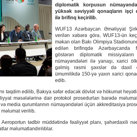
diplomatik korpusun nümayəndə
yüksək səviyyəli qonaqların işçi q
ilə brifinq keçirilib.
WUF13 Azərbaycan Əməliyyat Şirk
verilən xəbərə görə, WUF13-ün keçi
məkan olan Bakı Olimpiya Stadionund
edilən brifinqdə Azərbaycanda fə
göstərən diplomatik missiyaların
nümayəndələri ilə yanaşı, xarici öl
gəlmiş rəsmi şəxslər də daxil 
ümumilikdə 150-yə yaxın xarici qonaq
edib.
amı təqdim edilib, Bakıya səfər edəcək dövlət və hökumət heyətl
liyyat məsələlərinə dair protokol prosedurları barədə məlumat 
 və media qurumlarının nümayəndələri üçün akkreditasiya prose
 məlumat verilib.
roportun tədbir müddətində fəaliyyət planı, şəhərdaxili nəq
tlar məlumatlandırılıblar.