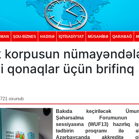
DMAN
ŞOU-BİZNES
HADISƏ
İQTISADIYYAT
MÜSAHİBƏ
QARABAĞ
M
k korpusun nümayəndələ
i qonaqlar üçün brifinq
,721 oxunub
Bakıda keçiriləcək Ümum
Şəhərsalma Forumunun 
sessiyasına (WUF13) hazırlıq iş
tədbirin proqramı ilə əl
Azərbaycanda akkreditə o