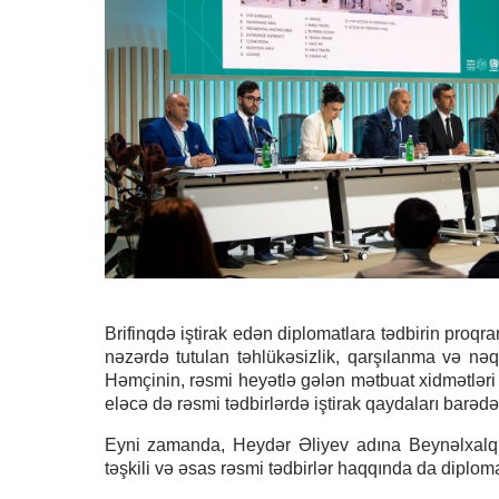
Brifinqdə iştirak edən diplomatlara tədbirin proqr
nəzərdə tutulan təhlükəsizlik, qarşılanma və nəq
Həmçinin, rəsmi heyətlə gələn mətbuat xidmətləri
eləcə də rəsmi tədbirlərdə iştirak qaydaları barədə
Eyni zamanda, Heydər Əliyev adına Beynəlxalq Ae
təşkili və əsas rəsmi tədbirlər haqqında da diploma