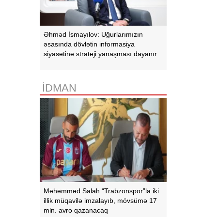
Əhməd İsmayılov: Uğurlarımızın
əsasında dövlətin informasiya
siyasətinə strateji yanaşması dayanır
İDMAN
Məhəmməd Salah “Trabzonspor”la iki
illik müqavilə imzalayıb, mövsümə 17
mln. avro qazanacaq