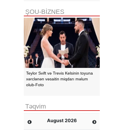
ŞOU-BİZNES
Teylor Svift və Trevis Kelsinin toyuna
xərclənən vəsaitin miqdarı məlum
olub-Foto
Təqvim
August 2026