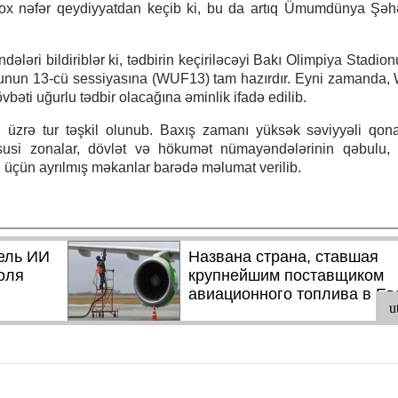
 çox nəfər qeydiyyatdan keçib ki, bu da artıq Ümumdünya Şə
əri bildiriblər ki, tədbirin keçiriləcəyi Bakı Olimpiya Stadio
nun 13-cü sessiyasına (WUF13) tam hazırdır. Eyni zamanda,
vbəti uğurlu tədbir olacağına əminlik ifadə edilib.
n üzrə tur təşkil olunub. Baxış zamanı yüksək səviyyəli qon
si zonalar, dövlət və hökumət nümayəndələrinin qəbulu, ik
ri üçün ayrılmış məkanlar barədə məlumat verilib.