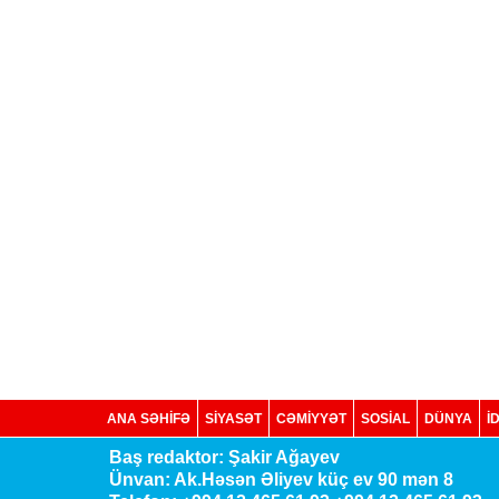
ANA SƏHİFƏ
SİYASƏT
CƏMİYYƏT
SOSIAL
DÜNYA
İ
Baş redaktor: Şakir Ağayev
Ünvan: Ak.Həsən Əliyev küç ev 90 mən 8