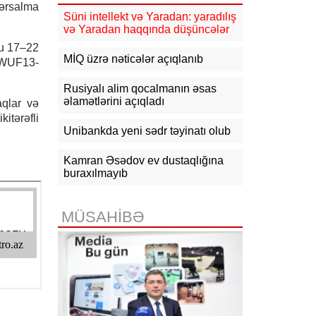
güclənəcək -
XƏBƏRDARLIQ
hərsalma
Süni intellekt və Yaradan: yaradılış
və Yaradan haqqında düşüncələr
16:10
Jurnalistika ixtisası üzrə
qabiliyyət imtahanının nəticələri
nu 17–22
açıqlanıb
MİQ üzrə nəticələr açıqlanıb
 WUF13-
15:50
Ədliyyə naziri Lerik rayonunda
Rusiyalı alim qocalmanın əsas
vətəndaşları qəbul edib
əlamətlərini açıqladı
aqlar və
itərəfli
15:24
Bakının mərkəzində 3
Unibankda yeni sədr təyinatı olub
obyektdə və evdə yanğın
söndürülüb, 2 nəfər tüstüdən
zəhərlənib
Kamran Əsədov ev dustaqlığına
buraxılmayıb
15:02
Ukrayna aqrar sektora yardım
üçün Aİ-dən 220 milyon avro istəyir
MÜSAHİBƏ
14:50
Türkiyə, Səudiyyə Ərəbistanı
və Pakistan Məkkə Sazişini
imzalayıb: Üzvlərdən birinə hücum
hamısına hücum sayılacaq