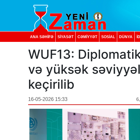
ANA SƏHİFƏ
SİYASƏT
CƏMİYYƏT
SOSIAL
DÜNYA
İ
WUF13: Diplomati
və yüksək səviyyəl
keçirilib
16-05-2026 15:33
6