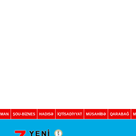
DMAN
ŞOU-BİZNES
HADISƏ
İQTISADIYYAT
MÜSAHİBƏ
QARABAĞ
M