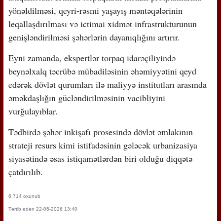
yönəldilməsi, qeyri-rəsmi yaşayış məntəqələrinin
leqallaşdırılması və ictimai xidmət infrastrukturunun
genişləndirilməsi şəhərlərin dayanıqlığını artırır.
Eyni zamanda, ekspertlər torpaq idarəçiliyində
beynəlxalq təcrübə mübadiləsinin əhəmiyyətini qeyd
edərək dövlət qurumları ilə maliyyə institutları arasında
əməkdaşlığın gücləndirilməsinin vacibliyini
vurğulayıblar.
Tədbirdə şəhər inkişafı prosesində dövlət əmlakının
strateji resurs kimi istifadəsinin gələcək urbanizasiya
siyasətində əsas istiqamətlərdən biri olduğu diqqətə
çatdırılıb.
6,714 oxunub
Tərtib edən 22-05-2026 13:40