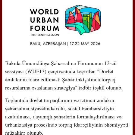
Bakıda Ümumdünya Şəhərsalma Forumunun 13-cü
sessiyası (WUF13) çərçivəsində keçirilən "Dövlət
əmlakının idarə edilməsi: Şəhər inkişafında torpaq
resurslarına əsaslanan strategiya" tədbir təşkil olunub.
Toplantıda dövlət torpaqlarının və ictimai əmlakın
şəhərsalma siyasətində rolu, sosial bərabərsizliyin
azaldılması, dayanıqlı şəhərlərin formalaşdırılması və
urbanizasiya prosesində torpaq idarəçiliyinin əhəmiyyəti
müzakirə olunub.