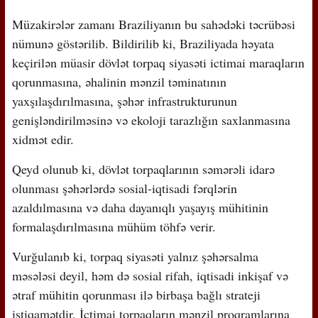
Müzakirələr zamanı Braziliyanın bu sahədəki təcrübəsi
nümunə göstərilib. Bildirilib ki, Braziliyada həyata
keçirilən müasir dövlət torpaq siyasəti ictimai maraqların
qorunmasına, əhalinin mənzil təminatının
yaxşılaşdırılmasına, şəhər infrastrukturunun
genişləndirilməsinə və ekoloji tarazlığın saxlanmasına
xidmət edir.
Qeyd olunub ki, dövlət torpaqlarının səmərəli idarə
olunması şəhərlərdə sosial-iqtisadi fərqlərin
azaldılmasına və daha dayanıqlı yaşayış mühitinin
formalaşdırılmasına mühüm töhfə verir.
Vurğulanıb ki, torpaq siyasəti yalnız şəhərsalma
məsələsi deyil, həm də sosial rifah, iqtisadi inkişaf və
ətraf mühitin qorunması ilə birbaşa bağlı strateji
istiqamətdir. İctimai torpaqların mənzil proqramlarına