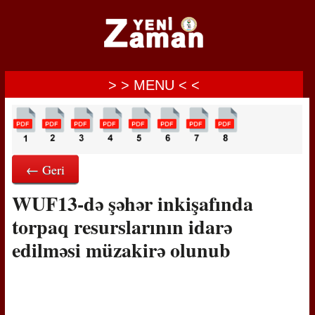
> > MENU < <
← Geri
WUF13-də şəhər inkişafında
torpaq resurslarının idarə
edilməsi müzakirə olunub