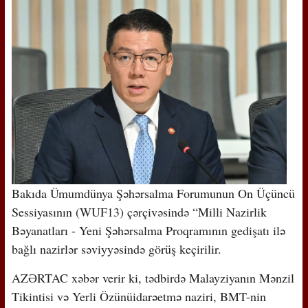
Bakıda Ümumdünya Şəhərsalma Forumunun On Üçüncü
Sessiyasının (WUF13) çərçivəsində “Milli Nazirlik
Bəyanatları - Yeni Şəhərsalma Proqramının gedişatı ilə
bağlı nazirlər səviyyəsində görüş keçirilir.
AZƏRTAC xəbər verir ki, tədbirdə Malayziyanın Mənzil
Tikintisi və Yerli Özünüidarəetmə naziri, BMT-nin