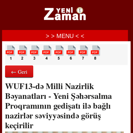
> > MENU < <
← Geri
WUF13-də Milli Nazirlik
Bəyanatları - Yeni Şəhərsalma
Proqramının gedişatı ilə bağlı
nazirlər səviyyəsində görüş
keçirilir