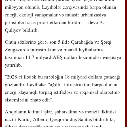
müəyyən olunub. Layihələr çərçivəsində bərpa olunan
enerji, ekoloji yanaşmalar və müasir urbanizasiya
prinsipləri əsas prioritetlərdən biridir", - deyə A.
Quliyev bildirib.
Onun sözlərinə görə, son 5 ildə Qarabağda və Şərqi
Zəngəzurda infrastruktur və mənzil layihələrinə
təxminən 14,7 milyard ABŞ dolları həcmində investisiya
yatırılıb.
"2028-ci ilədək bu məbləğin 18 milyard dollara çatacağı
gözlənilir. Layihələr “ağıllı” infrastruktur, bərpaolunan
enerji, dayanıqlı torpaq istifadəsi və rəqəmsal idarəetmə
sistemlərini əhatə edir".
Anqolanın ictimai işlər, şəhərsalma və mənzil tikintisi
naziri Karluş Alberto Qreqoriu duş Santuş bildirib ki,
ölkəsi demoqrafik artım və genişmiqyaslı daxili