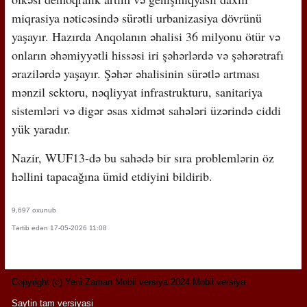
miqrasiya nəticəsində sürətli urbanizasiya dövrünü
yaşayır. Hazırda Anqolanın əhalisi 36 milyonu ötür və
onların əhəmiyyətli hissəsi iri şəhərlərdə və şəhərətrafı
ərazilərdə yaşayır. Şəhər əhalisinin sürətlə artması
mənzil sektoru, nəqliyyat infrastrukturu, sanitariya
sistemləri və digər əsas xidmət sahələri üzərində ciddi
yük yaradır.
Nazir, WUF13-də bu sahədə bir sıra problemlərin öz
həllini tapacağına ümid etdiyini bildirib.
9,697 oxunub
Tərtib edən 17-05-2026 11:08
Copyright (c) Yeni Zaman Mobil versiya 2024 Mobil versiya
Saytin tam versiyasi