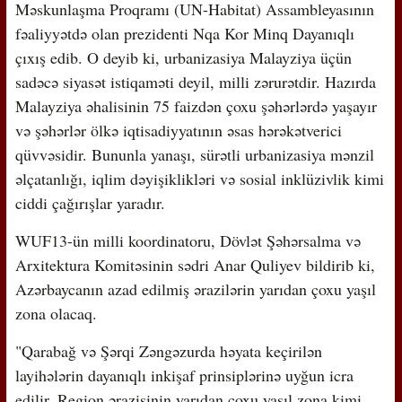
Məskunlaşma Proqramı (UN-Habitat) Assambleyasının
fəaliyyətdə olan prezidenti Nqa Kor Minq Dayanıqlı
çıxış edib. O deyib ki, urbanizasiya Malayziya üçün
sadəcə siyasət istiqaməti deyil, milli zərurətdir. Hazırda
Malayziya əhalisinin 75 faizdən çoxu şəhərlərdə yaşayır
və şəhərlər ölkə iqtisadiyyatının əsas hərəkətverici
qüvvəsidir. Bununla yanaşı, sürətli urbanizasiya mənzil
əlçatanlığı, iqlim dəyişiklikləri və sosial inklüzivlik kimi
ciddi çağırışlar yaradır.
WUF13-ün milli koordinatoru, Dövlət Şəhərsalma və
Arxitektura Komitəsinin sədri Anar Quliyev bildirib ki,
Azərbaycanın azad edilmiş ərazilərin yarıdan çoxu yaşıl
zona olacaq.
"Qarabağ və Şərqi Zəngəzurda həyata keçirilən
layihələrin dayanıqlı inkişaf prinsiplərinə uyğun icra
edilir. Region ərazisinin yarıdan çoxu yaşıl zona kimi