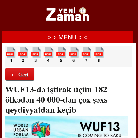
> > MENU < <
← Geri
WUF13-də iştirak üçün 182
ölkədən 40 000-dən çox şəxs
qeydiyyatdan keçib