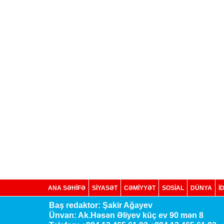
ANA SƏHİFƏ
SİYASƏT
CƏMİYYƏT
SOSIAL
DÜNYA
İ
Baş redaktor: Şakir Ağayev
Ünvan: Ak.Həsən Əliyev küç ev 90 mən 8