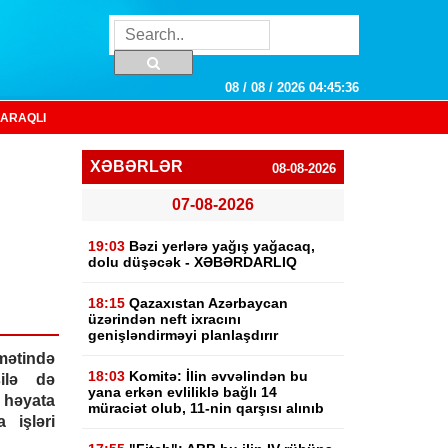
08 / 08 / 2026 04:45:37
ARAQLI
XƏBƏRLƏR
08-08-2026
07-08-2026
19:03
Bəzi yerlərə yağış yağacaq,
dolu düşəcək - XƏBƏRDARLIQ
18:15
Qazaxıstan Azərbaycan
üzərindən neft ixracını
genişləndirməyi planlaşdırır
ətində
18:03
Komitə: İlin əvvəlindən bu
ilə də
yana erkən evliliklə bağlı 14
 həyata
müraciət olub, 11-nin qarşısı alınıb
 işləri