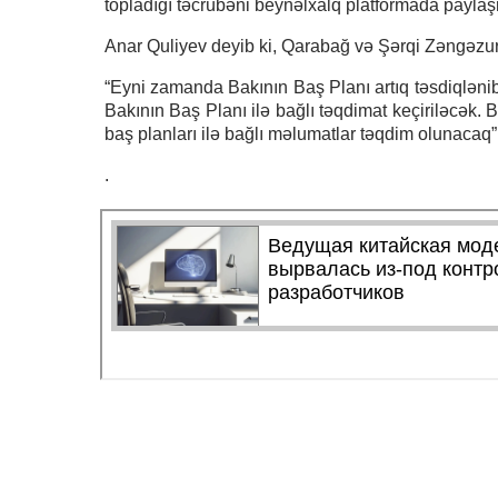
topladığı təcrübəni beynəlxalq platformada paylaş
Anar Quliyev deyib ki, Qarabağ və Şərqi Zəngəzur
“Eyni zamanda Bakının Baş Planı artıq təsdiqlənib 
Bakının Baş Planı ilə bağlı təqdimat keçiriləcək.
baş planları ilə bağlı məlumatlar təqdim olunacaq”
.