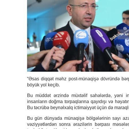
“Əsas diqqət məhz post-münaqişə dövründə bərp
böyük yol keçib.
Bu müddət ərzində müxtəlif sahələrdə, yəni inst
insanların doğma torpaqlarına qayıdışı və həyat
Bu təcrübə beynəlxalq ictimaiyyət üçün də maraqlı
Bu gün dünyada münaqişə bölgələrinin sayı azal
vəziyyətlərdən sonra ərazilərin bərpası məsəl