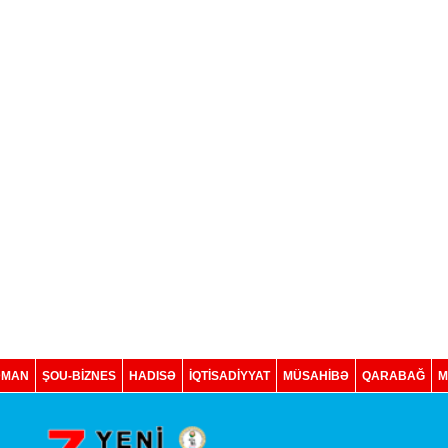
DMAN
ŞOU-BİZNES
HADISƏ
İQTISADIYYAT
MÜSAHİBƏ
QARABAĞ
M