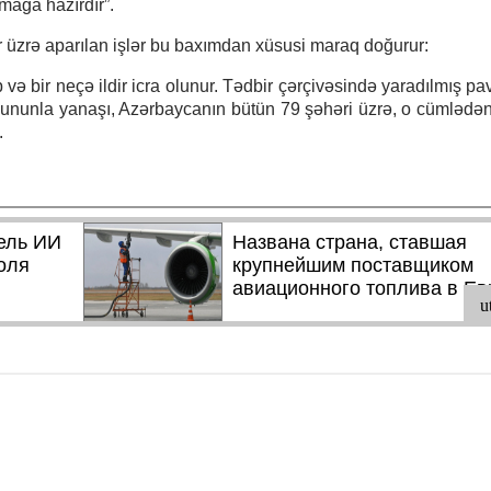
mağa hazırdır”.
 üzrə aparılan işlər bu baxımdan xüsusi maraq doğurur:
və bir neçə ildir icra olunur. Tədbir çərçivəsində yaradılmış pa
 Bununla yanaşı, Azərbaycanın bütün 79 şəhəri üzrə, o cümlədən
.