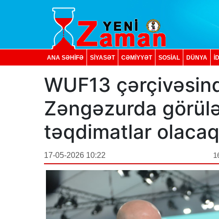
ANA SƏHİFƏ
SİYASƏT
CƏMİYYƏT
SOSIAL
DÜNYA
İ
WUF13 çərçivəsind
Zəngəzurda görülən
təqdimatlar olaca
17-05-2026 10:22
1