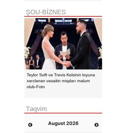
ŞOU-BİZNES
Teylor Svift və Trevis Kelsinin toyuna
xərclənən vəsaitin miqdarı məlum
olub-Foto
Təqvim
August 2026