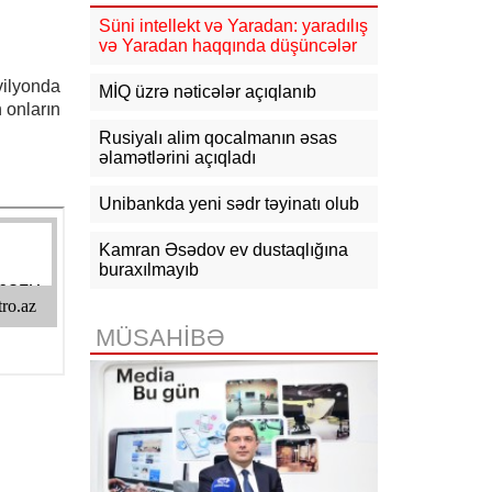
güclənəcək -
XƏBƏRDARLIQ
Süni intellekt və Yaradan: yaradılış
və Yaradan haqqında düşüncələr
16:10
Jurnalistika ixtisası üzrə
qabiliyyət imtahanının nəticələri
vilyonda
açıqlanıb
MİQ üzrə nəticələr açıqlanıb
 onların
15:50
Ədliyyə naziri Lerik rayonunda
Rusiyalı alim qocalmanın əsas
vətəndaşları qəbul edib
əlamətlərini açıqladı
15:24
Bakının mərkəzində 3
Unibankda yeni sədr təyinatı olub
obyektdə və evdə yanğın
söndürülüb, 2 nəfər tüstüdən
zəhərlənib
Kamran Əsədov ev dustaqlığına
buraxılmayıb
15:02
Ukrayna aqrar sektora yardım
üçün Aİ-dən 220 milyon avro istəyir
MÜSAHİBƏ
14:50
Türkiyə, Səudiyyə Ərəbistanı
və Pakistan Məkkə Sazişini
imzalayıb: Üzvlərdən birinə hücum
hamısına hücum sayılacaq