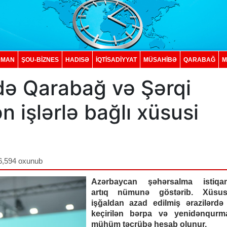
DMAN
ŞOU-BİZNES
HADISƏ
İQTISADIYYAT
MÜSAHİBƏ
QARABAĞ
M
ə Qarabağ və Şərqi
 işlərlə bağlı xüsusi
q
6,594 oxunub
Azərbaycan şəhərsalma istiqam
artıq nümunə göstərib. Xüsus
işğaldan azad edilmiş ərazilərdə
keçirilən bərpa və yenidənqurma
mühüm təcrübə hesab olunur.