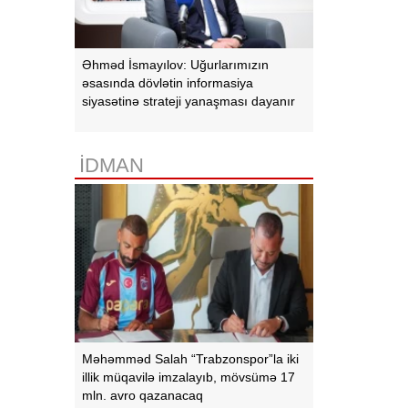
Əhməd İsmayılov: Uğurlarımızın
əsasında dövlətin informasiya
siyasətinə strateji yanaşması dayanır
İDMAN
Məhəmməd Salah “Trabzonspor”la iki
illik müqavilə imzalayıb, mövsümə 17
mln. avro qazanacaq