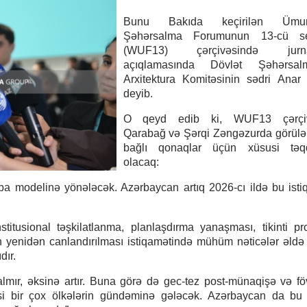
Bunu Bakıda keçirilən Ümu
Şəhərsalma Forumunun 13‑cü se
(WUF13) çərçivəsində jurnali
açıqlamasında Dövlət Şəhərsa
Arxitektura Komitəsinin sədri Anar
deyib.
O qeyd edib ki, WUF13 çərçiv
Qarabağ və Şərqi Zəngəzurda görülən
bağlı qonaqlar üçün xüsusi təqd
olacaq:
a modelinə yönələcək. Azərbaycan artıq 2026-cı ildə bu ist
itusional təşkilatlanma, planlaşdırma yanaşması, tikinti pro
ın yenidən canlandırılması istiqamətində mühüm nəticələr əldə
dır.
mır, əksinə artır. Buna görə də gec-tez post-münaqişə və f
əsi bir çox ölkələrin gündəminə gələcək. Azərbaycan da b