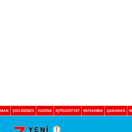
DMAN
ŞOU-BİZNES
HADISƏ
İQTISADIYYAT
MÜSAHİBƏ
QARABAĞ
M