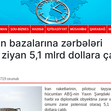
DMAN
ŞOU-BİZNES
HADISƏ
İQTISADIYYAT
MÜSAHİBƏ
QARABAĞ
M
n bazalarına zərbələri
ziyan 5,1 mlrd dollara ç
,719 oxunub
İran raketlərinin, pilotsuz təyyar
hücumları ABŞ-nin Yaxın Şərqdəki 
hərbi və diplomatik obyektinə zərər 
ümumi zərər potensial olaraq 5,1 
dollara çatıb.