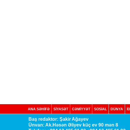
ANA SƏHİFƏ
SİYASƏT
CƏMİYYƏT
SOSIAL
DÜNYA
İ
Baş redaktor: Şakir Ağayev
Ünvan: Ak.Həsən Əliyev küç ev 90 mən 8