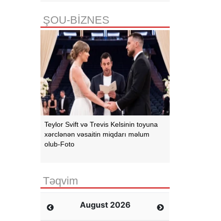
ŞOU-BİZNES
Teylor Svift və Trevis Kelsinin toyuna
xərclənən vəsaitin miqdarı məlum
olub-Foto
Təqvim
August 2026