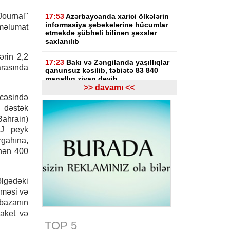
urnal"
17:53
Azərbaycanda xarici ölkələrin
informasiya şəbəkələrinə hücumlar
məlumat
etməkdə şübhəli bilinən şəxslər
saxlanılıb
rin 2,2
17:23
Bakı və Zəngilanda yaşıllıqlar
arasında
qanunsuz kəsilib, təbiətə 83 840
manatlıq ziyan dəyib
>> davamı <<
icəsində
17:09
Bakıda estetik əməliyyatdan
 dəstək
sonra pasiyentin ölüm faktı üzrə
araşdırma başlayıb
Bahrain)
SJ peyk
17:03
Lənkəranda təqaüdçüləri
rgahına,
aldadan şəxs saxlanılıb
inən 400
16:39
Səfərbərlik Xidmətinin
rüşvətlə bağlı həbs olunan 3
ölgədəki
əməkdaşının məhkəməsi başlayır
lməsi və
 bazanın
16:26
Bəzi yerlərdə külək
güclənəcək -
XƏBƏRDARLIQ
raket və
TOP 5