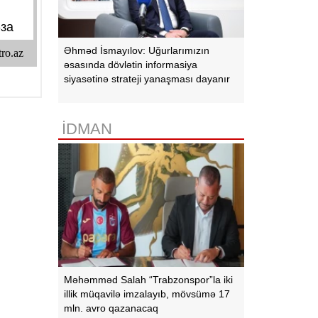
Əhməd İsmayılov: Uğurlarımızın
əsasında dövlətin informasiya
siyasətinə strateji yanaşması dayanır
İDMAN
Məhəmməd Salah “Trabzonspor”la iki
illik müqavilə imzalayıb, mövsümə 17
mln. avro qazanacaq