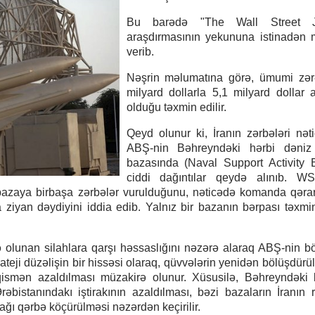
Bu barədə "The Wall Street Jo
araşdırmasının yekununa istinadən 
verib.
Nəşrin məlumatına görə, ümumi zərə
milyard dollarla 5,1 milyard dollar 
olduğu təxmin edilir.
Qeyd olunur ki, İranın zərbələri nət
ABŞ-nin Bəhreyndəki hərbi dəniz
bazasında (Naval Support Activity 
ciddi dağıntılar qeydə alınıb. W
 bazaya birbaşa zərbələr vurulduğunu, nəticədə komanda qəra
a ziyan dəydiyini iddia edib. Yalnız bir bazanın bərpası təxm
 olunan silahlara qarşı həssaslığını nəzərə alaraq ABŞ-nin b
eji düzəlişin bir hissəsi olaraq, qüvvələrin yenidən bölüşdürü
ismən azaldılması müzakirə olunur. Xüsusilə, Bəhreyndəki
bistanındakı iştirakının azaldılması, bəzi bazaların İranın 
ğı qərbə köçürülməsi nəzərdən keçirilir.