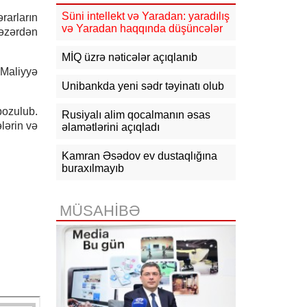
16:10
Jurnalistika ixtisası üzrə
qabiliyyət imtahanının nəticələri
Süni intellekt və Yaradan: yaradılış
rarların
açıqlanıb
və Yaradan haqqında düşüncələr
nəzərdən
15:50
Ədliyyə naziri Lerik rayonunda
MİQ üzrə nəticələr açıqlanıb
vətəndaşları qəbul edib
 Maliyyə
Unibankda yeni sədr təyinatı olub
15:24
Bakının mərkəzində 3
obyektdə və evdə yanğın
pozulub.
Rusiyalı alim qocalmanın əsas
söndürülüb, 2 nəfər tüstüdən
lərin və
zəhərlənib
əlamətlərini açıqladı
15:02
Ukrayna aqrar sektora yardım
Kamran Əsədov ev dustaqlığına
üçün Aİ-dən 220 milyon avro istəyir
buraxılmayıb
14:50
Türkiyə, Səudiyyə Ərəbistanı
və Pakistan Məkkə Sazişini
MÜSAHİBƏ
imzalayıb: Üzvlərdən birinə hücum
hamısına hücum sayılacaq