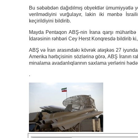
Bu səbəbdən dağıdılmış obyektlər ümumiyyətlə ye
verilmədiyini vurğulayır, lakin iki mənbə İsra
keçirildiyini bildirib.
Mayda Pentaqon ABŞ-nin İrana qarşı müharibə xə
İdarəsinin rəhbəri Cey Herst Konqresdə bildirib ki,
ABŞ və İran arasındakı kövrək atəşkəs 27 iyunda
Amerika hərbçisinin sözlərinə görə, ABŞ İranın ra
minalama avadanlıqlarının saxlama yerlərini həd
.