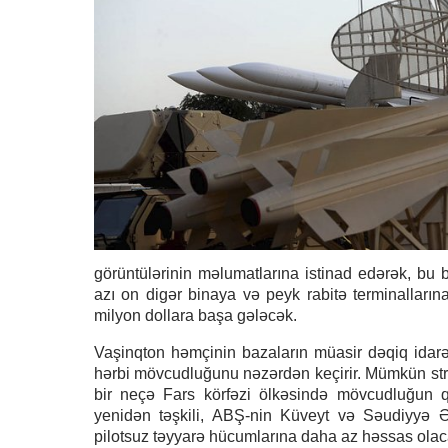
görüntülərinin məlumatlarına istinad edərək, bu
azı on digər binaya və peyk rabitə terminalların
milyon dollara başa gələcək.
Vaşinqton həmçinin bazaların müasir dəqiq idarə
hərbi mövcudluğunu nəzərdən keçirir. Mümkün strat
bir neçə Fars körfəzi ölkəsində mövcudluğun q
yenidən təşkili, ABŞ-nin Küveyt və Səudiyyə Ərə
pilotsuz təyyarə hücumlarına daha az həssas olaca