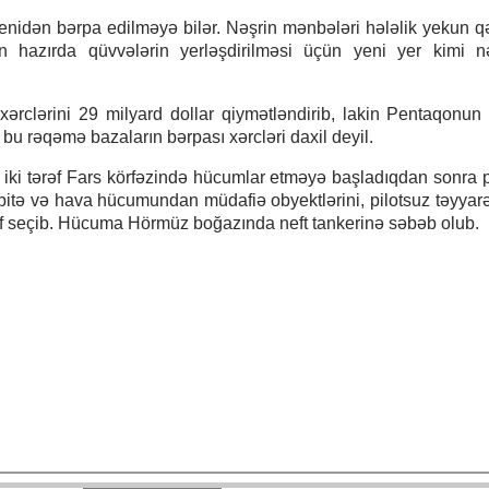
nidən bərpa edilməyə bilər. Nəşrin mənbələri hələlik yekun qə
ilin hazırda qüvvələrin yerləşdirilməsi üçün yeni yer kimi 
rclərini 29 milyard dollar qiymətləndirib, lakin Pentaqonun
 bu rəqəmə bazaların bərpası xərcləri daxil deyil.
 iki tərəf Fars körfəzində hücumlar etməyə başladıqdan sonra 
bitə və hava hücumundan müdafiə obyektlərini, pilotsuz təyyarə
əf seçib. Hücuma Hörmüz boğazında neft tankerinə səbəb olub.