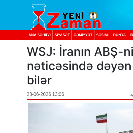
ANA SƏHİFƏ
SİYASƏT
CƏMİYYƏT
SOSIAL
DÜNYA
İ
WSJ: İranın ABŞ-ni
nəticəsində dəyən 
bilər
28-06-2026 13:06
5