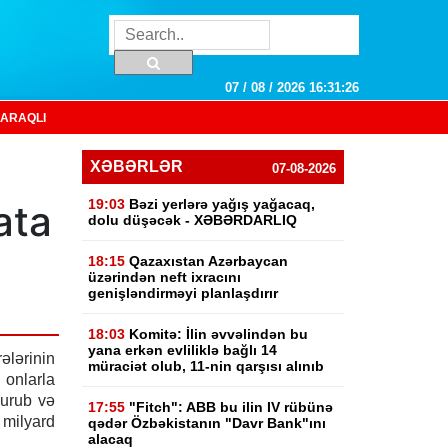
07 / 08 / 2026 16:31:27
ARAQLI
XƏBƏRLƏR
07-08-2026
19:03
Bəzi yerlərə yağış yağacaq,
ata
dolu düşəcək - XƏBƏRDARLIQ
18:15
Qazaxıstan Azərbaycan
üzərindən neft ixracını
genişləndirməyi planlaşdırır
18:03
Komitə: İlin əvvəlindən bu
yana erkən evliliklə bağlı 14
ələrinin
müraciət olub, 11-nin qarşısı alınıb
onlarla
vurub və
17:55
"Fitch": ABB bu ilin IV rübünə
milyard
qədər Özbəkistanın "Davr Bank"ını
alacaq