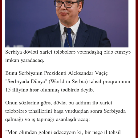
Serbiya dövləti xarici tələbələrə vətəndaşlıq əldə etməyə
imkan yaradacaq.
Bunu Serbiyanın Prezidenti Aleksandar Vuçiç
"Serbiyada Dünya" (World in Serbia) təhsil proqramının
15 illiyinə həsr olunmuş tədbirdə deyib.
Onun sözlərinə görə, dövlət bu addımı ilə xarici
tələbələrə təhsillərini başa vurduqdan sonra Serbiyada
qalmağı və iş tapmağı asanlaşdıracaq:
"Mən əlimdən gələni edəcəyəm ki, bir neçə il təhsil