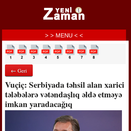
> > MENU < <
← Geri
Vuçiç: Serbiyada təhsil alan xarici
tələbələrə vətəndaşlıq əldə etməyə
imkan yaradacağıq