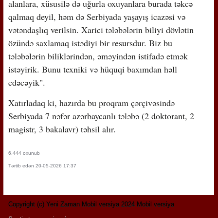
alanlara, xüsusilə də uğurla oxuyanlara burada təkcə
qalmaq deyil, həm də Serbiyada yaşayış icazəsi və
vətəndaşlıq verilsin. Xarici tələbələrin biliyi dövlətin
özündə saxlamaq istədiyi bir resursdur. Biz bu
tələbələrin biliklərindən, əməyindən istifadə etmək
istəyirik. Bunu texniki və hüquqi baxımdan həll
edəcəyik".
Xatırladaq ki, hazırda bu proqram çərçivəsində
Serbiyada 7 nəfər azərbaycanlı tələbə (2 doktorant, 2
magistr, 3 bakalavr) təhsil alır.
6,444 oxunub
Tərtib edən 20-05-2026 17:37
Copyright (c) Yeni Zaman Mobil versiya 2024 Mobil versiya