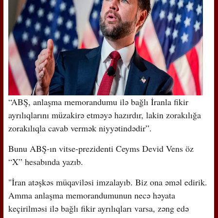
“ABŞ, anlaşma memorandumu ilə bağlı İranla fikir
ayrılıqlarını müzakirə etməyə hazırdır, lakin zorakılığa
zorakılıqla cavab vermək niyyətindədir”.
Bunu ABŞ-ın vitse-prezidenti Ceyms Devid Vens öz
“X” hesabında yazıb.
"İran atəşkəs müqaviləsi imzalayıb. Biz ona əməl edirik.
Amma anlaşma memorandumunun necə həyata
keçirilməsi ilə bağlı fikir ayrılıqları varsa, zəng edə