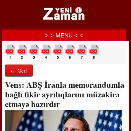
> > MENU < <
← Geri
Vens: ABŞ İranla memorandumla
bağlı fikir ayrılıqlarını müzakirə
etməyə hazırdır