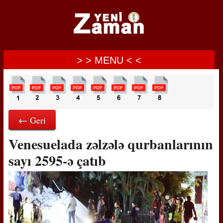
> > MENU < <
← Geri
Venesuelada zəlzələ qurbanlarının
sayı 2595-ə çatıb