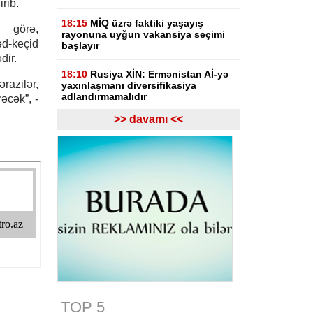
irib.
18:15
MİQ üzrə faktiki yaşayış
 görə,
rayonuna uyğun vakansiya seçimi
d-keçid
başlayır
dir.
18:10
Rusiya XİN: Ermənistan Aİ-yə
azilər,
yaxınlaşmanı diversifikasiya
adlandırmamalıdır
əcək”, -
>> davamı <<
18:03
Rasim İldırımzadə, Zaur
Mirzəzadə və Qoşqar Məmmədovun
apellyasiya şikayəti üzrə məhkəmə
başlayıb
17:12
Gürcüstan Gəlirlər Xidməti
azərbaycanlı sürücülərin gömrükdə
saxlanılması məsələsini araşdırır
17:06
"Europol" miqrantların qeyri-
qanuni daşınmasında şübhəli
bilinən suriyalıları saxlayıb
17:01
Zərdabda maşın dirəyə
çırpılıb, ölən və xəsarət alanlar var -
TOP 5
FOTO