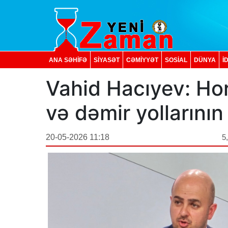
ANA SƏHİFƏ
SİYASƏT
CƏMİYYƏT
SOSIAL
DÜNYA
İ
Vahid Hacıyev: Ho
və dəmir yollarının 
20-05-2026 11:18
5