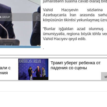
jurnalistlərin sualına cavab olaraq bild
Vahid Hacıyevin sözlərinə
Azərbaycanla İran arasında sərhə
körpüsünün tikintisi yekunlaşmaq üzrə
“Bunlar işğaldan azad olunmuş ər
ümumiyyətlə, regiona böyük töhfə ver
Vahid Hacıyev qeyd edib.
.