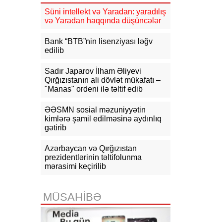
Süni intellekt və Yaradan: yaradılış
16:31
Bu il dövlət büdcəsinə 11,5
və Yaradan haqqında düşüncələr
mlrd. manata yaxın vergi daxil olub
Bank “BTB”nin lisenziyası ləğv
16:04
Tramp zəng etdi - Pentaqonda
edilib
təcili iclas təyin olundu
Sadır Japarov İlham Əliyevi
15:53
Ceyhun Bayramov: Rusiya və
Qırğızıstanın ali dövlət mükafatı –
Ukrayna arasındakı hərbi
"Manas" ordeni ilə təltif edib
əməliyyatlar ən qısa zamanda
dayandırılmalıdır
ƏƏSMN sosial məzuniyyətin
kimlərə şamil edilməsinə aydınlıq
15:41
İranda “Mossad”la əlaqəli 20-
gətirib
dən çox şəxsin saxlanıldığı bildirilir
15:26
Azərbaycan və Qırğızıstan
Kiyevdə Azərbaycan və
Ukrayna xarici işlər nazirlərinin
prezidentlərinin təltifolunma
görüşü olub
mərasimi keçirilib
15:14
Ceyhun Bayramov Ukraynada
Azərbaycan Xalq Cümhuriyyətinin
MÜSAHİBƏ
diplomatik irsinə aid arxiv sənədləri
ilə tanış olub