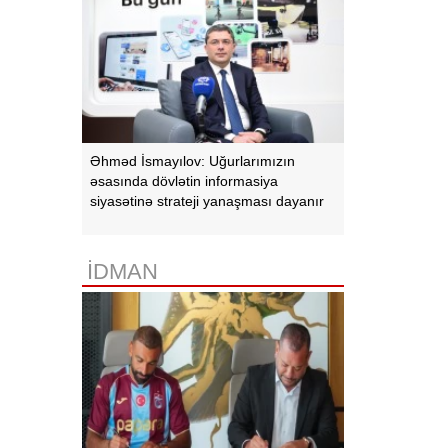
Əhməd İsmayılov: Uğurlarımızın
əsasında dövlətin informasiya
siyasətinə strateji yanaşması dayanır
İDMAN