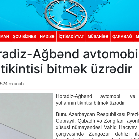
DMAN
ŞOU-BİZNES
HADISƏ
İQTISADIYYAT
MÜSAHİBƏ
QARABAĞ
M
radiz-Ağbənd avtomobi
tikintisi bitmək üzrədir
,524 oxunub
Horadiz-Ağbənd avtomobil və
yollarının tikintisi bitmək üzrədir.
Bunu Azərbaycan Respublikası Prezi
Cəbrayıl, Qubadlı və Zəngilan rayonl
xüsusi nümayəndəsi Vahid Hacıye
çərçivəsində Zəngəzur dəhlizi il