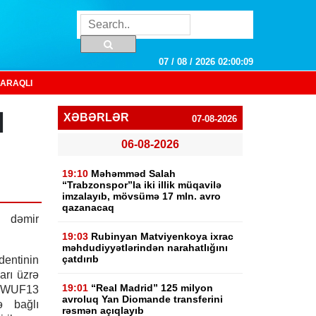
07 / 08 / 2026 02:00:10
ARAQLI
l
XƏBƏRLƏR
07-08-2026
06-08-2026
19:10
Məhəmməd Salah
“Trabzonspor”la iki illik müqavilə
imzalayıb, mövsümə 17 mln. avro
qazanacaq
 dəmir
19:03
Rubinyan Matviyenkoya ixrac
məhdudiyyətlərindən narahatlığını
çatdırıb
dentinin
arı üzrə
19:01
“Real Madrid” 125 milyon
v WUF13
avroluq Yan Diomande transferini
ə bağlı
rəsmən açıqlayıb