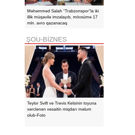
Məhəmməd Salah “Trabzonspor”la iki
illik müqavilə imzalayıb, mövsümə 17
mln. avro qazanacaq
ŞOU-BİZNES
Teylor Svift və Trevis Kelsinin toyuna
xərclənən vəsaitin miqdarı məlum
olub-Foto