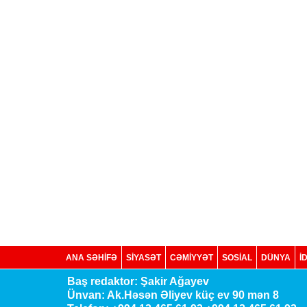
ANA SƏHİFƏ
SİYASƏT
CƏMİYYƏT
SOSIAL
DÜNYA
İ
Baş redaktor: Şakir Ağayev
Ünvan: Ak.Həsən Əliyev küç ev 90 mən 8