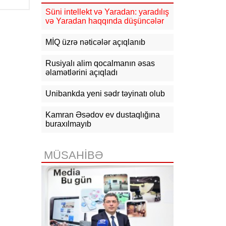
güclənəcək -
XƏBƏRDARLIQ
Süni intellekt və Yaradan: yaradılış
və Yaradan haqqında düşüncələr
16:10
Jurnalistika ixtisası üzrə
qabiliyyət imtahanının nəticələri
açıqlanıb
MİQ üzrə nəticələr açıqlanıb
15:50
Ədliyyə naziri Lerik rayonunda
Rusiyalı alim qocalmanın əsas
vətəndaşları qəbul edib
əlamətlərini açıqladı
15:24
Bakının mərkəzində 3
Unibankda yeni sədr təyinatı olub
obyektdə və evdə yanğın
söndürülüb, 2 nəfər tüstüdən
zəhərlənib
Kamran Əsədov ev dustaqlığına
buraxılmayıb
15:02
Ukrayna aqrar sektora yardım
üçün Aİ-dən 220 milyon avro istəyir
MÜSAHİBƏ
14:50
Türkiyə, Səudiyyə Ərəbistanı
və Pakistan Məkkə Sazişini
imzalayıb: Üzvlərdən birinə hücum
hamısına hücum sayılacaq