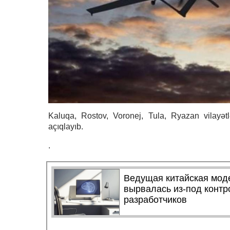
Kaluqa, Rostov, Voronej, Tula, Ryazan vilayə
açıqlayıb.
.