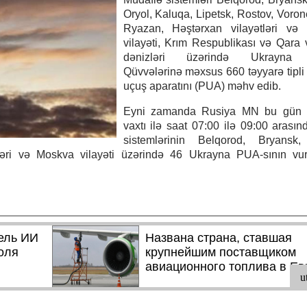
Oryol, Kaluqa, Lipetsk, Rostov, Vorone
Ryazan, Həştərxan vilayətləri və
vilayəti, Krım Respublikası və Qara
dənizləri üzərində Ukrayna S
Qüvvələrinə məxsus 660 təyyarə tipli 
uçuş aparatını (PUA) məhv edib.
Eyni zamanda Rusiya MN bu gün
vaxtı ilə saat 07:00 ilə 09:00 aras
sistemlərinin Belqorod, Bryansk,
tləri və Moskva vilayəti üzərində 46 Ukrayna PUA-sının vu