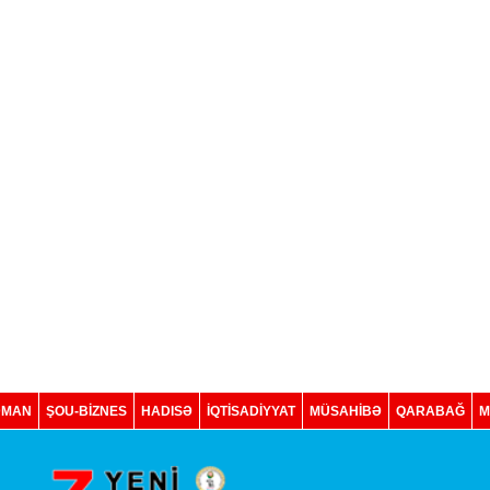
DMAN
ŞOU-BİZNES
HADISƏ
İQTISADIYYAT
MÜSAHİBƏ
QARABAĞ
M