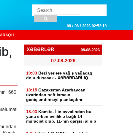
08 / 08 / 2026 02:52:20
ARAQLI
ib,
XƏBƏRLƏR
08-08-2026
07-08-2026
19:03
Bəzi yerlərə yağış yağacaq,
dolu düşəcək - XƏBƏRDARLIQ
18:15
Qazaxıstan Azərbaycan
nın 660
üzərindən neft ixracını
genişləndirməyi planlaşdırır
 məlumat
18:03
Komitə: İlin əvvəlindən bu
yana erkən evliliklə bağlı 14
müraciət olub, 11-nin qarşısı alınıb
umundan
, Kursk,