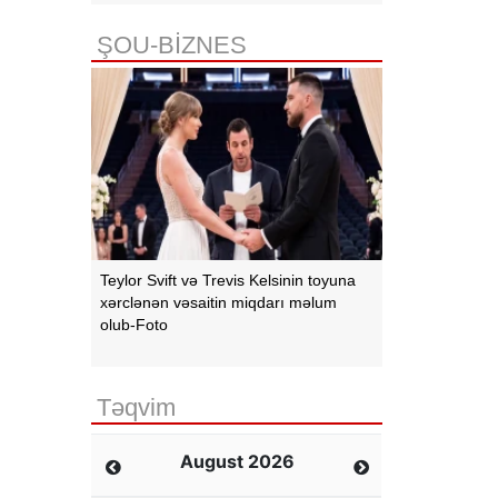
ŞOU-BİZNES
Teylor Svift və Trevis Kelsinin toyuna
xərclənən vəsaitin miqdarı məlum
olub-Foto
Təqvim
August 2026