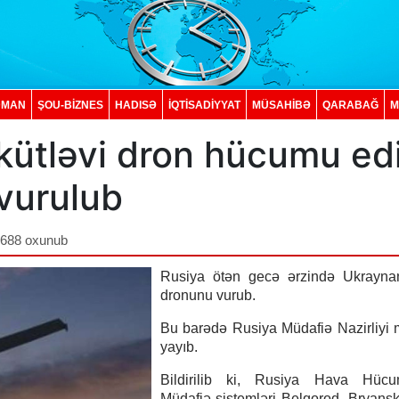
DMAN
ŞOU-BİZNES
HADISƏ
İQTISADIYYAT
MÜSAHİBƏ
QARABAĞ
M
kütləvi dron hücumu ed
vurulub
,688 oxunub
Rusiya ötən gecə ərzində Ukrayna
dronunu vurub.
Bu barədə Rusiya Müdafiə Nazirliyi
yayıb.
Bildirilib ki, Rusiya Hava Hüc
Müdafiə sistemləri Belqorod, Bryansk