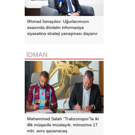
Əhməd İsmayılov: Uğurlarımızın
əsasında dövlətin informasiya
siyasətinə strateji yanaşması dayanır
İDMAN
Məhəmməd Salah “Trabzonspor”la iki
illik müqavilə imzalayıb, mövsümə 17
mln. avro qazanacaq