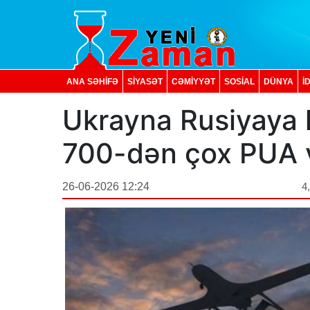
ANA SƏHİFƏ
SİYASƏT
CƏMİYYƏT
SOSIAL
DÜNYA
İ
Ukrayna Rusiyaya 
700-dən çox PUA 
26-06-2026 12:24
4