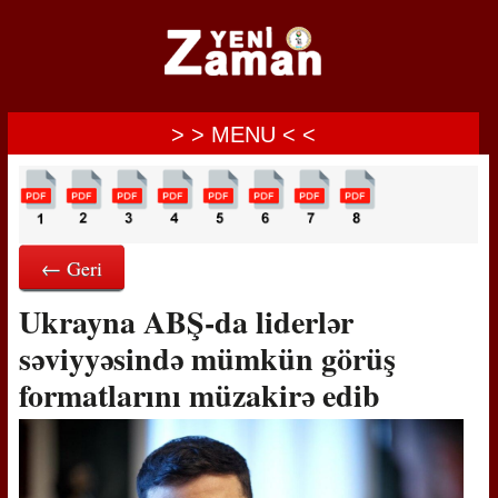
> > MENU < <
← Geri
Ukrayna ABŞ-da liderlər
səviyyəsində mümkün görüş
formatlarını müzakirə edib