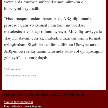
yaxınlarda əsirlərin mübadiləsinin mümkün ola
biləcəyini qeyd edib.
“Əsas məqam ondan ibarətdir ki, ABŞ diplomatik
prosesdə qalır və xüsusilə əsirlərin mübadiləsi
məsələsində vasitəçi rolunu oynayır. Müvafiq səviyyədə
əlaqələr davam edir ki, mübadilə razılaşmasının formatı
uzlaşdırılsın. Siyahılar təqdim edilib və Ukrayna tərəfi
ABŞ-ın bu razılaşmanın icrasında aktiv rol oynayacağını
gözləyir”, - o vurğulayıb.
5,941 oxunub
Tərtib edən 11-05-2026 15:37
Copyright (c) Yeni Zaman Mobil versiya 2024 Mobil versiya
Saytin tam versiyasi
Baş redaktor: Şakir Ağayev