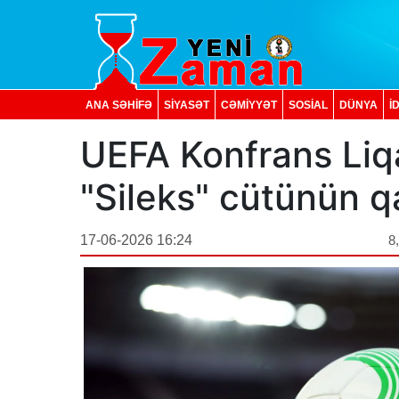
ANA SƏHİFƏ
SİYASƏT
CƏMİYYƏT
SOSIAL
DÜNYA
İ
UEFA Konfrans Liqa
"Sileks" cütünün qa
17-06-2026 16:24
8