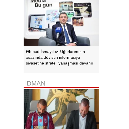
Əhməd İsmayılov: Uğurlarımızın
əsasında dövlətin informasiya
siyasətinə strateji yanaşması dayanır
İDMAN