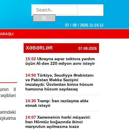
07 / 08 / 2026 11:14:13
ARAQLI
XƏBƏRLƏR
07-08-2026
15:02
Ukrayna aqrar sektora yardım
üçün Aİ-dən 220 milyon avro istəyir
14:50
Türkiyə, Səudiyyə Ərəbistanı
və Pakistan Məkkə Sazişini
imzalayıb: Üzvlərdən birinə hücum
hamısına hücum sayılacaq
ının II
əqibləri
14:30
Tramp: İran razılaşma əldə
etmək istəyir
rindəki
14:07
Xameneinin hərbi müşaviri:
püşkatma
İran Hörmüz boğazında ikinci
marşrutun açılmasına icazə