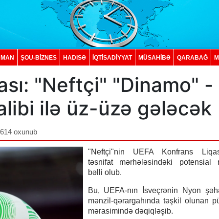
DMAN
ŞOU-BİZNES
HADISƏ
İQTISADIYYAT
MÜSAHİBƏ
QARABAĞ
M
sı: "Neftçi" "Dinamo" -
libi ilə üz-üzə gələcək
,614 oxunub
"Neftçi"nin UEFA Konfrans Liqas
təsnifat mərhələsindəki potensial r
bəlli olub.
Bu, UEFA-nın İsveçrənin Nyon şəhə
mənzil-qərargahında təşkil olunan 
mərasimində dəqiqləşib.