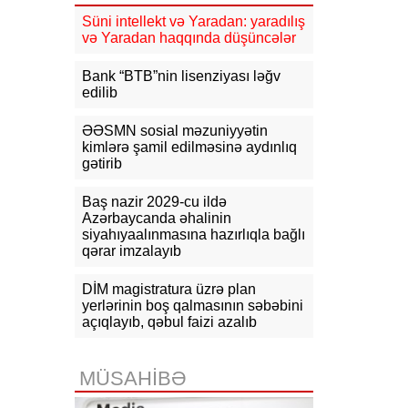
dərəcə isti olacaq
Süni intellekt və Yaradan: yaradılış
və Yaradan haqqında düşüncələr
12:29
ARDNF Perunun “Inkia
Energy” şirkətinə investisiya edib
Bank “BTB”nin lisenziyası ləğv
edilib
12:09
Bakının mərkəzində binada
yanğın başlayıb, sakinlər təxliyə
edilib
ƏƏSMN sosial məzuniyyətin
kimlərə şamil edilməsinə aydınlıq
11:52
ABŞ rəsmisi: Vaşinqton
gətirib
sammiti Bakı və İrəvanla əlaqələrin
yenilənməsinə şərait yaradıb
Baş nazir 2029-cu ildə
Azərbaycanda əhalinin
11:36
Tərtərdə ar-arvadın qətli ilə
siyahıyaalınmasına hazırlıqla bağlı
bağlı bəzi təfərrüatlar məlum olub
qərar imzalayıb
DİM magistratura üzrə plan
yerlərinin boş qalmasının səbəbini
açıqlayıb, qəbul faizi azalıb
MÜSAHİBƏ