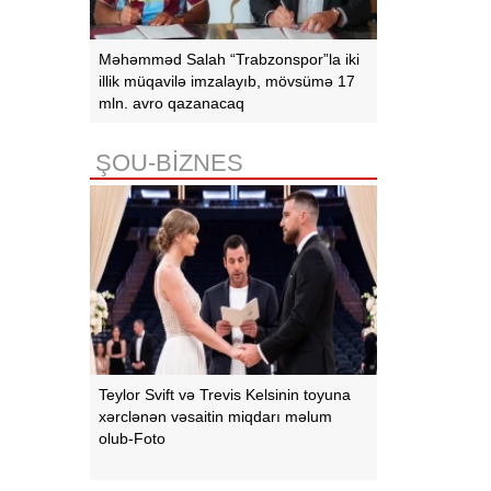
Məhəmməd Salah “Trabzonspor”la iki
illik müqavilə imzalayıb, mövsümə 17
mln. avro qazanacaq
ŞOU-BİZNES
Teylor Svift və Trevis Kelsinin toyuna
xərclənən vəsaitin miqdarı məlum
olub-Foto