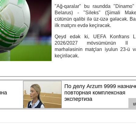
"Ağ-qaralar" bu raundda "Dinamo" 
Belarus) - "Sileks" (Şimali Make
cütünün qalibi ilə üz-üzə gələcək. Ba
ilk matçını evdə keçirəcək.
Qeyd edək ki, UEFA Konfrans Li
2026/2027 mövsümünün II tə
mərhələsinin matçları iyulun 23-ü 
keçiriləcək.