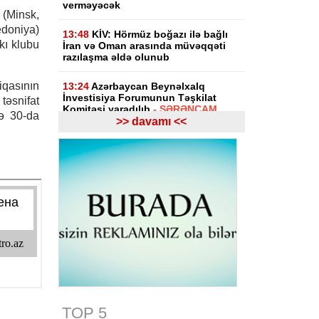
verməyəcək
(Minsk,
doniya)
13:48
KİV: Hörmüz boğazı ilə bağlı
kı klubu
İran və Oman arasında müvəqqəti
razılaşma əldə olunub
qasının
13:24
Azərbaycan Beynəlxalq
İnvestisiya Forumunun Təşkilat
snifat
Komitəsi yaradılıb
- SƏRƏNCAM
və 30-da
>> davamı <<
13:23
Azərbaycanın Malayziyadakı
səfiri geri çağırılıb, yenisi təyin
olunub
13:22
Azərbaycanın Pakistandakı
səfiri dəyişib
13:22
Azərbaycan Estoniyaya yeni
səfir təyin edib
13:06
Media və Yayım Şurası
yaradılıb
TOP 5
12:48
Azərbaycanda şənbə günü 39