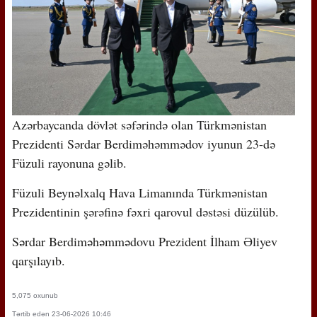
Azərbaycanda dövlət səfərində olan Türkmənistan
Prezidenti Sərdar Berdiməhəmmədov iyunun 23-də
Füzuli rayonuna gəlib.
Füzuli Beynəlxalq Hava Limanında Türkmənistan
Prezidentinin şərəfinə fəxri qarovul dəstəsi düzülüb.
Sərdar Berdiməhəmmədovu Prezident İlham Əliyev
qarşılayıb.
5,075 oxunub
Tərtib edən 23-06-2026 10:46