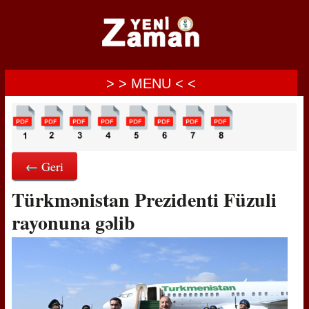
> > MENU < <
← Geri
Türkmənistan Prezidenti Füzuli
rayonuna gəlib