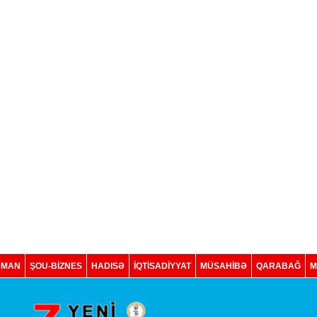
DMAN
ŞOU-BİZNES
HADISƏ
İQTISADIYYAT
MÜSAHİBƏ
QARABAĞ
M