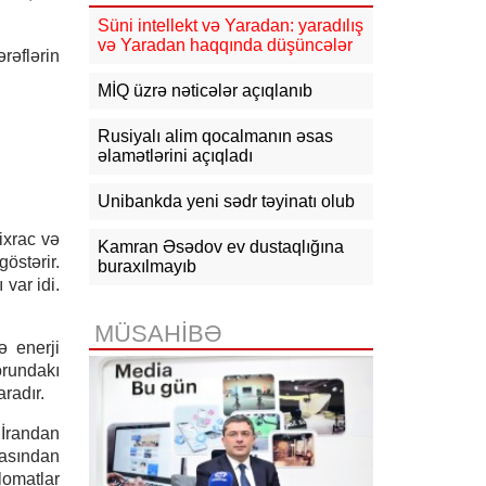
17:23
Bakı və Zəngilanda yaşıllıqlar
qanunsuz kəsilib, təbiətə 83 840
Süni intellekt və Yaradan: yaradılış
manatlıq ziyan dəyib
və Yaradan haqqında düşüncələr
rəflərin
17:09
Bakıda estetik əməliyyatdan
MİQ üzrə nəticələr açıqlanıb
sonra pasiyentin ölüm faktı üzrə
araşdırma başlayıb
Rusiyalı alim qocalmanın əsas
əlamətlərini açıqladı
17:03
Lənkəranda təqaüdçüləri
aldadan şəxs saxlanılıb
Unibankda yeni sədr təyinatı olub
16:39
Səfərbərlik Xidmətinin
ixrac və
rüşvətlə bağlı həbs olunan 3
Kamran Əsədov ev dustaqlığına
östərir.
əməkdaşının məhkəməsi başlayır
buraxılmayıb
var idi.
16:26
Bəzi yerlərdə külək
güclənəcək -
XƏBƏRDARLIQ
MÜSAHİBƏ
ə enerji
16:10
Jurnalistika ixtisası üzrə
orundakı
qabiliyyət imtahanının nəticələri
aradır.
açıqlanıb
 İrandan
masından
lomatlar