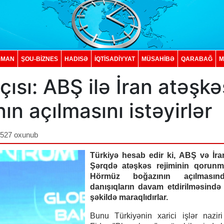
DMAN
ŞOU-BİZNES
HADISƏ
İQTISADIYYAT
MÜSAHİBƏ
QARABAĞ
M
ısı: ABŞ ilə İran atəşkə
n açılmasını istəyirlər
,527 oxunub
Türkiyə hesab edir ki, ABŞ və İra
Şərqdə atəşkəs rejiminin qorunm
Hörmüz boğazının açılması
danışıqların davam etdirilməsində
şəkildə maraqlıdırlar.
Bunu Türkiyənin xarici işlər nazir