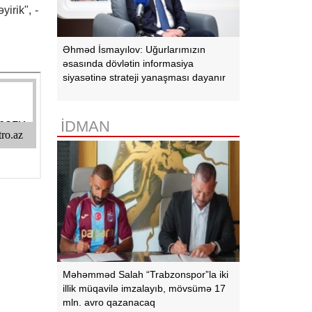
yirik", -
Əhməd İsmayılov: Uğurlarımızın
əsasında dövlətin informasiya
siyasətinə strateji yanaşması dayanır
İDMAN
Məhəmməd Salah “Trabzonspor”la iki
illik müqavilə imzalayıb, mövsümə 17
mln. avro qazanacaq