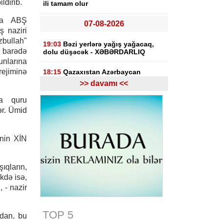
dirib.
ili tamam olur
nda ABŞ
07-08-2026
ş naziri
ullah"
19:03
Bəzi yerlərə yağış yağacaq,
r barədə
dolu düşəcək - XƏBƏRDARLIQ
unlarına
ejiminə
18:15
Qazaxıstan Azərbaycan
üzərindən neft ixracını
>> davamı <<
genişləndirməyi planlaşdırır
da quru
18:03
Komitə: İlin əvvəlindən bu
ər. Ümid
yana erkən evliliklə bağlı 14
müraciət olub, 11-nin qarşısı alınıb
ənin XİN
17:55
"Fitch": ABB bu ilin IV rübünə
qədər Özbəkistanın "Davr Bank"ını
alacaq
ıqların,
kdə isə,
17:53
Azərbaycanda xarici ölkələrin
informasiya şəbəkələrinə hücumlar
 - nazir
etməkdə şübhəli bilinən şəxslər
saxlanılıb
TOP 5
idan, bu