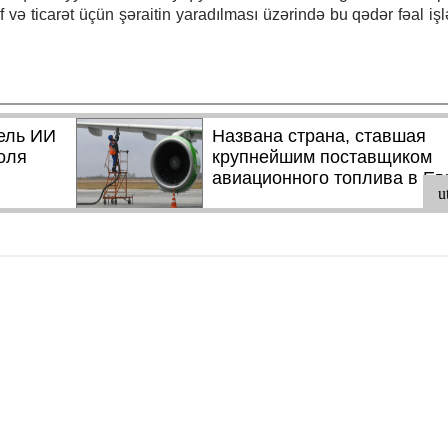
 və ticarət üçün şəraitin yaradılması üzərində bu qədər fəal işlə