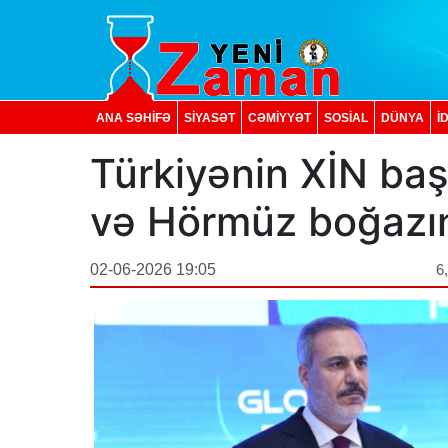
ANA SƏHİFƏ
SİYASƏT
CƏMİYYƏT
SOSIAL
DÜNYA
İ
Türkiyənin XİN başç
və Hörmüz boğazını
02-06-2026 19:05
6