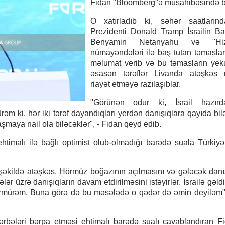
Fidan "Bloomberg"ə müsahibəsində bil
O xatırladıb ki, səhər saatları
Prezidenti Donald Tramp İsrailin Ba
Benyamin Netanyahu və "Hizb
nümayəndələri ilə baş tutan təmasla
məlumat verib və bu təmasların yek
əsasən tərəflər Livanda atəşkəs r
riayət etməyə razılaşıblar.
"Görünən odur ki, İsrail hazır
m ki, hər iki tərəf dayandıqları yerdən danışıqlara qayıda bil
laşmaya nail ola biləcəklər", - Fidan qeyd edib.
timalı ilə bağlı optimist olub-olmadığı barədə suala Türkiy
 şəkildə atəşkəs, Hörmüz boğazının açılmasını və gələcək danış
 üzrə danışıqların davam etdirilməsini istəyirlər. İsrailə gəldi
örmürəm. Buna görə də bu məsələdə o qədər də əmin deyiləm",
ərbələri bərpa etməsi ehtimalı barədə sualı cavablandıran F