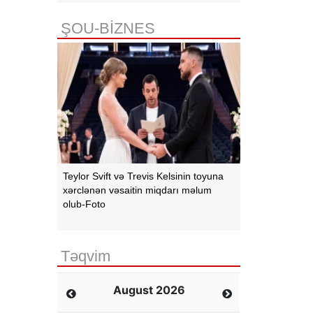
ŞOU-BİZNES
Teylor Svift və Trevis Kelsinin toyuna
xərclənən vəsaitin miqdarı məlum
olub-Foto
Təqvim
August 2026