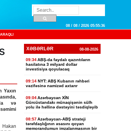
08 / 08 / 2026 05:55:37
ARAQLI
s
XƏBƏRLƏR
08-08-2026
09:34
ABŞ-da faydalı qazıntıların
hasilatına 3 milyard dollar
investisiya qoyulacaq
09:14
NYT: ABŞ Kubanın rəhbəri
vəzifəsinə namizəd axtarır
n Yaxın
asında,
09:04
Azərbaycan XİN
Gürcüstandakı münaqişənin sülh
nda və
yolu ilə həllinə dəstəyini təsdiqləyib
 səmimi
08:57
Azərbaycan-ABŞ strateji
tərəfdaşlığının əsasını qoyan
i Hakan
memorandumun imzalanmasının bir