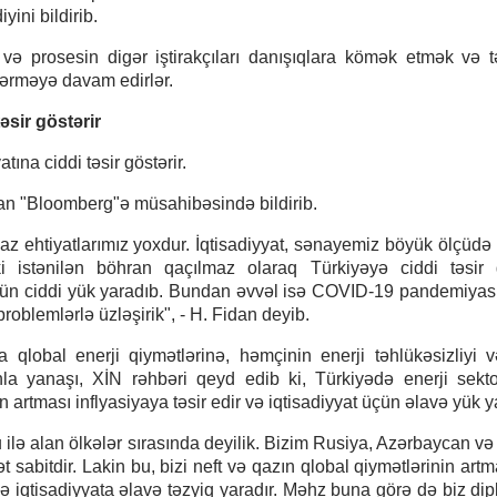
ni bildirib.
 və prosesin digər iştirakçıları danışıqlara kömək etmək və tə
tərməyə davam edirlər.
əsir göstərir
tına ciddi təsir göstərir.
dan "Bloomberg"ə müsahibəsində bildirib.
az ehtiyatlarımız yoxdur. İqtisadiyyat, sənayemiz böyük ölçüdə 
 istənilən böhran qaçılmaz olaraq Türkiyəyə ciddi təsir g
çün ciddi yük yaradıb. Bundan əvvəl isə COVID-19 pandemiyası 
problemlərlə üzləşirik", - H. Fidan deyib.
qlobal enerji qiymətlərinə, həmçinin enerji təhlükəsizliyi v
unla yanaşı, XİN rəhbəri qeyd edib ki, Türkiyədə enerji sekt
in artması inflyasiyaya təsir edir və iqtisadiyyat üçün əlavə yük y
u ilə alan ölkələr sırasında deyilik. Bizim Rusiya, Azərbaycan və
sabitdir. Lakin bu, bizi neft və qazın qlobal qiymətlərinin art
 və iqtisadiyyata əlavə təzyiq yaradır. Məhz buna görə də biz dip