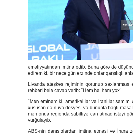
əməliyyatından imtina edib. Buna görə də düşünürə
edirəm ki, bir neçə gün ərzində onlar qarşılıqlı an
Livanda atəşkəs rejiminin qorunub saxlanması eh
rəhbəri belə cavab verib: "Həm hə, həm yox".
"Mən əminəm ki, amerikalılar və iranlılar səmimi
xüsusən də nüvə dosyesi və bununla bağlı məsələlər
mən onda regionda sabitliyə can atmaq istəyi g
vurğulayıb.
ABŞ-nin danışıqlardan imtina etməsi və İrana z