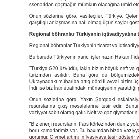
ssenaridən qaçmağın mümkün olacağına ümid etdiyi
Onun sözlərinə görə, vasitəçilər, Türkiyə, Qətər
qarşılıqlı anlaşmasına nail olmaq üçün səylər gös
Regional böhranlar Türkiyənin iqtisadiyyatına t
Regional böhranlar Türkiyənin ticarət və iqtisadiyya
Bu barədə Türkiyənin xarici işlər naziri Hakan Fi
"Türkiyə G20 üzvüdür, lakin bizim böyük neft və q
turizmdən asılıdır. Buna görə də bölgəmizdəki
Ukraynadakı müharibə artıq dörd il əvvəl bizim ü
İndi isə biz İran ətrafındakı münaqişənin yaratdığı 
Onun sözlərinə görə, Yaxın Şərqdəki eskalasiya 
resurslarına çıxış məsələlərinə təsir edir. Bun
vəziyyət sabit olaraq qalır. Neft və qaz qiymətlərin
"Biz enerji resurslarını Fars körfəzindən dəniz yol
boru kəmərlərimiz var. Bu baxımdan bizdə vəziyyət 
qorumur. Qiymət artımı inflyasiyaya təsir göstərir