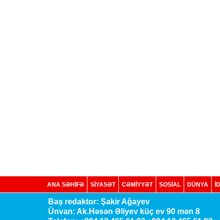
ANA SƏHİFƏ
SİYASƏT
CƏMİYYƏT
SOSIAL
DÜNYA
İ
Baş redaktor: Şakir Ağayev
Ünvan: Ak.Həsən Əliyev küç ev 90 mən 8